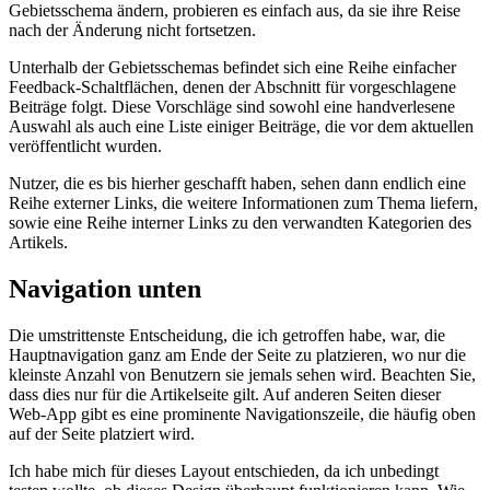
jedem Rasterelement Farbverläufe hinzugefügt, da dies die
Aufmerksamkeit des Benutzers stark darauf lenkt, insbesondere auf
dem fast schwarzen Hintergrund. Die meisten Benutzer, die hier das
Gebietsschema ändern, probieren es einfach aus, da sie ihre Reise
nach der Änderung nicht fortsetzen.
Unterhalb der Gebietsschemas befindet sich eine Reihe einfacher
Feedback-Schaltflächen, denen der Abschnitt für vorgeschlagene
Beiträge folgt. Diese Vorschläge sind sowohl eine handverlesene
Auswahl als auch eine Liste einiger Beiträge, die vor dem aktuellen
veröffentlicht wurden.
Nutzer, die es bis hierher geschafft haben, sehen dann endlich eine
Reihe externer Links, die weitere Informationen zum Thema liefern,
sowie eine Reihe interner Links zu den verwandten Kategorien des
Artikels.
Navigation unten
Die umstrittenste Entscheidung, die ich getroffen habe, war, die
Hauptnavigation ganz am Ende der Seite zu platzieren, wo nur die
kleinste Anzahl von Benutzern sie jemals sehen wird. Beachten Sie,
dass dies nur für die Artikelseite gilt. Auf anderen Seiten dieser
Web-App gibt es eine prominente Navigationszeile, die häufig oben
auf der Seite platziert wird.