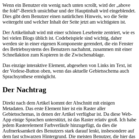
den meisten anderen Artikelseiten im Web ab, da es im Grunde das
minimalistischste ist, das ich erreichen konnte.
Wenn ein Benutzer ein wenig nach unten scrollt, wird der „above
the fold“-Bereich unsichtbar und der Hauptinhalt wird eingeblendet.
Dies gibt dem Benutzer einen natürlichen Hinweis, wo die Seite
weitergeht und welcher Inhalt der Seite jetzt am wichtigsten ist.
Der Artikelinhalt wird mit einer schönen Lesebreite zentriert, wie es
bei vielen Blogs üblich ist. Codebeispiele sind wichtig, daher
werden sie in einer eigenen Komponente gerendert, die ein Fenster
des Betriebssystems des Benutzers nachahmt, zusammen mit einer
Schnellaktion zum Kopieren in die Zwischenablage.
Das einzige interaktive Element, abgesehen von Links im Text, ist
der Vorlese-Button oben, wenn das aktuelle Gebietsschema auch
Sprachsynthese ermöglicht.
Der Nachtrag
Direkt nach dem Artikel kommt der Abschnitt mit einigen
Metadaten. Das erste Element hier ist ein Raster aller
Gebietsschemas, in denen der Artikel verfügbar ist. Da diese Web-
App einige Sprachen unterstützt, ist das Raster relativ groß. Ich habe