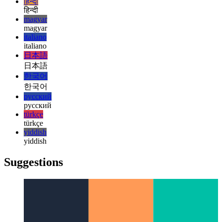
עברית
עברית
हिन्दी
हिन्दी
magyar
magyar
italiano
italiano
日本語
日本語
한국어
한국어
русский
русский
türkçe
türkçe
yiddish
yiddish
Suggestions