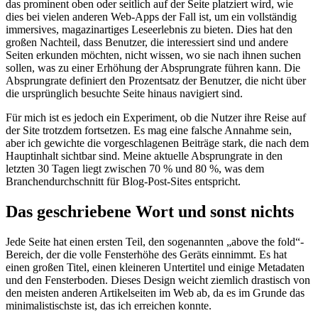
Ich habe es vermieden, ein Hauptnavigationselement hinzuzufügen,
das prominent oben oder seitlich auf der Seite platziert wird, wie
dies bei vielen anderen Web-Apps der Fall ist, um ein vollständig
immersives, magazinartiges Leseerlebnis zu bieten. Dies hat den
großen Nachteil, dass Benutzer, die interessiert sind und andere
Seiten erkunden möchten, nicht wissen, wo sie nach ihnen suchen
sollen, was zu einer Erhöhung der Absprungrate führen kann. Die
Absprungrate definiert den Prozentsatz der Benutzer, die nicht über
die ursprünglich besuchte Seite hinaus navigiert sind.
Für mich ist es jedoch ein Experiment, ob die Nutzer ihre Reise auf
der Site trotzdem fortsetzen. Es mag eine falsche Annahme sein,
aber ich gewichte die vorgeschlagenen Beiträge stark, die nach dem
Hauptinhalt sichtbar sind. Meine aktuelle Absprungrate in den
letzten 30 Tagen liegt zwischen 70 % und 80 %, was dem
Branchendurchschnitt für Blog-Post-Sites entspricht.
Das geschriebene Wort und sonst nichts
Jede Seite hat einen ersten Teil, den sogenannten „above the fold“-
Bereich, der die volle Fensterhöhe des Geräts einnimmt. Es hat
einen großen Titel, einen kleineren Untertitel und einige Metadaten
und den Fensterboden. Dieses Design weicht ziemlich drastisch von