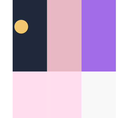
Wenn Ihre PWA zu sprechen beginnt
Verwenden von
WaveNet zum Hinzufügen von Sprachsynthese für Artikel
Categories