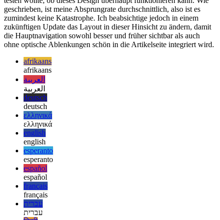
Ich habe mich für dieses Layout entschieden, da ich unbedingt
testen wollte, ob dieses Design überhaupt funktionieren kann. Wie
geschrieben, ist meine Absprungrate durchschnittlich, also ist es
zumindest keine Katastrophe. Ich beabsichtige jedoch in einem
zukünftigen Update das Layout in dieser Hinsicht zu ändern, damit
die Hauptnavigation sowohl besser und früher sichtbar als auch
ohne optische Ablenkungen schön in die Artikelseite integriert wird.
afrikaans
afrikaans
العربية
العربية
deutsch
deutsch
ελληνικά
ελληνικά
english
english
esperanto
esperanto
español
español
français
français