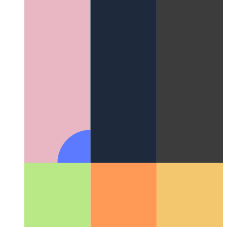
UX-Fallstudie einer Portfolio-Seite
Die Gedanken, die das
Design meiner persönlichen Portfolio-Seite beeinflusst haben