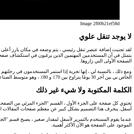
한국어
한국어
русский
русский
türkçe
türkçe
yiddish
yiddish
Suggestions