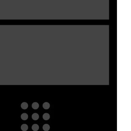
afrikaans
العربية
العربية
deutsch
deutsch
ελληνικά
ελληνικά
english
english
esperanto
esperanto
español
español
français
français
עברית
עברית
हिन्दी
हिन्दी
magyar
magyar
italiano
italiano
日本語
日本語