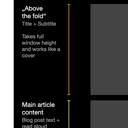
فحة أو جانبها كما تفعل العديد من تطبيقات الويب الأخرى ، لتوفير تجر
رى لا يعرفون أين يبحثون عنها ، مما قد يؤدي إلى زيادة معدل الارتدا
لى الموقع. قد يكون هذا افتراضًا خاطئًا ، لكنني أزن بشدة المنشورات 
 كما يُطلق عليه ، والذي يأخذ ارتفاع نافذة الجهاز بالكامل. يحتوي 
أخرى على الويب ، حيث إنه في الأساس أكثر تصميم بسيط تمكنت من 
زء المرئي من الصفحة" غير مرئي ويتلاشى المحتوى الرئيسي للعرض. يو
 المدونات. تعتبر أمثلة التعليمات البرمجية مهمة ، وبالتالي يتم عرضه