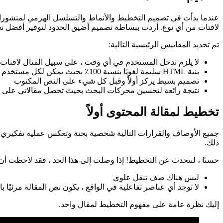
24 أكتوبر 2021
تصميم صفحة مقالة
عندما بدأت في تصميم التخطيط والأنماط والتسلسل الهرمي لمنشورات الم
لافتات من أي نوع. أردت ببساطة تصميم أضيق الحدود لتوفير أفضل تجر
تم تحديد المقاييس الرئيسية التالية:
لا يلزم تدخل المستخدم في أي وقت ، على سبيل المثال لافتات الق
بنية HTML سليمة لغويًا بنسبة 100٪ بحيث يمكن لكل مستخدم الاستمتاع بالمقالات ، على سبيل المثال عند استخدام قارئ الشاشة
تصميم بسيط يركز أولاً وقبل كل شيء على النص المكتوب
نتيجة رائعة لتحسين محركات البحث بحيث تحصل مقالاتي على مرت
تخطيط لمقالة المحتوى أولاً
جميع الأوصاف والقرارات التالية شخصية بحتة وتعكس عملية تفكيري في
ذلك.
حسنًا ، لنتحدث عن التخطيط! إذا وصلت إلى هذا الحد ، فقد لاحظت أن 
ليس هناك صف تنقل علوي
لا توجد أي عناصر تفاعلية في الواقع ، يكون نص المقالة مرئيًا بال