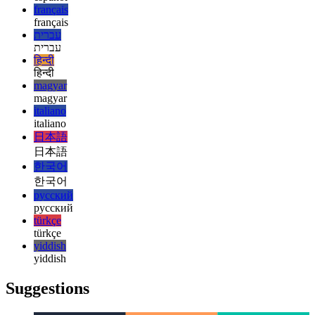
english
esperanto
esperanto
español
español
français
français
עברית
עברית
हिन्दी
हिन्दी
magyar
magyar
italiano
italiano
日本語
日本語
한국어
한국어
русский
русский
türkçe
türkçe
yiddish
yiddish