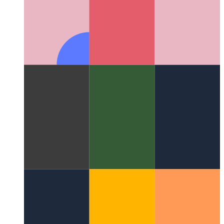
Wat is 'n UI-patroon?
Kyk na 'n nuwe aspek in UI-ontwerp