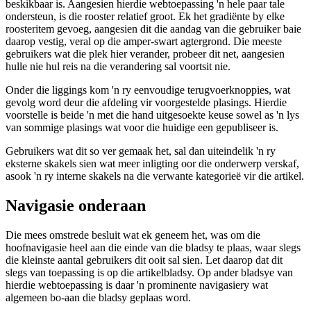
Die addendum
Direk na die artikel kom die afdeling met 'n paar metadata. Die
eerste element hier is 'n rooster van al die plekke waarin die artikel
beskikbaar is. Aangesien hierdie webtoepassing 'n hele paar tale
ondersteun, is die rooster relatief groot. Ek het gradiënte by elke
roosteritem gevoeg, aangesien dit die aandag van die gebruiker baie
daarop vestig, veral op die amper-swart agtergrond. Die meeste
gebruikers wat die plek hier verander, probeer dit net, aangesien
hulle nie hul reis na die verandering sal voortsit nie.
Onder die liggings kom 'n ry eenvoudige terugvoerknoppies, wat
gevolg word deur die afdeling vir voorgestelde plasings. Hierdie
voorstelle is beide 'n met die hand uitgesoekte keuse sowel as 'n lys
van sommige plasings wat voor die huidige een gepubliseer is.
Gebruikers wat dit so ver gemaak het, sal dan uiteindelik 'n ry
eksterne skakels sien wat meer inligting oor die onderwerp verskaf,
asook 'n ry interne skakels na die verwante kategorieë vir die artikel.
Navigasie onderaan
Die mees omstrede besluit wat ek geneem het, was om die
hoofnavigasie heel aan die einde van die bladsy te plaas, waar slegs