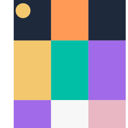
UX -gevallestudie van 'n oorsigbladsy
Hoe ek die
oorsigbladsy vir alle na-kategorieë ontwerp het