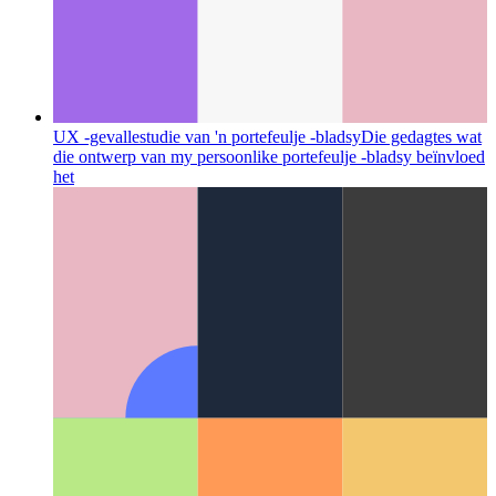
UX -gevallestudie van 'n portefeulje -bladsy
Die gedagtes wat
die ontwerp van my persoonlike portefeulje -bladsy beïnvloed
het