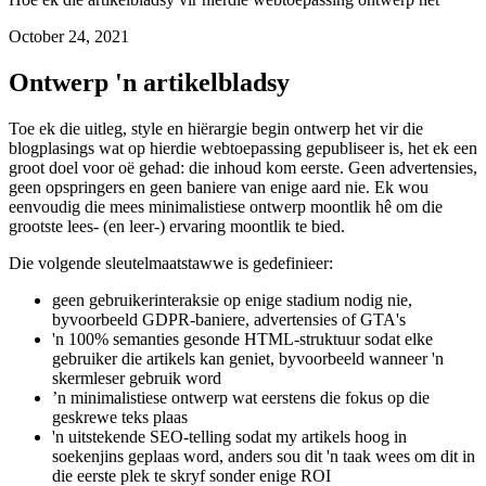
UX-gevallestudie van 'n blogposbladsy
Hoe ek die artikelbladsy vir hierdie webtoepassing ontwerp het
October 24, 2021
Ontwerp 'n artikelbladsy
Toe ek die uitleg, style en hiërargie begin ontwerp het vir die
blogplasings wat op hierdie webtoepassing gepubliseer is, het ek een
groot doel voor oë gehad: die inhoud kom eerste. Geen advertensies,
geen opspringers en geen baniere van enige aard nie. Ek wou
eenvoudig die mees minimalistiese ontwerp moontlik hê om die
grootste lees- (en leer-) ervaring moontlik te bied.
Die volgende sleutelmaatstawwe is gedefinieer:
geen gebruikerinteraksie op enige stadium nodig nie,
byvoorbeeld GDPR-baniere, advertensies of GTA's
'n 100% semanties gesonde HTML-struktuur sodat elke
gebruiker die artikels kan geniet, byvoorbeeld wanneer 'n
skermleser gebruik word