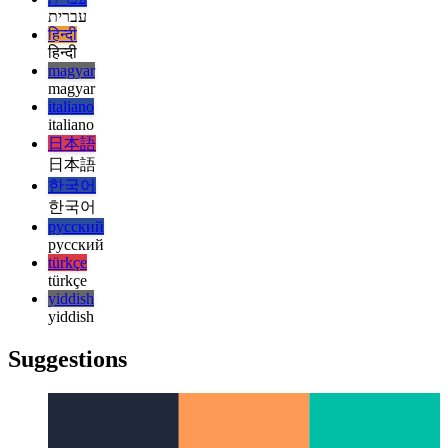
español
español
français
français
עברית
עברית
हिन्दी
हिन्दी
magyar
magyar
italiano
italiano
日本語
日本語
한국어
한국어
русский
русский
türkçe
türkçe
yiddish
yiddish
Suggestions