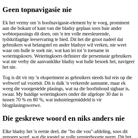
Image 2f00b21ef58d
Geen topnavigasie nie
Ek het vermy om 'n hoofnavigasie-element by te voeg, prominent
aan die bokant of kant van die bladsy geplaas soos baie ander
webtoepassings dit doen, om 'n ten volle meesleurende,
tydskrifagtige leeservaring te bied. Dit het die groot nadeel dat
gebruikers wat belangstel en ander bladsye wil verken, nie weet
waar om hulle te soek nie, wat kan lei tot 'n toename in
weieringskoers. Weieringkoers definieer die persentasie gebruikers
wat nie verby die aanvanklike bladsy wat hulle besoek het, navigeer
het nie.
Tog is dit vir my 'n eksperiment as gebruikers steeds hul reis op die
webwerf sal voortsit. Dit is dalk 'n verkeerde aanname, maar ek
weeg die voorgestelde plasings, wat na die hoofinhoud sigbaar is,
swaar. My huidige weieringkoers onder die afgelope 30 dae is
tussen 70 % en 80 %, wat industriegemiddeld is vir
blogplasingswerwe.