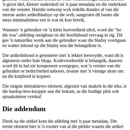
Die geskrewe woord en niks anders nie
Elke bladsy het 'n eerste deel, die "bo die vou"-afdeling, soos dit
genoem word, wat die toestel se volle vensterhoogte neem. Dit het
'n groot titel, kleiner onderskrif en 'n paar metadata en die onderkant
van die venster. Hierdie ontwerp wyk redelik drasties af van die
meeste ander artikelbladsye op die web, aangesien dit basies die
mees minimalistiese een is wat ek kon bereik.
Wanneer 'n gebruiker vir 'n klein hoeveelheid afrol, word die "bo
die vou"-afdeling onsigbaar en die hoofinhoud vervaag in sig. Dit
gee 'n natuurlike wenk aan die gebruiker waar die bladsy voortgaan
en watter inhoud op die bladsy nou die belangrikste is.
Die artikelinhoud is gesentreer met 'n lekker leeswydte, want dit is
algemeen onder baie blogs. Kodevoorbeelde is belangrik, daarom
word dit in hul eie komponent weergegee, wat 'n venster van die
gebruiker se bedryfstelsel naboots, tesame met 'n vinnige aksie om
na die knipbord te kopieer.
Die enigste interaktiewe element, afgesien van skakels in die teks, is
die hardop-lees-knoppie aan die bokant, as die huidige plek ook
spraaksintese verskaf.