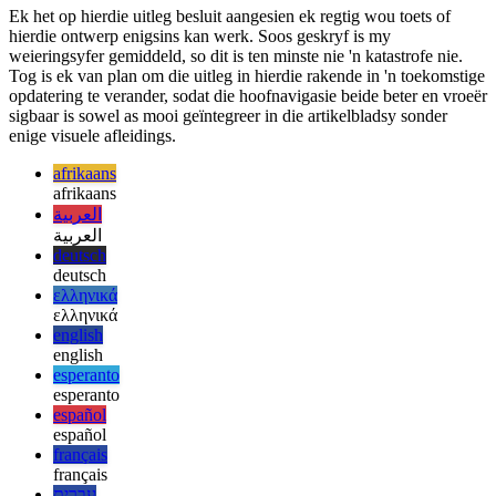
die kleinste aantal gebruikers dit ooit sal sien. Let daarop dat dit
slegs van toepassing is op die artikelbladsy. Op ander bladsye van
hierdie webtoepassing is daar 'n prominente navigasiery wat
algemeen bo-aan die bladsy geplaas word.
Ek het op hierdie uitleg besluit aangesien ek regtig wou toets of
hierdie ontwerp enigsins kan werk. Soos geskryf is my
weieringsyfer gemiddeld, so dit is ten minste nie 'n katastrofe nie.
Tog is ek van plan om die uitleg in hierdie rakende in 'n toekomstige
opdatering te verander, sodat die hoofnavigasie beide beter en vroeër
sigbaar is sowel as mooi geïntegreer in die artikelbladsy sonder
enige visuele afleidings.
afrikaans
afrikaans
العربية
العربية
deutsch
deutsch
ελληνικά
ελληνικά
english
english
esperanto
esperanto