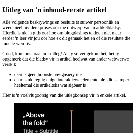
’n minimalistiese ontwerp wat eerstens die fokus op die
geskrewe teks plaas
'n uitstekende SEO-telling sodat my artikels hoog in
soekenjins geplaas word, anders sou dit 'n taak wees om dit in
die eerste plek te skryf sonder enige ROI
Uitleg van 'n inhoud-eerste artikel
Alle volgende beskrywings en besluite is suiwer persoonlik en
weerspieël my denkproses oor die ontwerp van 'n artikelbladsy.
Hierdie is nie 'n gids oor hoe om blogplasings te doen nie, maar
eerder 'n leer vir jou oor hoe ek dit gemaak het en of die resultate die
moeite werd is.
Goed, kom ons praat oor uitleg! As jy so ver gekom het, het jy
opgemerk dat die bladsy vir 'n artikel heelwat van ander webwerwe
verskil:
daar is geen boonste navigasiery nie
daar is nie regtig enige interaktiewe elemente nie, dit is amper
heeltemal die artikelteks wat sigbaar is
Hier is 'n voëlvlugoorsig van die uitlegkonsep vir 'n enkele artikel.