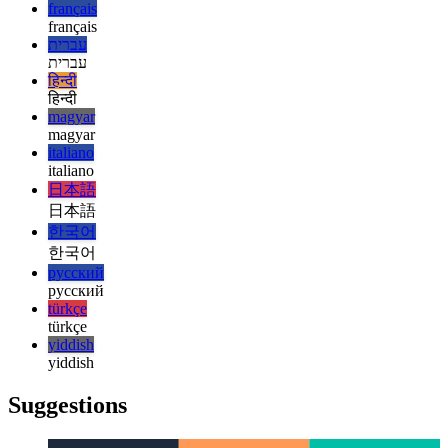
esperanto
esperanto
español
español
français
français
עברית
עברית
हिन्दी
हिन्दी
magyar
magyar
italiano
italiano
日本語
日本語
한국어
한국어
русский
русский
türkçe
türkçe
yiddish
yiddish