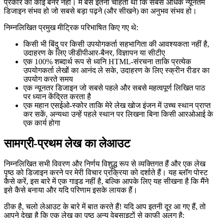
जब मैंने इस वेब ऐप पर प्रकाशित ब्लॉग पोस्ट के लिए लेआउट, शैलियों और
पदानुक्रम को डिजाइन करना शुरू किया, तो मेरे दिमाग में एक प्रमुख लक्ष्य था:
सामग्री पहले आती है। कोई विज्ञापन नहीं, कोई पॉप-अप नहीं और किसी भी
प्रकार का कोई बैनर नहीं। मैं बस इतना चाहता था कि सबसे अधिक न्यूनतम
डिजाइन संभव हो जो सबसे बड़ा पढ़ने (और सीखने) का अनुभव संभव हो।
निम्नलिखित प्रमुख मीट्रिक परिभाषित किए गए थे:
किसी भी बिंदु पर किसी उपयोगकर्ता सहभागिता की आवश्यकता नहीं है,
उदाहरण के लिए जीडीपीआर-बैनर, विज्ञापन या सीटीए
एक 100% शब्दार्थ रूप से ध्वनि HTML-संरचना ताकि प्रत्येक
उपयोगकर्ता लेखों का आनंद ले सके, उदाहरण के लिए स्क्रीन रीडर का
उपयोग करते समय
एक न्यूनतर डिजाइन जो सबसे पहले और सबसे महत्वपूर्ण लिखित पाठ
पर ध्यान केंद्रित करता है
एक महान एसईओ-स्कोर ताकि मेरे लेख खोज इंजन में उच्च स्थान प्राप्त
कर सकें, अन्यथा उन्हें पहले स्थान पर लिखना बिना किसी आरओआई के
एक कार्य होगा
सामग्री-प्रथम लेख का लेआउट
निम्नलिखित सभी विवरण और निर्णय विशुद्ध रूप से व्यक्तिगत हैं और एक लेख
पृष्ठ को डिजाइन करने पर मेरी विचार प्रक्रिया को दर्शाते हैं। यह ब्लॉग पोस्ट
कैसे करें, इस बारे में एक गाइड नहीं है, बल्कि आपके लिए यह सीखना है कि मैंने