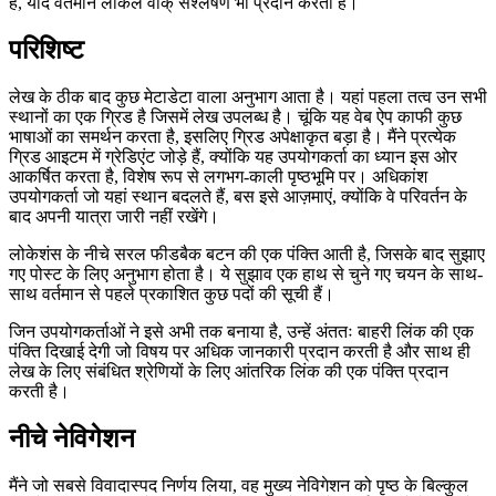
करते हुए, क्लिपबोर्ड पर कॉपी करने के लिए एक त्वरित कार्रवाई के साथ।
टेक्स्ट में लिंक के अलावा एकमात्र इंटरेक्टिव तत्व, शीर्ष पर रीड-अलाउड बटन
है, यदि वर्तमान लोकेल वाक् संश्लेषण भी प्रदान करता है।
परिशिष्ट
लेख के ठीक बाद कुछ मेटाडेटा वाला अनुभाग आता है। यहां पहला तत्व उन सभी
स्थानों का एक ग्रिड है जिसमें लेख उपलब्ध है। चूंकि यह वेब ऐप काफी कुछ
भाषाओं का समर्थन करता है, इसलिए ग्रिड अपेक्षाकृत बड़ा है। मैंने प्रत्येक
ग्रिड आइटम में ग्रेडिएंट जोड़े हैं, क्योंकि यह उपयोगकर्ता का ध्यान इस ओर
आकर्षित करता है, विशेष रूप से लगभग-काली पृष्ठभूमि पर। अधिकांश
उपयोगकर्ता जो यहां स्थान बदलते हैं, बस इसे आज़माएं, क्योंकि वे परिवर्तन के
बाद अपनी यात्रा जारी नहीं रखेंगे।
लोकेशंस के नीचे सरल फीडबैक बटन की एक पंक्ति आती है, जिसके बाद सुझाए
गए पोस्ट के लिए अनुभाग होता है। ये सुझाव एक हाथ से चुने गए चयन के साथ-
साथ वर्तमान से पहले प्रकाशित कुछ पदों की सूची हैं।
जिन उपयोगकर्ताओं ने इसे अभी तक बनाया है, उन्हें अंततः बाहरी लिंक की एक
पंक्ति दिखाई देगी जो विषय पर अधिक जानकारी प्रदान करती है और साथ ही
लेख के लिए संबंधित श्रेणियों के लिए आंतरिक लिंक की एक पंक्ति प्रदान
करती है।