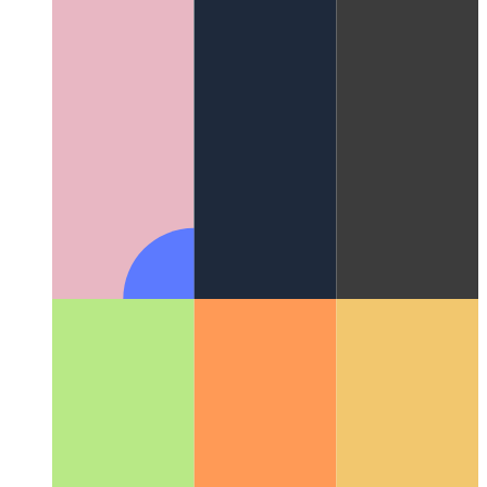
पोर्टफोलियो पेज का यूएक्स केस स्टडी
मेरे व्यक्तिगत पोर्टफोलियो पेज के
डिजाइन को प्रभावित करने वाले विचार