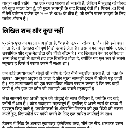
हो सकती है। बाउंस दर उन उपयोगकर्ताओं के प्रतिशत को परिभाषित करती है,
जो अपने द्वारा देखे गए प्रारंभिक पृष्ठ से आगे नहीं बढ़ पाए।
फिर भी मेरे लिए, यह एक प्रयोग है यदि उपयोगकर्ता अभी भी साइट पर अपनी
यात्रा जारी रखेंगे। यह एक गलत धारणा हो सकती है, लेकिन मैं सुझाई गई पोस्ट
को बहुत महत्व देता हूं, जो मुख्य सामग्री के बाद दिखाई देती हैं। पिछले 30 दिनों
में मेरी वर्तमान बाउंस दर 70% से 80% के बीच है, जो ब्लॉग पोस्ट साइटों के लिए
उद्योग औसत है।
लिखित शब्द और कुछ नहीं
प्रत्येक पृष्ठ का पहला भाग होता है, "तह के ऊपर" -सेक्शन, जैसा कि इसे कहा
जाता है, जो डिवाइस की पूर्ण विंडो ऊंचाई लेता है। इसका एक बड़ा शीर्षक, छोटा
उपशीर्षक और कुछ मेटाडेटा और विंडो बॉटम है। यह डिज़ाइन वेब पर अधिकांश
अन्य लेख पृष्ठों से काफी हद तक विचलित होता है, क्योंकि यह मूल रूप से सबसे
न्यूनतर है जिसे मैं प्राप्त करने में सक्षम था।
जब कोई उपयोगकर्ता थोड़ी सी राशि के लिए नीचे स्क्रॉल करता है, तो "तह के
ऊपर" -अनुभाग अदृश्य हो जाता है और मुख्य सामग्री देखने में फीकी पड़ जाती
है। यह उपयोगकर्ता को एक स्वाभाविक संकेत प्रदान करता है कि पृष्ठ कहाँ
जारी है और पृष्ठ पर कौन सी सामग्री अब सबसे महत्वपूर्ण है।
लेख सामग्री एक अच्छी पढ़ने की चौड़ाई के साथ केंद्रित है, क्योंकि यह कई
ब्लॉगों में आम है। कोड उदाहरण महत्वपूर्ण हैं, इसलिए वे अपने स्वयं के घटक में
प्रस्तुत किए जाते हैं, उपयोगकर्ता के ऑपरेटिंग सिस्टम की एक विंडो की नकल