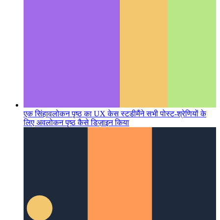
एक सिंहावलोकन पृष्ठ का UX केस स्टडी
मैंने सभी पोस्ट-श्रेणियों के
लिए अवलोकन पृष्ठ कैसे डिज़ाइन किया