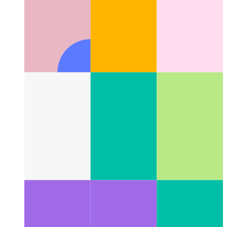
Supabase - Backend als Service
Eine echte Open-Source-
Alternative zu Firebase