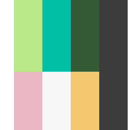
UX-Fallstudie einer Portfolio-Seite
Die Gedanken, die das
Design meiner persönlichen Portfolio-Seite beeinflusst haben