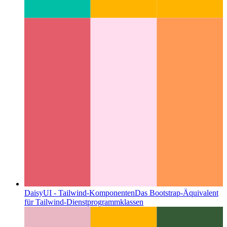
DaisyUI - Tailwind-Komponenten
Das Bootstrap-Äquivalent
für Tailwind-Dienstprogrammklassen