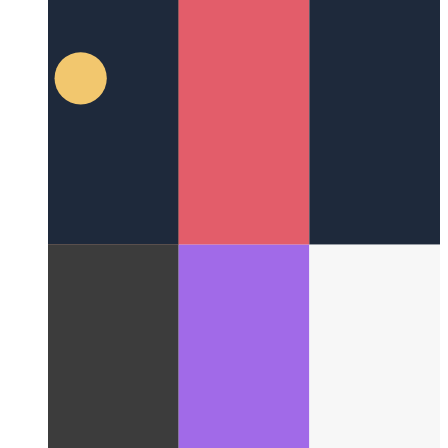
Einfache animierte analoge Uhr in Tailwind.css
So erstellen
Sie eine sehr einfache analoge Uhr mit Animation nur in
Tailwind.css