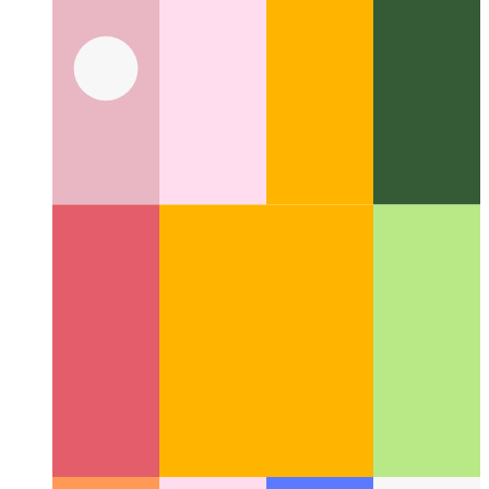
Digitale Morphogenese
Das interdisziplinäre Feld der
natürlichen Muster in der digitalen Berechnung