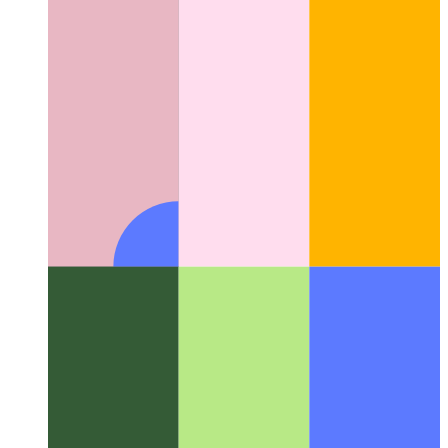
Neue Ansichtsfenstergrößen
Wie svh, lvh und dvh Ihr
responsives Design verbessern können