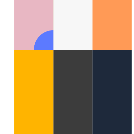
Web Uygulaması Rozetleme API'sı
Yüklü PWA'nız için bir
rozet nasıl kullanılır?