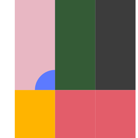
Tarayıcıdaki analiz verileri için özel ağ işlevi
Küçük veri
parçalarını güvenilir bir şekilde iletmek için 'sendBeacon' nasıl
kullanılır?