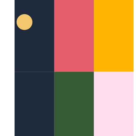
PWA'nız konuşmaya başladığında
Makaleler için konuşma
sentezi eklemek için WaveNet'i kullanma