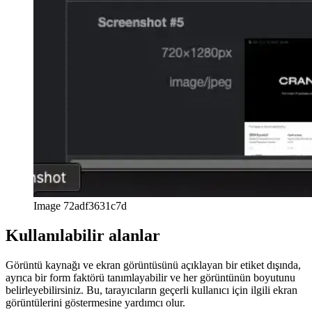
PWA titreşim API'si
Cihazınızı sallamak için navigatörü