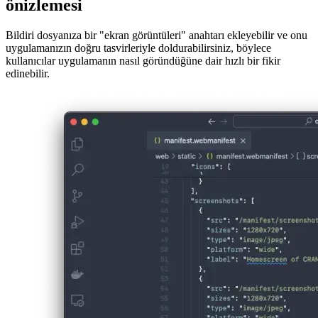
Kurulum için ekran görüntülerinin
önizlemesi
Bildiri dosyanıza bir "ekran görüntüleri" anahtarı ekleyebilir ve onu
uygulamanızın doğru tasvirleriyle doldurabilirsiniz, böylece
kullanıcılar uygulamanın nasıl göründüğüne dair hızlı bir fikir
edinebilir.
Image 7bbba9849e13
Bu ekran görüntüleri, bir kullanıcı PWA'nızı yüklemek istediğinde
desteklenen tarayıcılar tarafından gösterilecektir. Bu, gerçek
uygulamanızda değil, yalnızca yükleme istemi penceresinde
görünecekleri anlamına gelir.
Uyumluluk
Yazarken, ekran görüntüleri özelliği yalnızca tarayıcıların bir alt
kümesi, özellikle Chromium tabanlı olanlar (Chrome veya Microsoft
Edge gibi) tarafından desteklenmektedir.
Chrome'da DevTools'u açıp Uygulama sekmesini inceleyerek ekran