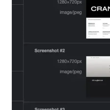
magyar
magyar
italiano
italiano
日本語
日本語
한국어
한국어
русский
русский
türkçe
türkçe
yiddish
yiddish
Suggestions