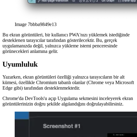
ve sağ üst köşedeki indir butonuna tıklayabilirsiniz.
Aşağıdaki kurulum isteminde, web uygulamasının ekran görüntüleri
görünmelidir.
afrikaans
afrikaans
العربية
العربية
deutsch
deutsch
ελληνικά
ελληνικά
english
english
esperanto
esperanto
español
español
français
français
עברית
עברית
हिन्दी
हिन्दी