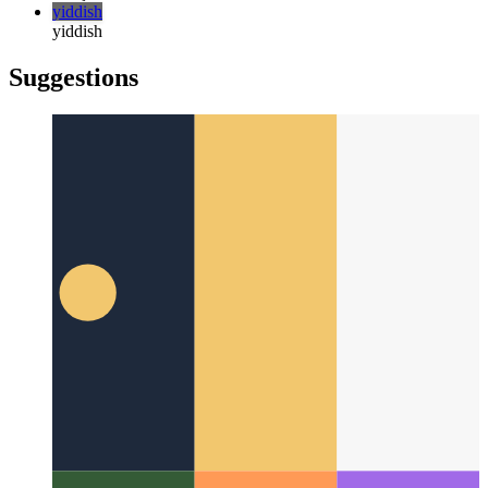
DevTools adlı bir PWA
Bir geliştiricinin en iyi arkadaşı aslında
Chromium'da bulunan bir Aşamalı Web Uygulamasıdır