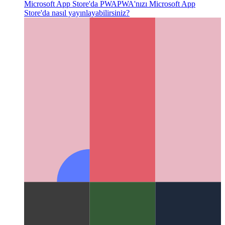
Medya Oturumu API'si
PWA'nızda medya meta verileri ve
geri aramalar sağlama