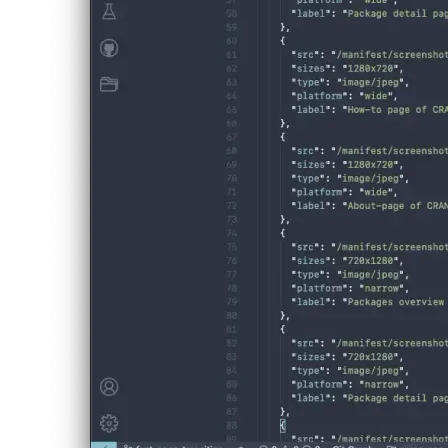
görüntülerinizin doğru şekilde algılandığını doğrulayabilirsiniz.
Image 72adf3631c7d
Kullanılabilir alanlar
Görüntü kaynağı ve ekran görüntüsünü açıklayan bir etiket dışında,
ayrıca bir form faktörü tanımlayabilir ve her görüntünün boyutunu
belirleyebilirsiniz. Bu, tarayıcıların geçerli kullanıcı için ilgili ekran
görüntülerini göstermesine yardımcı olur.
Örneğin, bir iPad veya Chrome Web Mağazası için çekilmişse,
ekran görüntüsünün ilgili ortamını belirtmek için bir "platform" alanı
da ekleyebilirsiniz.
PWA'nızdan yerel bir uygulama oluşturan bazı araçlar bu şekilde
doğrudan doğru ekran görüntülerini çıkarabileceğinden, bu yararlı
olabilir.
Pratik örnek
Ekran görüntüleri özelliğini uyguladığım gerçek bir PWA,
CRAN/E'dir. Siteyi Android cihazınızda Chrome ile ziyaret edebilir