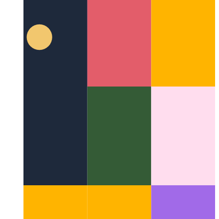
DevToolsと呼ばれるPWA
開発者の親友は、実際には
ChromiumにあるプログレッシブWebアプリです。