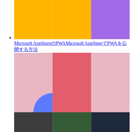
Microsoft AppStoreのPWA
Microsoft AppStoreでPWAを公
開する方法