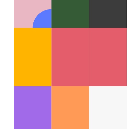
信頼できるWebアクティビティ
Webアプリを検証する
方法-そしてそこからAndroidアプリを作成する