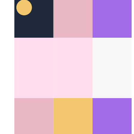
プログレッシブウェブアプリの「ナビゲーター」とは
何ですか？
「ナビゲーター」がどのようにWebアプリ
を段階的に強化できるか
Categories