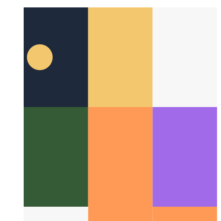
yiddish
Suggestions