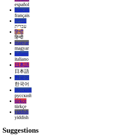
english
esperanto
esperanto
español
español
français
français
עברית
עברית
हिन्दी
हिन्दी
magyar
magyar
italiano
italiano
日本語
日本語
한국어
한국어
русский
русский
türkçe
türkçe
yiddish