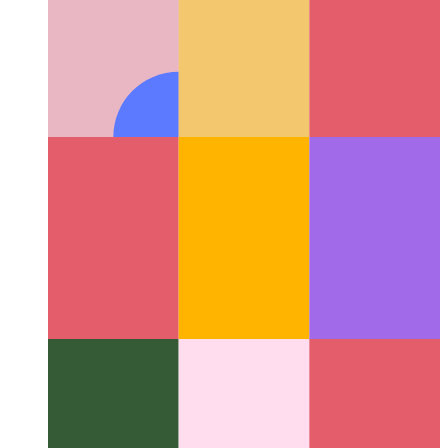
PWAが話し始めたとき
WaveNetを使用して記事の音声
合成を追加する