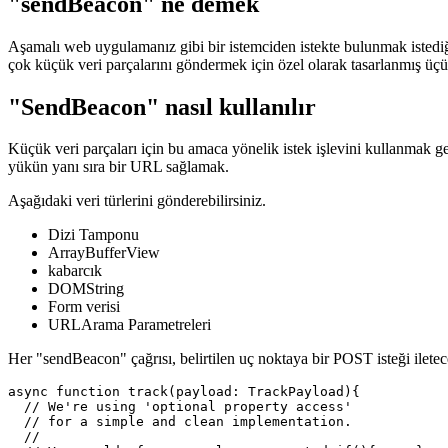
11 Ekim 2021
"sendBeacon" ne demek
Aşamalı web uygulamanız gibi bir istemciden istekte bulunmak istedi
çok küçük veri parçalarını göndermek için özel olarak tasarlanmış üç
"SendBeacon" nasıl kullanılır
Küçük veri parçaları için bu amaca yönelik istek işlevini kullanmak 
yükün yanı sıra bir URL sağlamak.
Aşağıdaki veri türlerini gönderebilirsiniz.
Dizi Tamponu
ArrayBufferView
kabarcık
DOMString
Form verisi
URLArama Parametreleri
Her "sendBeacon" çağrısı, belirtilen uç noktaya bir POST isteği iletece
async function track(payload: TrackPayload){
