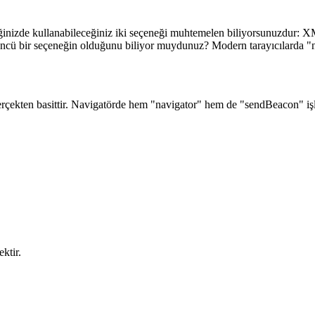
ğinizde kullanabileceğiniz iki seçeneği muhtemelen biliyorsunuzdur: XM
üncü bir seçeneğin olduğunu biliyor muydunuz? Modern tarayıcılarda "na
gerçekten basittir. Navigatörde hem "navigator" hem de "sendBeacon" i
ktir.