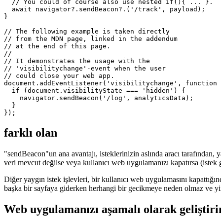
  // We're using 'optional property access'

  // for a simple and clean implementation.

  //

  // You could of course also use nested if(){ ... }.

  await navigator?.sendBeacon?.('/track', payload);

}

// The following example is taken directly

// from the MDN page, linked in the addendum

// at the end of this page.

//

// It demonstrates the usage with the

// 'visibilitychange'-event when the user

// could close your web app.

document.addEventListener('visibilitychange', function 
  if (document.visibilityState === 'hidden') {

    navigator.sendBeacon('/log', analyticsData);

  }

farklı olan
"sendBeacon"un ana avantajı, isteklerinizin aslında aracı tarafından, y
veri mevcut değilse veya kullanıcı web uygulamanızı kapatırsa (istek g
Diğer yaygın istek işlevleri, bir kullanıcı web uygulamasını kapattı
başka bir sayfaya giderken herhangi bir gecikmeye neden olmaz ve yine 