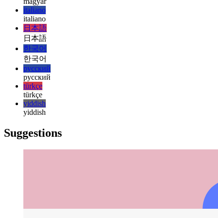
हिन्दी
हिन्दी
magyar
magyar
italiano
italiano
日本語
日本語
한국어
한국어
русский
русский
türkçe
türkçe
yiddish
yiddish
Suggestions