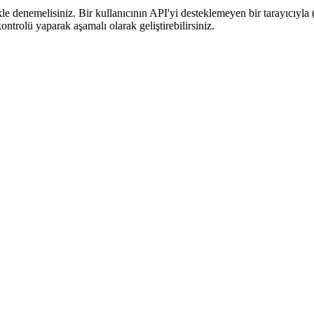
n
likle denemelisiniz. Bir kullanıcının API'yi desteklemeyen bir tarayıcıyl
trolü yaparak aşamalı olarak geliştirebilirsiniz.