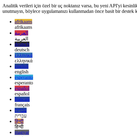
Web uygulamanızı aşamalı olarak geliştiri
Analitik verileri için özel bir uç noktanız varsa, bu yeni API'yi kesin
unutmayın, böylece uygulamanızı kullanmadan önce basit bir destek kon
afrikaans
afrikaans
العربية
العربية
deutsch
deutsch
ελληνικά
ελληνικά
english
english
esperanto
esperanto
español
español
français
français
עברית
עברית