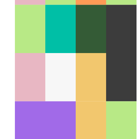
UX-пример страницы портфолио
Мысли, которые
повлияли на дизайн страницы моего личного
портфолио