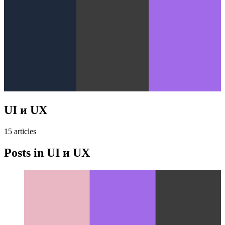
UI и UX
15
article
s
Posts in
UI и UX