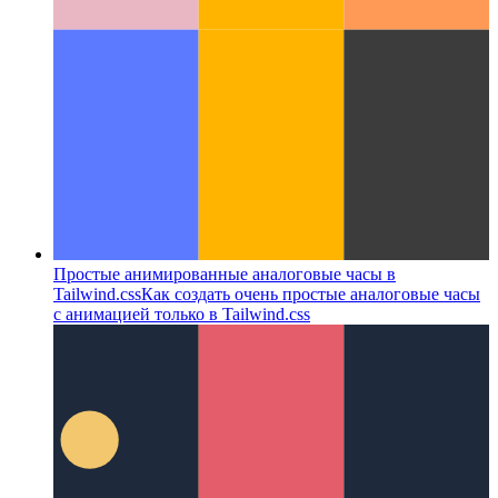
пример замены Material-UI на Tailwind.css