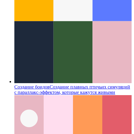
Создание боидов
Создание плавных птичьих симуляций
с параллакс-эффектом, которые кажутся живыми