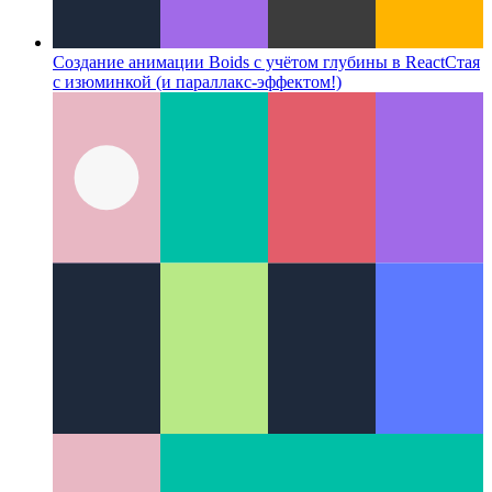
Создание анимации Boids с учётом глубины в React
Стая
с изюминкой (и параллакс-эффектом!)