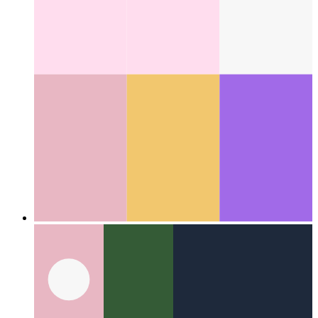
Что такое шаблон пользовательского интерфейса?
Взглянем на новый аспект дизайна пользовательского
интерфейса
Other Categories