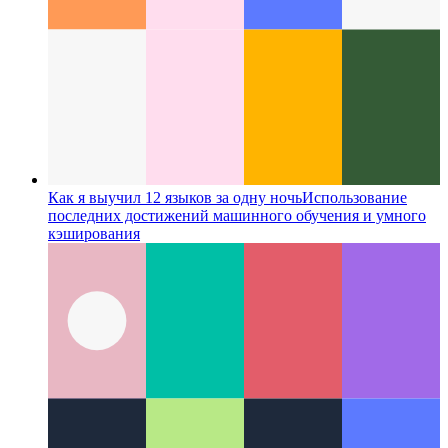
Как я выучил 12 языков за одну ночь
Использование
последних достижений машинного обучения и умного
кэширования