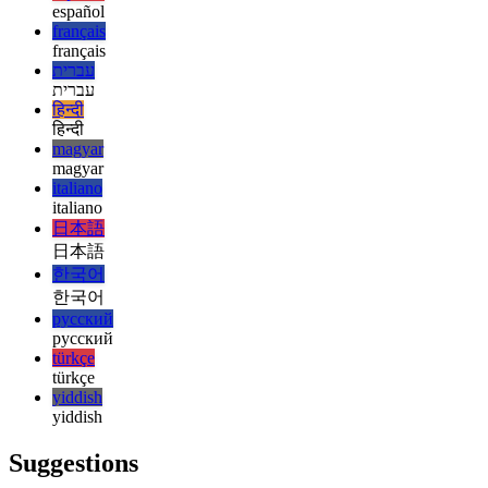
english
english
esperanto
esperanto
español
español
français
français
עברית
עברית
हिन्दी
हिन्दी
magyar
magyar
italiano
italiano
日本語
日本語
한국어
한국어
русский
русский
türkçe
türkçe
yiddish