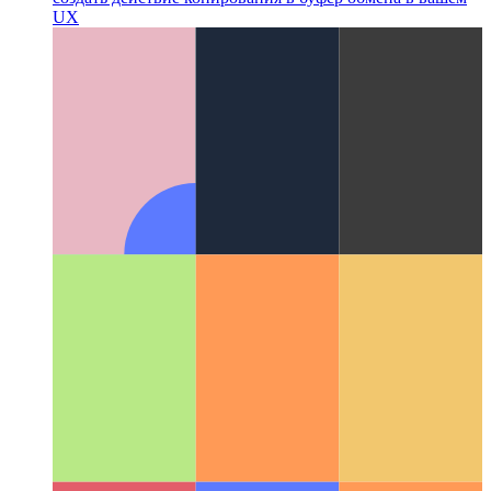
UX-исследование: скопировать в буфер обмена
Как
создать действие копирования в буфер обмена в вашем
UX