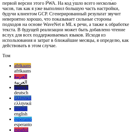
Только начало
Это был краткий обзор того, как я реализовал синтез речи в
первой версии этого PWA. На код ушло всего несколько
часов, так как я уже выполнил большую часть настройки,
будучи клиентом GCP. Сгенерированный результат звучит
невероятно хорошо, что показывает сильные стороны
подходов на основе WaveNet и ML к речи, а также к обработке
текста. В будущей реализации может быть добавлено чтение
вслух для всех поддерживаемых языков. Исходя из
использования и затрат в ближайшие месяцы, я определю, как
действовать в этом случае.
Том
afrikaans
afrikaans
العربية
العربية
deutsch
deutsch
ελληνικά
ελληνικά