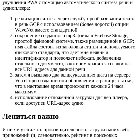
Как: синтез речи
После того, как я взглянул на текущую архитектуру
приложения, был реализован следующий рабочий процесс для
улучшения PWA с помощью автоматического синтеза речи и
аудиоплеера:
реализация синтеза через службу преобразования текста
в речь GCP с использованием (более дорогой) опции
WaveNet вместо стандартной
сохранение созданного mp3-файла в Firebase Storage,
простой файловой системе, также размещенной в GCP;
имя файла состоит из заголовка статьи и используемого
языкового стандарта, что дает мне неявный
идентификатор и позволяет избежать добавления
отдельного документа, в котором хранятся ссылки на
все URL-адреса для данной речи
затем я вызываю два вышеуказанных шага на сервере
Vercel при создании или обновлении страницы статьи,
что в настоящее время происходит каждые 24 часа
максимум
использование отложенной загрузки для веб-плеера,
если доступен URL-адрес аудио