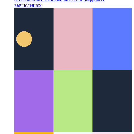
Цифровой морфогенез
Междисциплинарная область
естественных закономерностей в цифровых
вычислениях