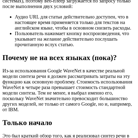
Лениться важно
Я не хочу снижать производительность загрузки моих веб-
приложений (и, следовательно, рейтинг в поисковых
системах), поэтому веб-плеер загружается по запросу только
после выполнения двух условий:
Аудио URL для статьи действительно доступен, что в
настоящее время применяется только для текстов на
английском языке, чтобы в основном снизить расходы.
Пользователь нажимает кнопку воспроизведения, что
указывает на желание действительно послушать
прочитанную вслух статью.
Почему не на всех языках (пока)?
Из-за использования Google WaveNet в качестве реальной
модели синтеза речи я должен рассматривать затраты на эту
функцию как основную проблему. Стоимость использования
WaveNet в четыре раза превышает стоимость стандартной
модели синтеза. Тем не менее, я выбрал именно его,
поскольку WaveNet значительно превосходит большинство
других моделей, не только от самого Google, но и, например,
от IBM.