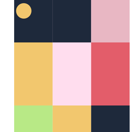
Класс производительности Android
Как каждая версия
Android определяет уровень производительности