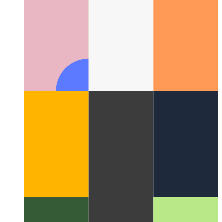
PWA в Microsoft App Store
Как опубликовать PWA в
Microsoft App Store