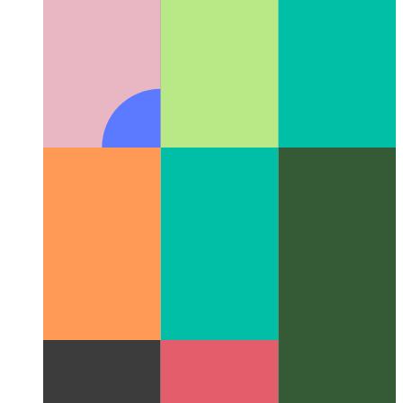
IntelliJ для Apple M1
Полный пакет IntelliJ доступен для
M-процессоров Apple.