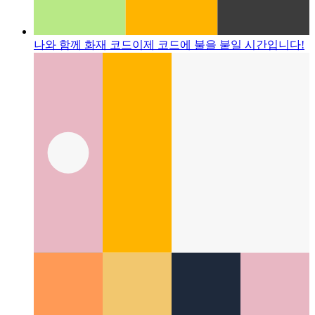
나와 함께 화재 코드
이제 코드에 불을 붙일 시간입니다!