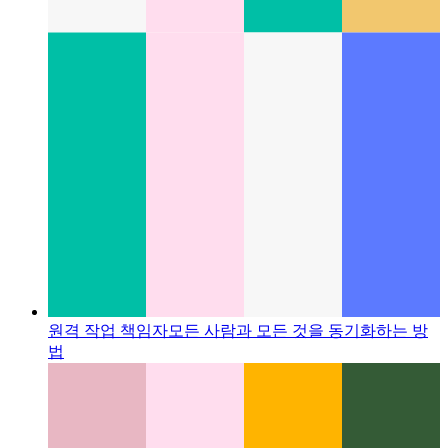
원격 작업 책임자
모든 사람과 모든 것을 동기화하는 방
법