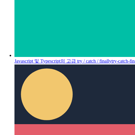
Javascript 및 Typescript의 고급 try / catch / finally
try-catc