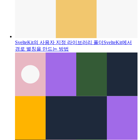
SvelteKit의 사용자 지정 라이브러리 폴더
SvelteKit에서
경로 별칭을 만드는 방법