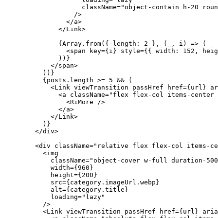
                <a className="duration-200 ease-out hov
                  <img

                    src={p.imageUrl.jpg}

                    alt={p.title}

                    loading="lazy"

                    className="object-contain h-20 roun
                  />

                </a>

              </Link>

              {Array.from({ length: 2 }, (_, i) => (

                <span key={i} style={{ width: 152, heig
              ))}

            </span>

          ))}

          {posts.length >= 5 && (

            <Link viewTransition passHref href={url} ar
              <a className="flex flex-col items-center 
                <RiMore />

              </a>

            </Link>

          )}

        </div>

        <div className="relative flex flex-col items-ce
          <img

            className="object-cover w-full duration-500
            width={960}

            height={200}

            src={category.imageUrl.webp}
