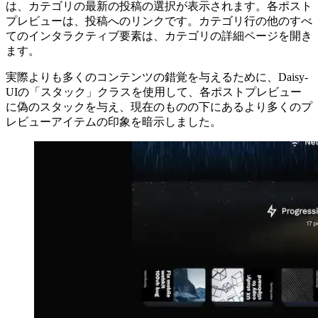
さらに、カテゴリ画像の下にある新しい行にカーソルを合わ
せると、アニメーションでその行が表示されます。この行に
は、カテゴリの最新の投稿の選択が表示されます。各ポスト
プレビューは、投稿へのリンクです。カテゴリ行の他のすべ
てのインタラクティブ要素は、カテゴリの詳細ページを開き
ます。
実際よりも多くのコンテンツの錯覚を与えるために、Daisy-
UIの「スタック」クラスを使用して、各ポストプレビュー
に偽のスタックを与え、現在のものの下にあるより多くのプ
レビューアイテムの印象を暗示しました。