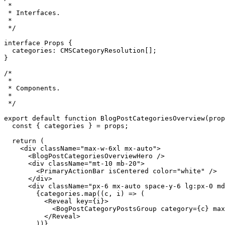
import BlogPostCategoriesOverviewHero from "./BlogPostC
import PrimaryActionBar from "../PrimaryActionsBar/Prim
/*

 *

 * Interfaces.

 *

 */

interface Props {

  categories: CMSCategoryResolution[];

}

/*

 *

 * Components.

 *

 */

export default function BlogPostCategoriesOverview(prop
  const { categories } = props;

  return (

    <div className="max-w-6xl mx-auto">

      <BlogPostCategoriesOverviewHero />

      <div className="mt-10 mb-20">

        <PrimaryActionBar isCentered color="white" />

      </div>

      <div className="px-6 mx-auto space-y-6 lg:px-0 md