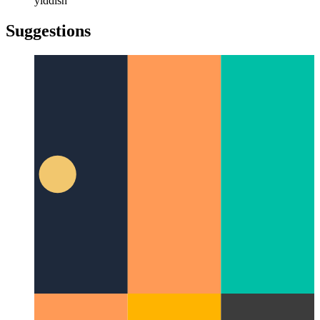
türkçe
türkçe
yiddish
yiddish
Suggestions