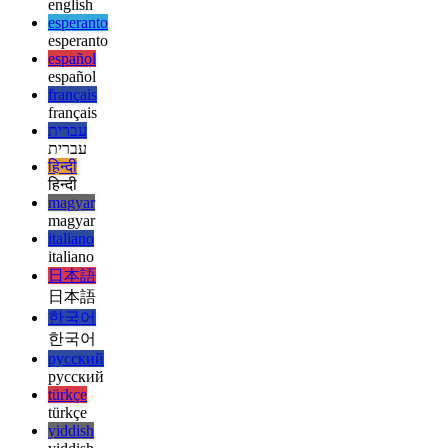
ελληνικά
ελληνικά
english
english
esperanto
esperanto
español
español
français
français
עברית
עברית
हिन्दी
हिन्दी
magyar
magyar
italiano
italiano
日本語
日本語
한국어
한국어
русский
русский