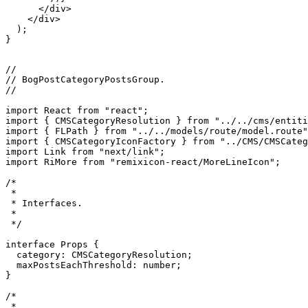
        {categories.map((c, i) => (

          <Reveal key={i}>

            <BogPostCategoryPostsGroup category={c} max
          </Reveal>

        ))}

      </div>

    </div>

  );

}

//

// BogPostCategoryPostsGroup.

//

import React from "react";

import { CMSCategoryResolution } from "../../cms/entiti
import { FLPath } from "../../models/route/model.route"
import { CMSCategoryIconFactory } from "../CMS/CMSCateg
import Link from "next/link";

import RiMore from "remixicon-react/MoreLineIcon";

/*

 *

 * Interfaces.

 *

 */

interface Props {

  category: CMSCategoryResolution;
