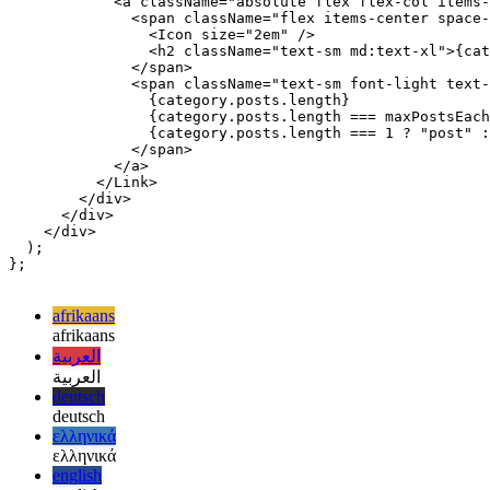
            alt={category.title}

            loading="lazy"

          />

          <Link viewTransition passHref href={url} aria
            <a className="absolute flex flex-col items-
              <span className="flex items-center space-
                <Icon size="2em" />

                <h2 className="text-sm md:text-xl">{cat
              </span>

              <span className="text-sm font-light text-
                {category.posts.length}

                {category.posts.length === maxPostsEach
                {category.posts.length === 1 ? "post" :
              </span>

            </a>

          </Link>

        </div>

      </div>

    </div>

  );

};

afrikaans
afrikaans
العربية
العربية
deutsch
deutsch