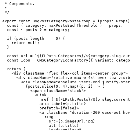
  maxPostsEachThreshold: number;

}

/*

 *

 * Components.

 *

 */

export const BogPostCategoryPostsGroup = (props: Props)
  const { category, maxPostsEachThreshold } = props;

  const { posts } = category;

  if (posts.length === 0) {

    return null;

  }

  const url = `${FLPath.Categories}/${category.slug.cur
  const Icon = CMSCategoryIconFactory({ variant: catego
  return (

    <div className="flex flex-col items-center group">

      <div className="relative max-w-4xl overflow-visib
        <div className="absolute items-end justify-star
          {posts.slice(0, 4).map((p, i) => (

            <span className="stack">

              <Link

                href={`${FLPath.Posts}/${p.slug.current
                aria-label={p.title}

                prefetch={false}>
