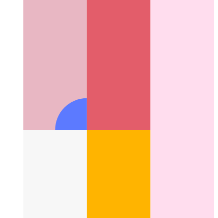
UIパターンとは何ですか？
UIデザインの新しい側面を
見てみましょう