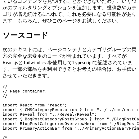
ルテキスト検索を追加しませんでした。今のところ、スクロ
ールとホバリングによってページの探索を促進するつもりで
す。これが将来問題になる場合（たとえば、ユーザーが探し
ているコンテンツを見つけることができないため）、いくつ
かのフィルタリングオプションを追加します。投稿数やカテ
ゴリが増え続けるにつれて、これも必要になる可能性があり
ます。もちろん、ぜひこのページをお試しください。
ソースコード
次のテキストには、ページコンテナとカテゴリグループの両
方の完全な未変更のコードが含まれています。すべてが
React.jsとTailwind.cssを使用してTypescriptで記述されていま
す。一部の部品を再利用できるとお考えの場合は、お手伝い
させていただきます。
//

// Page container.

//

import React from "react";

import { CMSCategoryResolution } from "../../cms/entiti
import Reveal from "../Reveal/Reveal";

import { BogPostCategoryPostsGroup } from "./BlogPostCa