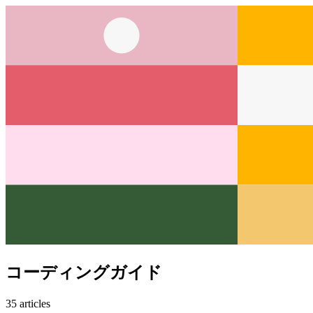
コーディングガイド