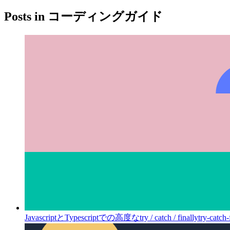
35
article
s
Posts in
コーディングガイド