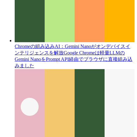
Chromeの組み込みAI：Gemini Nanoがオンデバイスイ
ンテリジェンスを解放
Google Chromeは軽量LLMの
Gemini NanoをPrompt API経由でブラウザに直接組み込
みました