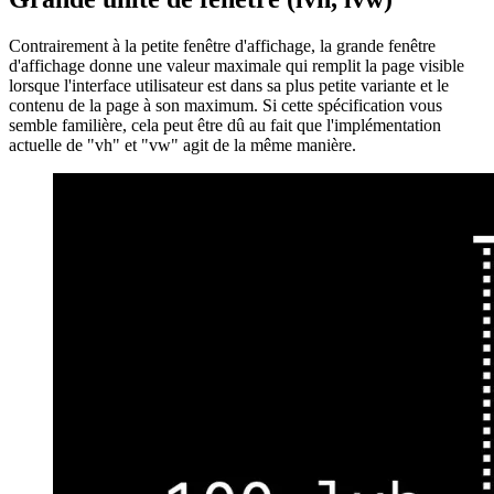
Un exemple pratique d'un tel cas d'utilisation serait directement sur
cette PWA. Chaque section "au-dessus du pli" d'un article maintient
le pied de page aligné sur le bas de la fenêtre d'affichage.
Disponibilité
Au moment de la rédaction, ces nouvelles unités de fenêtre ne sont
disponibles qu'à partir de Safari 15.4 et versions ultérieures. Pour
Chrome, la fonctionnalité est derrière un drapeau de fonctionnalité,
mais pas encore stable. En dehors de ces deux navigateurs, aucun
autre fournisseur ne prend actuellement en charge les nouvelles
unités.
afrikaans
afrikaans
العربية
العربية
deutsch
deutsch
ελληνικά
ελληνικά
english
english
esperanto