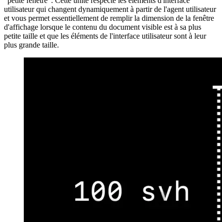
Les petites unités de fenêtre, identifiées par sv*, sont alignées sur la
"petite fenêtre". Cette unité respecte les éléments d'interface
utilisateur qui changent dynamiquement à partir de l'agent utilisateur
et vous permet essentiellement de remplir la dimension de la fenêtre
d'affichage lorsque le contenu du document visible est à sa plus
petite taille et que les éléments de l'interface utilisateur sont à leur
plus grande taille.
Image a7f5b82204f6
Un exemple serait la disposition de l'interface utilisateur par défaut
de Safari lorsque vous chargez une page. La barre d'adresse en bas
est agrandie et prend beaucoup de place. Dans cet état, les éléments
de l'interface utilisateur de l'agent utilisateur utilisent le maximum de
leur espace disponible et le contenu visible de votre page reçoit sa
taille visible minimale.
Grande unité de fenêtre (lvh, lvw)
Contrairement à la petite fenêtre d'affichage, la grande fenêtre
d'affichage donne une valeur maximale qui remplit la page visible
lorsque l'interface utilisateur est dans sa plus petite variante et le