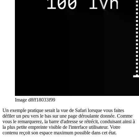
esperanto
español
español
français
français
עברית
עברית
हिन्दी
हिन्दी
magyar
magyar
italiano
italiano
日本語
日本語
한국어
한국어
русский
русский
türkçe
türkçe
yiddish
yiddish