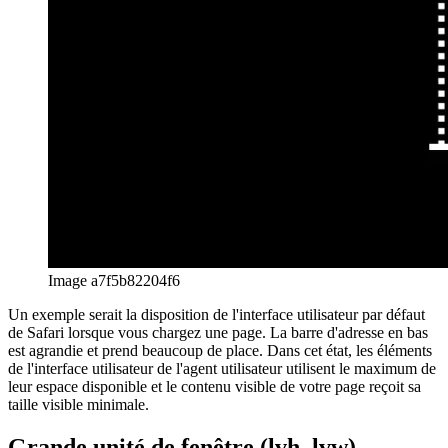
contenu de la page à son maximum. Si cette spécification vous
semble familière, cela peut être dû au fait que l'implémentation
actuelle de "vh" et "vw" agit de la même manière.
Image d8ff18033f99
Un exemple pratique serait la vue de Safari lorsque vous faites
défiler un peu vers le bas sur une page déroulante donnée. Comme
vous le remarquerez, la barre d'adresse se rétrécit, conduisant ainsi à
la plus petite empreinte visible de l'interface utilisateur. Votre
contenu reçoit son espace maximum possible dans cet état.
Unité de fenêtre dynamique (dvh, dvw)
Vous l'avez peut-être déjà deviné, les unités de la fenêtre dynamique
peuvent éventuellement changer lorsque l'utilisateur fait défiler. Ils
s'étendent au plus sur la grande fenêtre et au moins sur la petite
fenêtre. Cette valeur peut être très pratique si vous souhaitez vous
aligner sur la hauteur de la fenêtre, mais gardez toujours votre
contenu visible, même si l'utilisateur fait défiler.
Image 5876e9b02b96