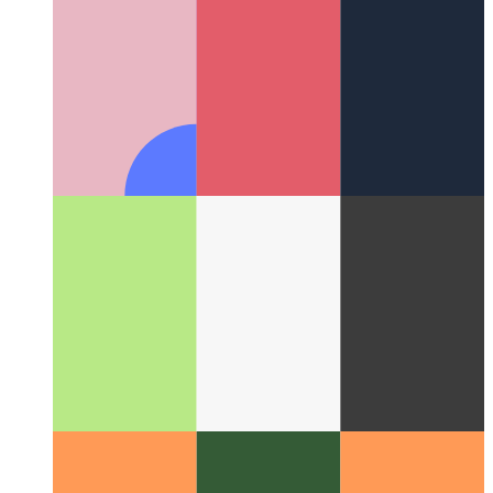
Correction du 100vh de Webkit dans Tailwind
Comment
corriger le comportement 100vh dans Tailwind