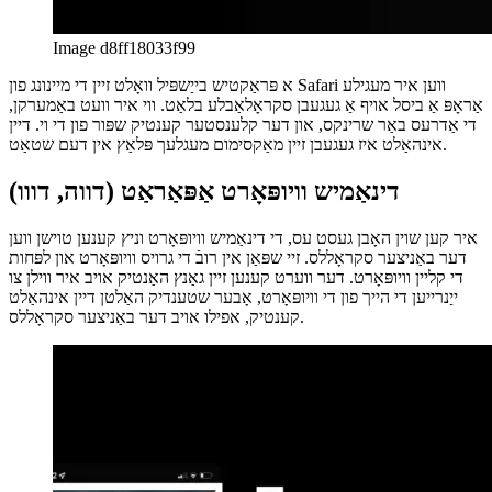
Image d8ff18033f99
א פּראַקטיש בייַשפּיל וואָלט זיין די מיינונג פון Safari ווען איר מעגילע
אַראָפּ אַ ביסל אויף אַ געגעבן סקראָלאַבלע בלאַט. ווי איר וועט באַמערקן,
די אַדרעס באַר שרינקס, און דער קלענסטער קענטיק שפּור פון די וי. דיין
אינהאַלט איז געגעבן זיין מאַקסימום מעגלעך פּלאַץ אין דעם שטאַט.
דינאַמיש וויופּאָרט אַפּאַראַט (דווה, דווו)
איר קען שוין האָבן געסט עס, די דינאַמיש וויופּאָרט וניץ קענען טוישן ווען
דער באַניצער סקראָללס. זיי שפּאַן אין רובֿ די גרויס וויופּאָרט און לפּחות
די קליין וויופּאָרט. דער ווערט קענען זיין גאַנץ האַנטיק אויב איר ווילן צו
ייַנרייען די הייך פון די וויופּאָרט, אָבער שטענדיק האַלטן דיין אינהאַלט
קענטיק, אפילו אויב דער באַניצער סקראָללס.