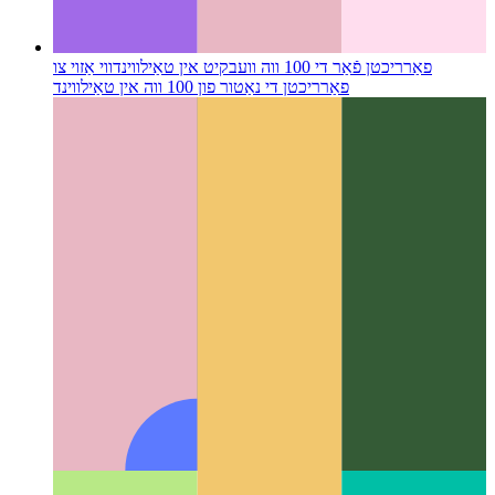
פאַרריכטן פֿאַר די 100 ווה וועבקיט אין טאַילווינד
ווי אַזוי צו
פאַרריכטן די נאַטור פון 100 ווה אין טאַילווינד