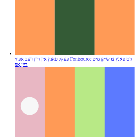
פּעקל פאַנץ אין דיין וועב אַפּ
ווי Fontsource גיט פאַנץ צו שיקן מיט
דיין אַפּ