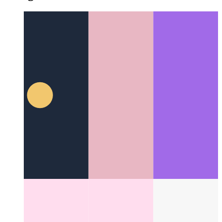
Next.js NPM דערלויבעניש גענעראַטאָר
ווי צו שאַפֿן לייסאַנסיז פֿון
דיין package.json
Categories