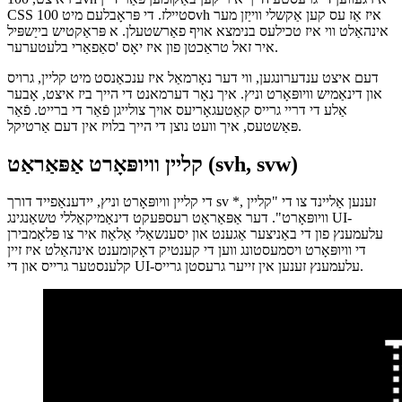
ניו וויופּאָרט וניץ
ביז איצט, 100vh איז געווען די גרעסטע הייך איר קען באַקומען פֿאַר דיין
CSS סטיילז. די פּראָבלעם מיט 100vh איז אַז עס קען אַקשלי ווייַזן מער
אינהאַלט ווי איז טכילעס בנימצא אויף פאַרשטעלן. א פּראַקטיש בייַשפּיל
איר זאל טראַכטן פון איז יאָס 'סאַפאַרי בלעטערער.
דעם איצט ענדערונגען, ווי דער נאָרמאַל איז ענכאַנסט מיט קליין, גרויס
און דינאַמיש וויופּאָרט וניץ. איך נאָר דערמאנט די הייך ביז איצט, אָבער
אַלע די דריי גרייס קאַטעגאָריעס אויך צולייגן פֿאַר די ברייט. פֿאַר
פּאַשטעס, איך וועט נוצן די הייך בלויז אין דעם אַרטיקל.
קליין וויופּאָרט אַפּאַראַט (svh, svw)
די קליין וויופּאָרט וניץ, יידענאַפייד דורך sv *, זענען אַליינד צו די "קליין
וויופּאָרט". דער אַפּאַראַט רעספּעקט דינאַמיקאַללי טשאַנגינג UI-
עלעמענץ פון די באַניצער אַגענט און יסענשאַלי אַלאַוז איר צו פּלאָמבירן
די וויופּאָרט ויסמעסטונג ווען די קענטיק דאָקומענט אינהאַלט איז זיין
קלענסטער גרייס און די UI-עלעמענץ זענען אין זייער גרעסטן גרייס.