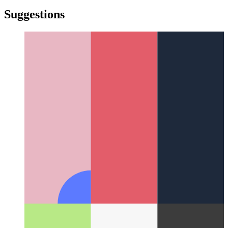
türkçe
yiddish
yiddish
Suggestions