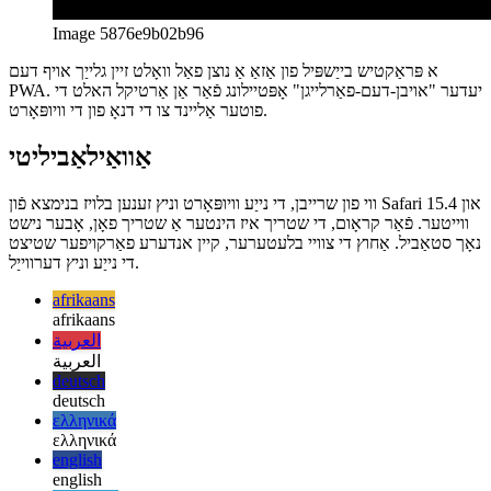
Image 5876e9b02b96
א פּראַקטיש בייַשפּיל פון אַזאַ אַ נוצן פאַל וואָלט זיין גלייַך אויף דעם
PWA. יעדער "אויבן-דעם-פאַרלייגן" אָפּטיילונג פֿאַר אַן אַרטיקל האלט די
פוטער אַליינד צו די דנאָ פון די וויופּאָרט.
אַוואַילאַביליטי
ווי פון שרייבן, די נייַע וויופּאָרט וניץ זענען בלויז בנימצא פֿון Safari 15.4 און
ווייטער. פֿאַר קראָום, די שטריך איז הינטער אַ שטריך פאָן, אָבער נישט
נאָך סטאַביל. אַחוץ די צוויי בלעטערער, קיין אנדערע פאַרקויפער שטיצט
די נייַע וניץ דערווייַל.
afrikaans
afrikaans
العربية
العربية
deutsch
deutsch
ελληνικά