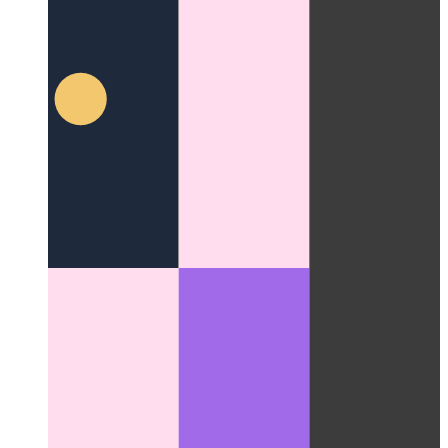
פאַרריכטן רירעוודיק וועבקיט 100 ווה
די האַנדלינג פון 100 ווה פון
מאָביל וועבקיט דאַרף מער ופמערקזאַמקייט