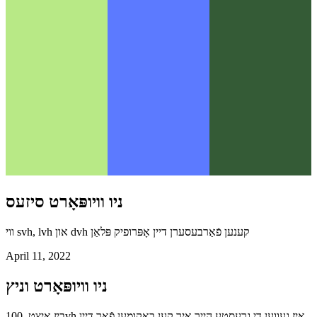
ניו וויופּאָרט סיזעס
ווי svh, lvh און dvh קענען פֿאַרבעסערן דיין אָפּרופיק פּלאַן
April 11, 2022