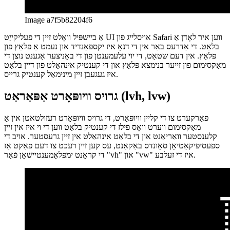
Image a7f5b82204f6
אַ ביישפּיל וואָלט זיין די פעליקייַט UI אויסלייג פון Safari ווען איר לאָדן אַ
בלאַט. די אַדרעס באַר אין די דנאָ איז יקספּאַנדיד און נעמט אַ פּלאַץ פון
פּלאַץ. אין דעם שטאַט, די יוי עלעמענטן פון די באַניצער אַגענט נוצן די
מאַקסימום פון זייער בנימצא פּלאַץ און די קענטיק אינהאַלט פון דיין בלאַט
איז געגעבן זיין מינימאַל קענטיק גרייס.
גרויס וויופּאָרט אַפּאַראַט (lvh, lvw)
פאַרקערט צו די קליין וויופּאָרט, די גרויס וויופּאָרט רעזולטאטן אין אַ
מאַקסימום ווערט וואָס פילז די קענטיק בלאַט ווען די וי איז אין זיין
קלענסטער וואַריאַנט און די בלאַט אינהאַלט אין זיין גרעסטער. אויב די
ספּעסיפיקאַטיאָן סאָונדס באַקאַנט, עס קען זיין רעכט צו דעם פאַקט אַז
די קראַנט ימפּלאַמענטיישאַן פֿאַר "vh" און "vw" איז די זעלבע.