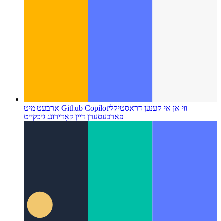
ווי אַן אַי קענען דראַסטיקלי
אַרבעט מיט Github Copilot
פֿאַרבעסערן דיין קאָדירונג גיכקייַט