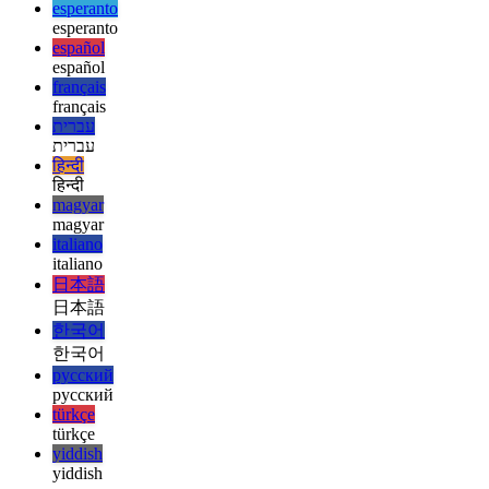
ελληνικά
english
english
esperanto
esperanto
español
español
français
français
עברית
עברית
हिन्दी
हिन्दी
magyar
magyar
italiano
italiano
日本語
日本語
한국어
한국어
русский
русский
türkçe