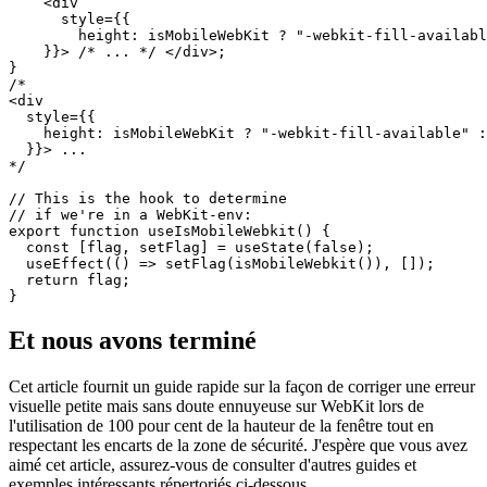
//

function View(){

  const isMobileWebKit = useIsMobileWebkit();

  return (

    <div 

      style={{

        height: isMobileWebKit ? "-webkit-fill-availabl
    }}> /* ... */ </div>;

}

/*

<div 

  style={{

    height: isMobileWebKit ? "-webkit-fill-available" :
  }}> ...

*/

// This is the hook to determine

// if we're in a WebKit-env:

export function useIsMobileWebkit() {

  const [flag, setFlag] = useState(false);

  useEffect(() => setFlag(isMobileWebkit()), []);

  return flag;

Et nous avons terminé
Cet article fournit un guide rapide sur la façon de corriger une erreur