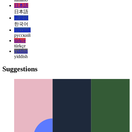
हिन्दी
magyar
magyar
italiano
italiano
日本語
日本語
한국어
한국어
русский
русский
türkçe
türkçe
yiddish
yiddish
Suggestions