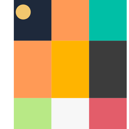
Qu'est-ce qu'un modèle d'interface utilisateur ?
Un nouvel
aspect de la conception de l'interface utilisateur