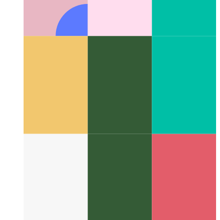
Espaces de code par Github
IDE en tant que service,
disponible dans votre navigateur