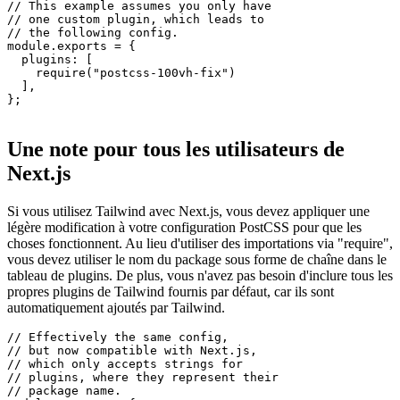
// 1. Install the dependency

// npm i postcss-100vh-fix

//

// Then use a custom PostCSS-config.

// This example assumes you only have

// one custom plugin, which leads to

// the following config.

module.exports = {

  plugins: [

    require("postcss-100vh-fix")  

  ],

};

Une note pour tous les utilisateurs de
Next.js
Si vous utilisez Tailwind avec Next.js, vous devez appliquer une
légère modification à votre configuration PostCSS pour que les
choses fonctionnent. Au lieu d'utiliser des importations via "require",
vous devez utiliser le nom du package sous forme de chaîne dans le
tableau de plugins. De plus, vous n'avez pas besoin d'inclure tous les
propres plugins de Tailwind fournis par défaut, car ils sont
automatiquement ajoutés par Tailwind.