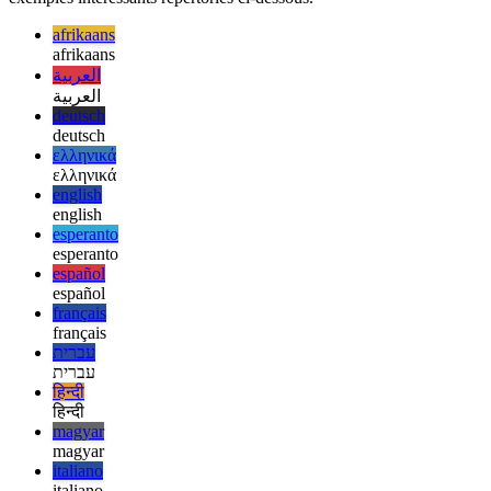
visuelle petite mais sans doute ennuyeuse sur WebKit lors de
l'utilisation de 100 pour cent de la hauteur de la fenêtre tout en
respectant les encarts de la zone de sécurité. J'espère que vous avez
aimé cet article, assurez-vous de consulter d'autres guides et
exemples intéressants répertoriés ci-dessous.
afrikaans
afrikaans
العربية
العربية
deutsch
deutsch
ελληνικά
ελληνικά
english
english
esperanto
esperanto
español
español
français
français
עברית
עברית
हिन्दी