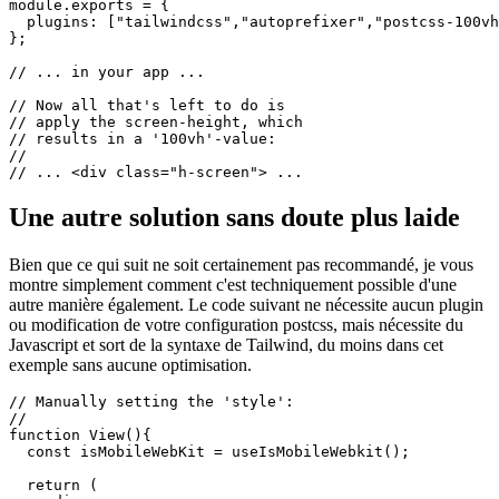
// Effectively the same config,

// but now compatible with Next.js,

// which only accepts strings for

// plugins, where they represent their

// package name.

module.exports = {

  plugins: ["tailwindcss","autoprefixer","postcss-100vh
};

// ... in your app ...

// Now all that's left to do is 

// apply the screen-height, which

// results in a '100vh'-value:

//

Une autre solution sans doute plus laide
Bien que ce qui suit ne soit certainement pas recommandé, je vous
montre simplement comment c'est techniquement possible d'une
autre manière également. Le code suivant ne nécessite aucun plugin
ou modification de votre configuration postcss, mais nécessite du
Javascript et sort de la syntaxe de Tailwind, du moins dans cet
exemple sans aucune optimisation.
// Manually setting the 'style':
