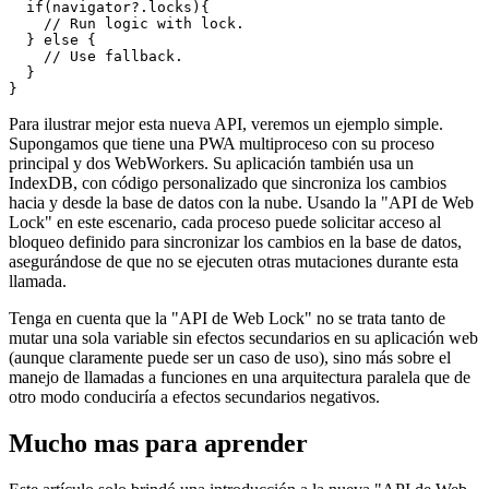
 * might introduce more problems then it could solve.

 * 

 * Therefore a thorough specification in your app

 * has to be implementation before using this feature.

 */

async function update(){

  if(navigator?.locks){

    // Run logic with lock.

  } else {

    // Use fallback.

  }

Para ilustrar mejor esta nueva API, veremos un ejemplo simple.
Supongamos que tiene una PWA multiproceso con su proceso
principal y dos WebWorkers. Su aplicación también usa un
IndexDB, con código personalizado que sincroniza los cambios
hacia y desde la base de datos con la nube. Usando la "API de Web
Lock" en este escenario, cada proceso puede solicitar acceso al
bloqueo definido para sincronizar los cambios en la base de datos,
asegurándose de que no se ejecuten otras mutaciones durante esta
llamada.
Tenga en cuenta que la "API de Web Lock" no se trata tanto de
mutar una sola variable sin efectos secundarios en su aplicación web
(aunque claramente puede ser un caso de uso), sino más sobre el
manejo de llamadas a funciones en una arquitectura paralela que de