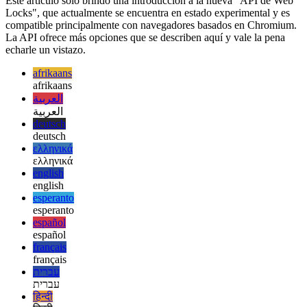
otro modo conduciría a efectos secundarios negativos.
Mucho mas para aprender
Este artículo solo brindó una introducción a la nueva "API de Web
Locks", que actualmente se encuentra en estado experimental y es
compatible principalmente con navegadores basados en Chromium.
La API ofrece más opciones que se describen aquí y vale la pena
echarle un vistazo.
afrikaans
afrikaans
العربية
العربية
deutsch
deutsch
ελληνικά
ελληνικά
english
english
esperanto
esperanto
español
español