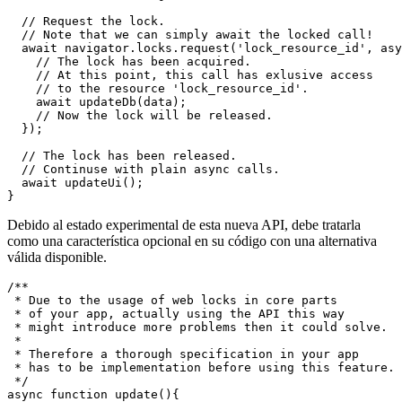
 * MDN's awesome documentation, linked in the

 * addendum.

 */

async function foo(){

  // A common async function that you already know.

  const data = await getData();

  // Request the lock.

  // Note that we can simply await the locked call!

  await navigator.locks.request('lock_resource_id', asy
    // The lock has been acquired.

    // At this point, this call has exlusive access 

    // to the resource 'lock_resource_id'.

    await updateDb(data);

    // Now the lock will be released.

  });

  // The lock has been released.

  // Continuse with plain async calls.

  await updateUi();

Debido al estado experimental de esta nueva API, debe tratarla
como una característica opcional en su código con una alternativa
válida disponible.
/**

 * Due to the usage of web locks in core parts

 * of your app, actually using the API this way
