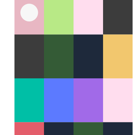
Cuando tu PWA empieza a hablar
Usar WaveNet para agregar
síntesis de voz para artículos