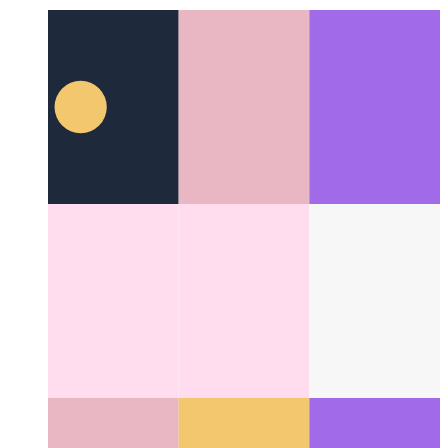
Ejecutor de prueba de componentes Cypress
Pruebas de
componentes de unidades de construcción para React
Categories