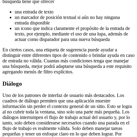
mayoría de las aplicaciones, por lo que es una opción perfecta para
definir un patrón de interfaz de usuario para él. Independientemente
de su uso final (ya sea una búsqueda global o una búsqueda
específica en una página de contenido), la interfaz de usuario de
búsqueda tiene que ofrecer
una entrada de texto
un marcador de posición textual si aún no hay ninguna
entrada disponible
un icono que indica claramente el propósito de la entrada de
texto, por ejemplo, mediante el uso de una lupa, además de
actuar como disparador para una nueva búsqueda
En ciertos casos, una etiqueta de sugerencia puede ayudar a
distinguir entre diferentes tipos de contenido o brindar ayuda en caso
de entrada no válida. Cuantas más condiciones tenga que manejar
una búsqueda, mejor podrá adaptarse una búsqueda a este requisito
agregando menús de filtro explícitos.
Diálogo
Uno de los patrones de interfaz de usuario más destacados. Los
cuadros de diálogo permiten que una aplicación muestre
información sin perder el contexto general de un sitio. Esto se logra
al no cubrir toda la ventana, sino solo una parte más pequeña. Los