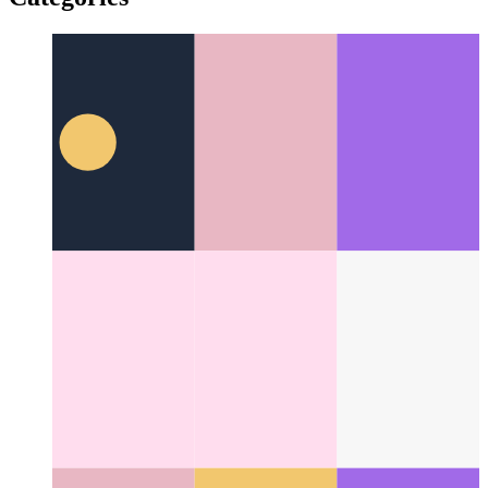
Codificación reflexiva
Por qué codificar es más que unir
símbolos
Categories