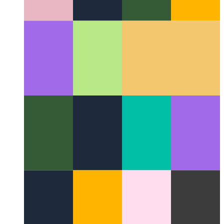
Morfogénesis digital
El campo interdisciplinario de los
patrones naturales en la computación digital