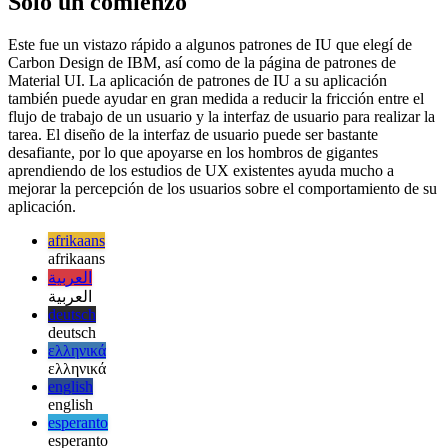
trabajo sin problemas. Los estados vacíos que detienen todo el flujo
de trabajo son en realidad el peor de los casos, aparte de los
bloqueos de aplicaciones.
Solo un comienzo
Este fue un vistazo rápido a algunos patrones de IU que elegí de
Carbon Design de IBM, así como de la página de patrones de
Material UI. La aplicación de patrones de IU a su aplicación
también puede ayudar en gran medida a reducir la fricción entre el
flujo de trabajo de un usuario y la interfaz de usuario para realizar la
tarea. El diseño de la interfaz de usuario puede ser bastante
desafiante, por lo que apoyarse en los hombros de gigantes
aprendiendo de los estudios de UX existentes ayuda mucho a
mejorar la percepción de los usuarios sobre el comportamiento de su
aplicación.
afrikaans
afrikaans
العربية
العربية
deutsch
deutsch
ελληνικά