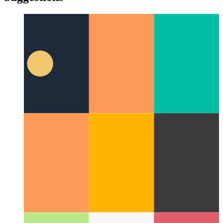
yiddish
yiddish
Suggestions