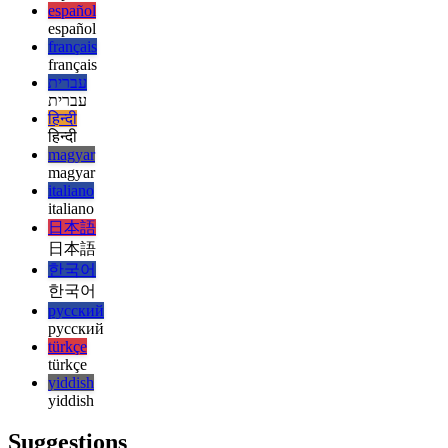
ελληνικά
english
english
esperanto
esperanto
español
español
français
français
עברית
עברית
हिन्दी
हिन्दी
magyar
magyar
italiano
italiano
日本語
日本語
한국어
한국어
русский
русский
türkçe
türkçe