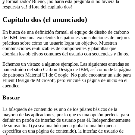
Entonces, pensando un paso más allá, ¿hay algún recurso que pueda
aprovechar al diseñar una interfaz de usuario usted mismo? ¿Quizás
una colección de patrones que otros diseñadores ya han reconocido
y formalizado? Bueno, ¡no haría esta pregunta si no tuviera la
respuesta ya! ¡Hora del capítulo dos!
Capítulo dos (el anunciado)
En busca de una definición formal, el equipo de diseño de carbono
de IBM tiene una excelente: los patrones son soluciones de mejores
prácticas sobre cómo un usuario logra un objetivo. Muestran
combinaciones reutilizables de componentes y plantillas que
abordan los objetivos comunes del usuario con secuencias y flujos.
Echemos un vistazo a algunos ejemplos. Las siguientes entradas se
han extraído del sitio Carbon Design de IBM, así como de la página
de patrones Material UI de Google. No pude encontrar un sitio para
Fluent Design de Microsoft, pero vinculé su página de inicio en el
apéndice.
Buscar
La búsqueda de contenido es uno de los pilares básicos de la