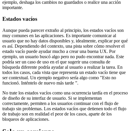
diálogos interrumpen el flujo de trabajo actual del usuario y, por lo
tanto, solo deben considerarse necesarios cuando una parada en el
flujo de trabajo es realmente válida. Solo deben manejar tareas
pequeñas y tener un enfoque claro en lo que deben lograr. Por
ejemplo, deshaga los cambios no guardados o realice una acción
importante.
Estados vacíos
Aunque pueda parecer extraño al principio, los estados vacíos son
muy comunes en las aplicaciones. Es importante comunicar al
usuario que no hay datos disponibles y, idealmente, explicar por qué
es así. Dependiendo del contexto, una pista sobre cómo resolver el
estado vacío puede ayudar mucho a crear una buena UX. Por
ejemplo, un usuario buscó algo pero no pudo encontrar nada. Este
podría ser un caso de uso en el que sugerir una consulta de
búsqueda diferente podría ayudar al usuario a realizar la tarea. En
todos los casos, cada vista que representa un estado vacío tiene que
ser contextual. Un ejemplo negativo sería algo como "Esto no
funcionó. Inténtelo de nuevo más tarde ”.
No trate los estados vacíos como una ocurrencia tardía en el proceso
de diseño de su interfaz de usuario. Si se implementan
correctamente, permiten a los usuarios continuar con el flujo de