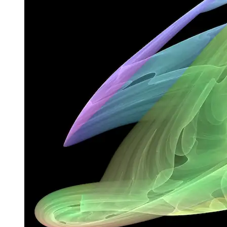
Image 073699ecfc3e
Próximos pasos
Esa es una descripción general rápida de algunas formas y cuerpos
definidos por morfogénesis digital. No solo las formas son
complejas, sino también todo el campo con sus muchas
subcategorías y aspectos interdisciplinarios. Espero que ahora tengas
curiosidad por explorar más, ya que esto es lo que haré. Los
artículos futuros se centrarán más en componentes específicos de la
morfogénesis digital y probablemente cómo se pueden utilizar para
mejorar animaciones o UX para aplicaciones web, ya que este sigue
siendo mi principal dominio de trabajo.
Tom
afrikaans
afrikaans
العربية
العربية
deutsch
deutsch
ελληνικά
ελληνικά