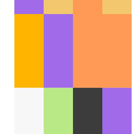
Reparar webkit móvil 100vh
El manejo de 100vh de Mobile
Webkit podría necesitar más atención