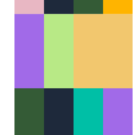
Análisis de privacidad primero
Cómo respetar a sus usuarios y
seguir supervisando el rendimiento