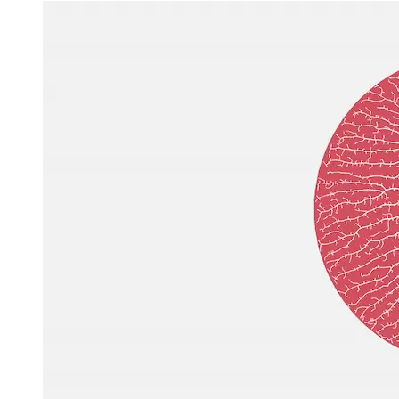
Proceso para redes de líneas ramificadas de crecimiento iterativo
basado en la distribución de fuentes de hormona del crecimiento
(llamadas fuentes de "auxina") a las que se atraen las líneas.