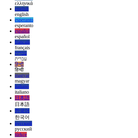
yiddish
yiddish
Suggestions