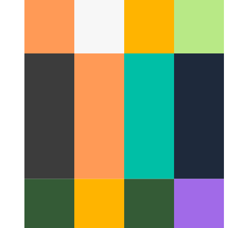
El Método Disney
Cómo ser más creativo siendo más
sistemático