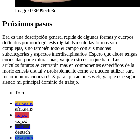
english
english
esperanto
esperanto
español
español
français
français
עברית
עברית
हिन्दी
हिन्दी
magyar
magyar
italiano
italiano
日本語
日本語
한국어
한국어
русский
русский
türkçe
türkçe