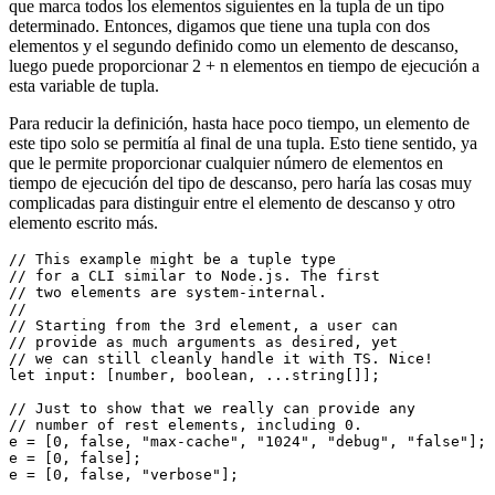
TypeScript
Con los elementos de descanso, tiene un tipo muy poderoso a mano
que marca todos los elementos siguientes en la tupla de un tipo
determinado. Entonces, digamos que tiene una tupla con dos
elementos y el segundo definido como un elemento de descanso,
luego puede proporcionar 2 + n elementos en tiempo de ejecución a
esta variable de tupla.
Para reducir la definición, hasta hace poco tiempo, un elemento de
este tipo solo se permitía al final de una tupla. Esto tiene sentido, ya
que le permite proporcionar cualquier número de elementos en
tiempo de ejecución del tipo de descanso, pero haría las cosas muy
complicadas para distinguir entre el elemento de descanso y otro
elemento escrito más.
// This example might be a tuple type

// for a CLI similar to Node.js. The first

// two elements are system-internal.

//

// Starting from the 3rd element, a user can

// provide as much arguments as desired, yet

// we can still cleanly handle it with TS. Nice!

let input: [number, boolean, ...string[]];

// Just to show that we really can provide any
