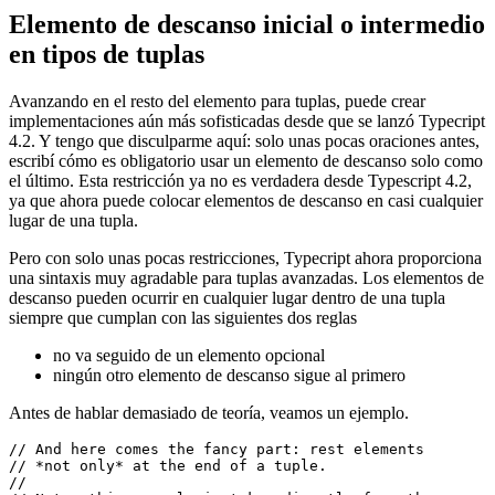
// number of rest elements, including 0.

e = [0, false, "max-cache", "1024", "debug", "false"];

e = [0, false];

Elemento de descanso inicial o intermedio
en tipos de tuplas
Avanzando en el resto del elemento para tuplas, puede crear
implementaciones aún más sofisticadas desde que se lanzó Typecript
4.2. Y tengo que disculparme aquí: solo unas pocas oraciones antes,
escribí cómo es obligatorio usar un elemento de descanso solo como
el último. Esta restricción ya no es verdadera desde Typescript 4.2,
ya que ahora puede colocar elementos de descanso en casi cualquier
lugar de una tupla.
Pero con solo unas pocas restricciones, Typecript ahora proporciona
una sintaxis muy agradable para tuplas avanzadas. Los elementos de
descanso pueden ocurrir en cualquier lugar dentro de una tupla
siempre que cumplan con las siguientes dos reglas
no va seguido de un elemento opcional
ningún otro elemento de descanso sigue al primero
Antes de hablar demasiado de teoría, veamos un ejemplo.