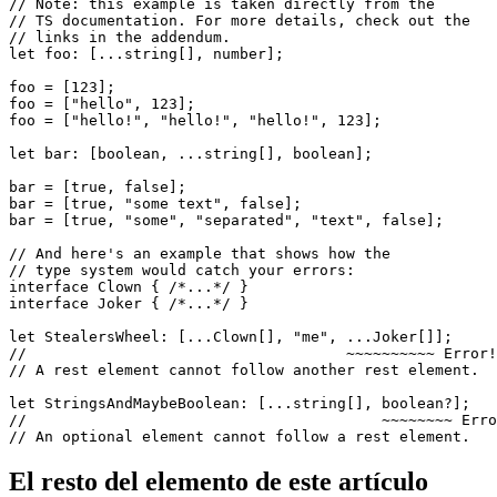
// And here comes the fancy part: rest elements

// *not only* at the end of a tuple.

// 

// Note: this example is taken directly from the

// TS documentation. For more details, check out the

// links in the addendum.

let foo: [...string[], number];

foo = [123];

foo = ["hello", 123];

foo = ["hello!", "hello!", "hello!", 123];

let bar: [boolean, ...string[], boolean];

bar = [true, false];

bar = [true, "some text", false];

bar = [true, "some", "separated", "text", false];

// And here's an example that shows how the

// type system would catch your errors:

interface Clown { /*...*/ }

interface Joker { /*...*/ }

let StealersWheel: [...Clown[], "me", ...Joker[]];

//                                    ~~~~~~~~~~ Error!

// A rest element cannot follow another rest element.

let StringsAndMaybeBoolean: [...string[], boolean?];
