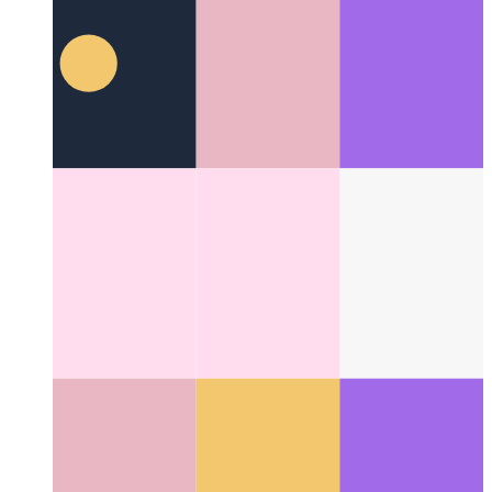
Ejecutor de prueba de componentes Cypress
Pruebas de
componentes de unidades de construcción para React