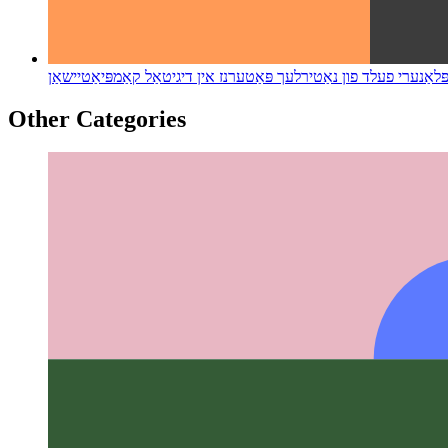
לאַנערי פעלד פון נאַטירלעך פּאַטערנז אין דיגיטאַל קאַמפּיאַטיישאַן
Other Categories