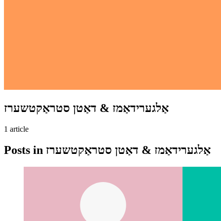
אַלגערידאַמז & דאַטן סטראַקטשערז
1
article
אַלגערידאַמז & דאַטן סטראַקטשערז
Posts in