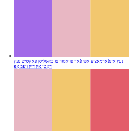
נעץ אינפֿאָרמאַציע אַפּי פֿאַר פּוואַס
ווי צו באַשליסן פאַקטיש נעץ