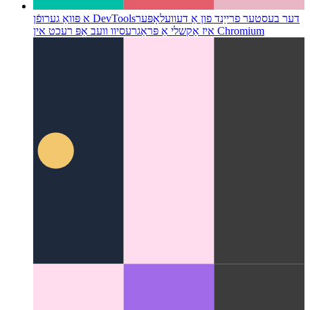
דער בעסטער פרייַנד פון אַ דעוועלאָפּער
א פּוואַ גערופֿן DevTools
איז אַקשלי אַ פּראַגרעסיוו וועב אַפּ רעכט אין Chromium