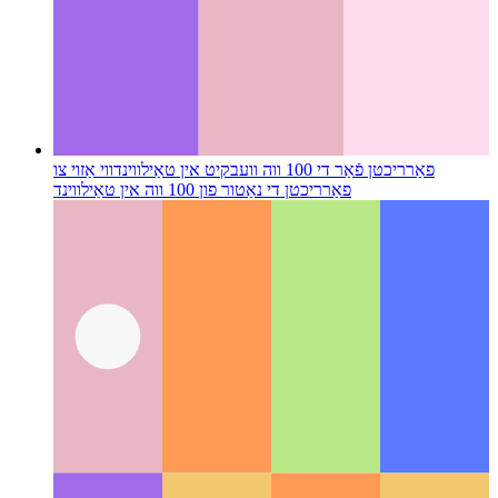
פאַרריכטן פֿאַר די 100 ווה וועבקיט אין טאַילווינד
ווי אַזוי צו
פאַרריכטן די נאַטור פון 100 ווה אין טאַילווינד