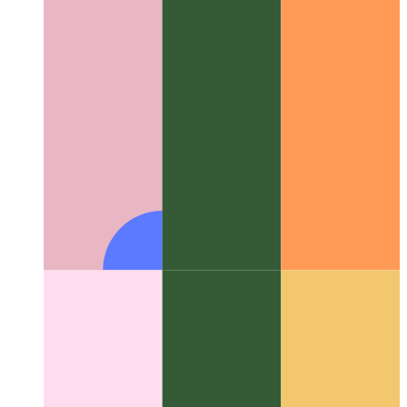
PWA סקרעענשאָט פּריוויוז
ווי צו ווייַזן סקרעענשאָץ אין דיין PWA
ס ינסטאַלירונג פּינטלעך