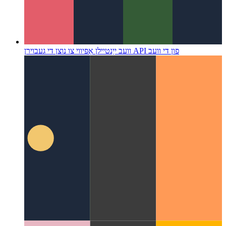
ווי צו נוצן די געבוירן API פון די וועב
וועב ייַנטיילן אַפּי