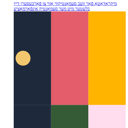
מיקראָדאַטאַ פֿאַר וועב סעמאַנטיק
ווי אַזוי צו פֿאַרבעסערן דיין
בלעטער מיט מער סעמאַנטיק אינפֿאָרמאַציע