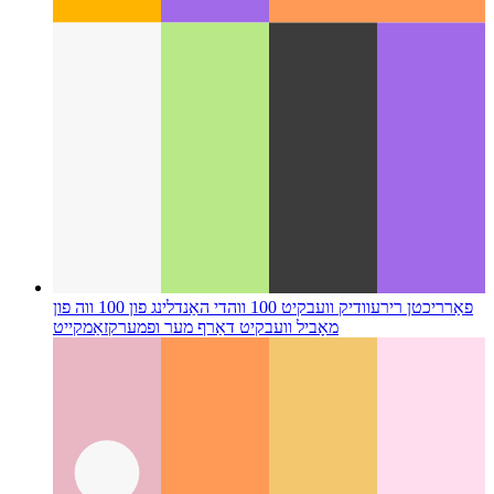
פאַרריכטן רירעוודיק וועבקיט 100 ווה
די האַנדלינג פון 100 ווה פון
מאָביל וועבקיט דאַרף מער ופמערקזאַמקייט