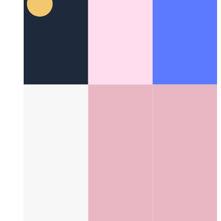
פּוואַ ווייבריישאַן אַפּי
זאל ס נוצן די נאַוויגאַטאָר צו שאָקלען דיין
מיטל