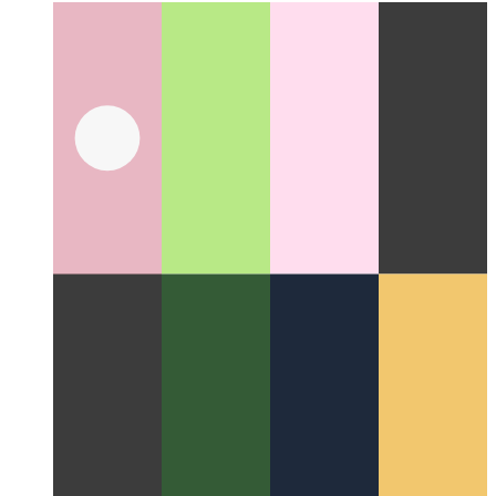
ווי צו באַשטימען אַס אין בלעטערער
ניצן מאָדערן אַפּיס צו
צוריקקריגן אינפֿאָרמאַציע וועגן די באַלעבאָס סיסטעם פון דיין וועב
אַפּ