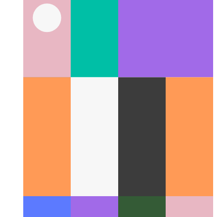
מעדיע סעשאַן אַפּי
פּראַוויידינג מידיאַ מעטאַ דאַטן און
קאַללבאַקקס אין דיין פּוואַ