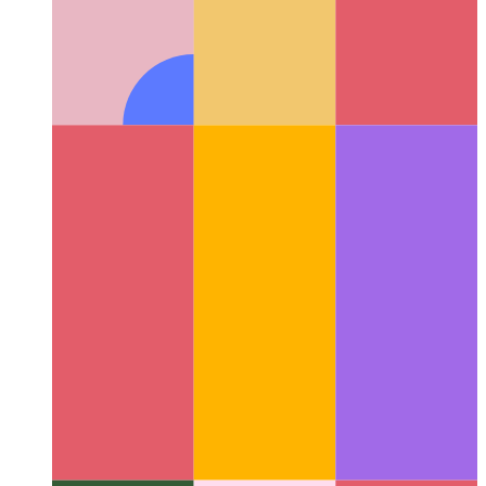
דאַטן אין דיין וועב אַפּ