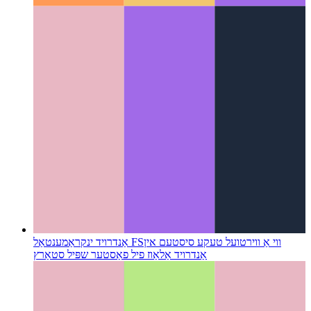
ווי אַ ווירטועל טעקע סיסטעם אין
אַנדרויד ינקראַמענטאַל FS
אַנדרויד אַלאַוז פיל פאַסטער שפּיל סטאַרץ