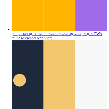
פּוואַ אין מיקראָסאָפט אַפּ סטאָר
ווי אַזוי צו אַרויסגעבן דיין PWA