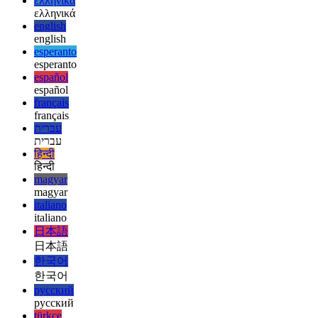
العربية
deutsch
deutsch
ελληνικά
ελληνικά
english
english
esperanto
esperanto
español
español
français
français
עברית
עברית
हिन्दी
हिन्दी
magyar
magyar
italiano
italiano
日本語
日本語
한국어
한국어