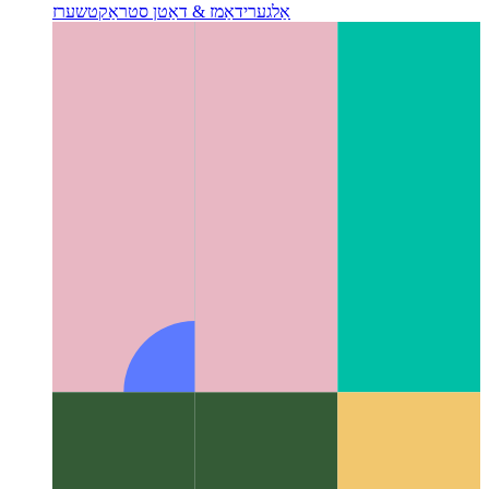
אַלגערידאַמז & דאַטן סטראַקטשערז