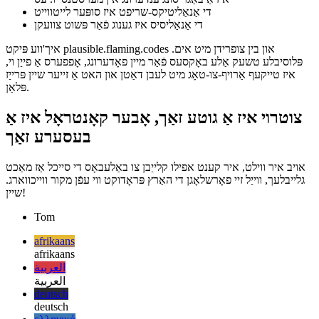
איר'רע ערנסט וועגן פּריוואַטקייט-ערשטער אַנאַליסיס, ווייַל זיי
האָבן צו האַלטן אַרויף סערווערס ווי געזונט
פילע אייראפעישע פּראַוויידערז, וואָס פֿאַר מיר זיך אייראפעישער,
איז אַ באַגריסונג ענדערונג אין מערסטנס יו. עס
די אַנאַליטיקס-שריפט איז סופּער לייטווייט
די אַנאַליסיס איז גענוג פֿאַר פּשוט צוועקן
איך'ווע פּיקט plausible.flaming.codes און בין צופרידן מיט אים.
פּלוסיבלע טשעק אַלע באָקסעס פֿאַר מיין פאָדערונג, אָפפערס אַ פייַן וי,
איז טייקעף אַרויף-צו-טאָג מיט לעבן דאַטן און האט אַ זייער שיין פּרייַז
פּלאַן.
צוטרוי איז אַ גוטע זאַך, אָבער קאָנטראָל איז אַ
בעסערע זאַך
אויב איר ווילט, איר קענט אפילו קלייַבן צו באַלעבאָס די סייכל אַז מאַכט
גלייבלעך, ווייַל זיי פאָרשלאָגן די האַרץ פּראָדוקט ווי עפֿן מקור ווייכווארג.
שיין!
Tom
afrikaans
afrikaans
العربية