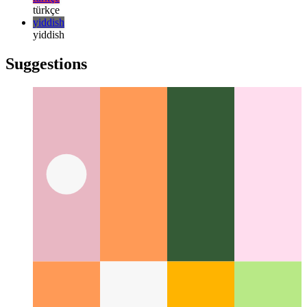
русский
русский
türkçe
türkçe
yiddish
yiddish
Suggestions