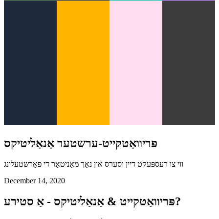
פּריוואַטקייט-ערשטער אַנאַליטיקס
ווי צו רעספּעקט דיין וסערס און נאָך מאָניטאָר די פאָרשטעלונג
December 14, 2020