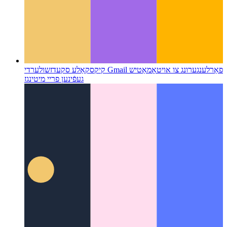
קיקסקאַלע סקעדזשולער
די Gmail פאַרלענגערונג צו אויטאָמאַטיש
געפֿינען פריי מיטינגז