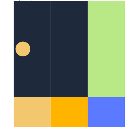
פאַרטראַכט קאָדירונג
פארוואס קאָדירונג איז מער ווי סטרינגס
צוזאַמען סימבאָלס