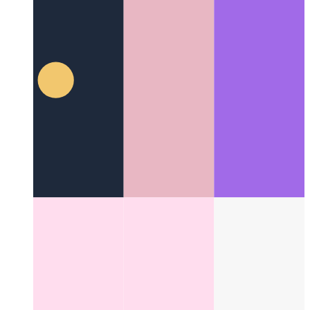
פייער קאָוד מיט מיר
עס ס צייַט צו שטעלן עטלעכע קאָד אויף
פייַער!
Categories