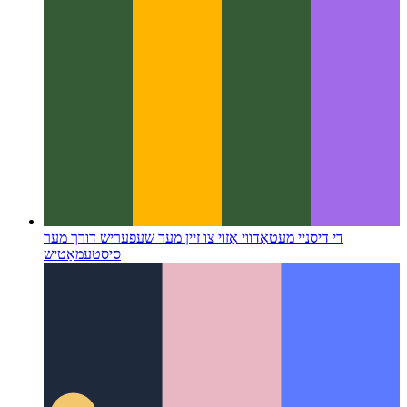
די דיסניי מעטאַד
ווי אַזוי צו זיין מער שעפעריש דורך מער
סיסטעמאַטיש