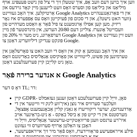
פּריוואַטקייט & אַנאַליטיקס - אַ סטירע?
ווען איך בויען דעם וועב אַפּ, איך שטעלן זיך די ציל פון נישט פּעעפּינג אויף
מיליאַנז און ביליאַנז פון וסערס וואָס וועט לייענען מיין קאָד גוידעס און
אַרטיקלען. איך האָב געוויינט Google Analytics אין די פאַרגאַנגענהייט
(ווער האט נישט?), און די סכום פון פֿעיִקייטן וואָס עס אָפפערס איז נאָר
ריזיק. מען קען אפילו אַרגומענט צו פיל פֿאַר אַ וואַסט מערהייט פון
וועבזייטל אָונערז. צולייגן דעם 20/80 הערשן, אין מינדסטער פֿון מיין
דערפאַרונג, ניט מער ווי 20% פון Google Analytics וועט זיין געוויינט און
פּונקט ענדיקן דיליווערינג דאַטן צו Google.
און איך האָב גענומען אַ קוק אין וואָס די וועב האט צו פאָרשלאָגן אין
טערמינען פון פּשוט, לייטווייט און פאָוקיסט אַנאַליסיס באַדינונגס וואָס
טאָן ניט קלייַבן קיין פערזענלעכע דאַטן.
א אנדער ברירה פֿאַר Google Analytics
דאָ ס דער TL; דר:
קיין GDPR- פאָן, ווייַל קיין פערזענלעכע דאַטן זענען געזאמלט
וועלכער סערוויס איר נוצן (איך'ווע לינק זיי ווייטער אין די
אַדדענדום), יעדער ריקווייערז אַ גאַנץ קליין אַבאָנעמענט אָפּצאָל,
מערסטנס אין די קייט פון אַ ביסל באַקס - אַ ניט-בראַינער אויב