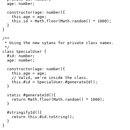
  // Common 'private' prop in TS.

  private id: number;

  age: number;

  constructor(age: number){

    this.age = age;

    this.id = Math.floor(Math.random() * 1000);

  }

}

/**

 * Using the new sytanx for private class names.

 */

class SpecialUser {

  #id: number;

  age: number;

  constructor(age: number){

    this.age = age;

    // Valid, we're inside the class.

    this.#id = SpecialUser.#generateId();

  }

  static #generateId(){

    return Math.floor(Math.random() * 1000);

  }

  #stringifyId(){

    return this.#id.toString();
