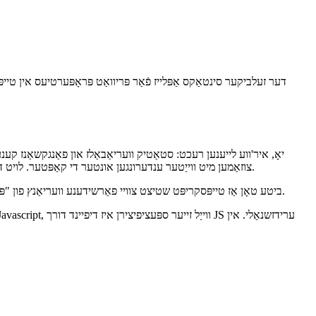
צוזאַמען מיט ווייַטער ענדערונגען אונטער די קאַפּטער. לויט די דאַקיומענטיישאַן פֿאַר ווערסיע 4.3, פּריוואַט קלאַס מיטגלידער זענען איצט טאַקע פּריוואַט אין רונטימע, וואָס ינדיקייץ דעם שטריך איז גאָר מאַטיורד.
ביטע טאָן אַז טייפּסקריפּט שטיצט צוויי פאַרשידענע וועריאַנץ פון "פּריוואַט" פֿאַר קלאסן. די מערסט באַוווסט איז מיט די קיווערד "פּריוואַט", וואָס האלט די אנגעצייכנט פעלדער ניט צוטריטלעך אפילו פֿון דערייווד קלאסן.