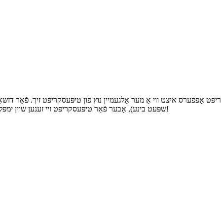
יפּט אָפפערס איצט ווי אַ מער אַלגעמיין נוץ פון טיפּעסקריפּט זיך. פֿאַר דזשאַוו
שפּעט בינע), אָבער פֿאַר טיפּעסקריפּט זיי זענען שוין ימפּלאַמענאַד און שיפּט, וואָס ווייזט די גיכקייט אין וואָס די שפּראַך איז יוואַלווינג!