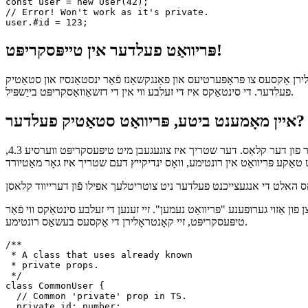
// ... Later in the code ...

const user = new User(42);

// Error! Won't work as it's private.

פּריוואַט פעלדער אין טייפּסקריפּט!
וערסיע 3.8, איר קענען נוצן דעם שטריך צו בעסער קאָנטראָלירן אַקסעס צו פּראָפּערטיעס און פאַנגקשאַנז פֿאַר ינסטאַנסיז און סטאַטיק
פעלדער. די סינטאַקס איז די זעלבע ווי אין די דזשאַוואַסקריפּט בייַשפּיל.
איין מאָמענט ביטע, פּריוואַט סטאַטיק פעלדער?
יאָ, איר'ווע לייענען רעכט: סטאַטיק וועריאַבאַלז און פאַנגקשאַנז קענען אויך זיין פּריוואַט, וואָס מיטל אַז זיי קענען זיין גערופֿן בלויז אין די מיטגלידער פון דער קלאַס. דער שטריך איז צוגעגעבן מיט טיפּעסקריפּט ווערסיע 4.3,
ען". זיי זענען די זעלבע סינטאַקס ווי פֿאַר Javascript, ווייַל זייער ספּעציפיצירן איז דיפיינד דורך JS ערידזשנאַלי. אין
טיפּעסקריפּט, זיי קאָנטראָלירן די אַקסעס בעשאַס רונטימע.
/**

 * A class that uses already known

 * private props.

 */

class CommonUser {
