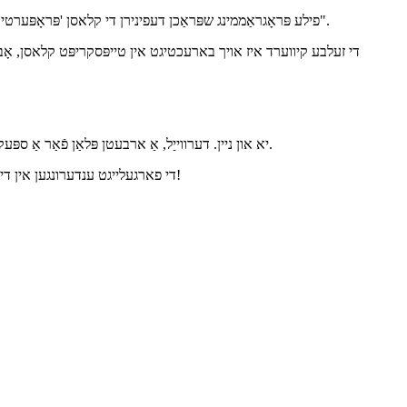
פילע פּראָגראַממינג שפּראַכן דעפינירן די קלאסן 'פּראָפּערטיעס ווי פּריוואַט ווי פעליקייַט. צו מאַכן זיי צוטריטלעך פֿון דעם פאַל, איר יוזשאַוואַלי האָבן צו צייכן די באַטייַטיק פּראָפּערטיעס מיט די קיווערד "עפנטלעך".
די זעלבע קיווערד איז אויך בארעכטיגט אין טייפּסקריפּט קלאסן, אָבער
יא און ניין. דערווייַל, אַ ארבעטן פּלאַן פֿאַר אַ ספּעק וואָס דיפיינז פּריוואַט פּראָפּערטיעס אין דזשאַוואַסקריפּט קלאסן איז אין בינע 3, וואָס ינדיקייץ אַ לעצט דעפֿיניציע איז גלייבלעך, אָבער נישט נאָך זיכער.
די פארגעלייגט ענדערונגען אין די ספּעק זענען טאַקע פּשוט און בלויז מאָדיפיצירן די סינטאַקס. צו פאַרצייכענען אַ פאַרמאָג ווי פּריוואַט, פשוט פּרעפיקס עס מיט אַ היגהטאַג. דאס איז עס!