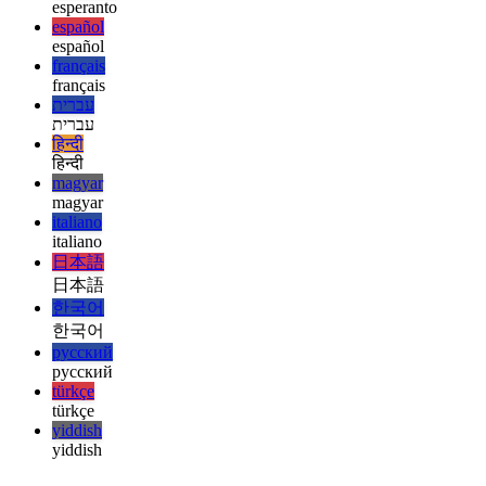
english
esperanto
esperanto
español
español
français
français
עברית
עברית
हिन्दी
हिन्दी
magyar
magyar
italiano
italiano
日本語
日本語
한국어
한국어
русский
русский
türkçe
türkçe
yiddish
yiddish