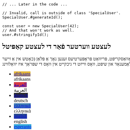
  }

}

// ... Later in the code ...

// Invalid, call is outside of class 'SpecialUser'.

SpecialUser.#generateId();

const user = new SpecialUser(42);

// And that won't work as well.

לעצטע ווערטער פֿאַר די לעצטע קאַפּיטל
אַסקריפּט, פּריוואַט פּראָפּערטיעס זענען נאָך אַ פּלאַן (כאָטש אין אַ זייער
afrikaans
afrikaans
العربية
العربية
deutsch
deutsch
ελληνικά
ελληνικά
english