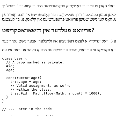
אַקסעס קאָנטראָל אין טייפּסקריפּט קלאסן
 קלאסן זענען עפנטלעך דורך פעליקייַט. דער קאַנסטריינט איז ינכעראַטיד פון
פּריוואַט פעלדער אין דזשאַוואַסקריפּט?
class User {

  // A prop marked as private.

  #id;

  age;

  constructor(age){

    this.age = age;

    // Valid assignment, as we're 

    // within the class.

    this.#id = Math.floor(Math.random() * 1000);

  }

}
