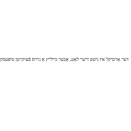
דער אַרטיקל איז נישט זייער לאַנג, אָבער כיילייץ אַ גרויס פֿעיִקייטן טיפּעסקר