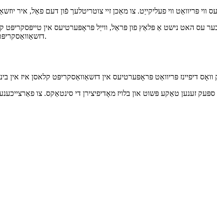
 עס האט נישט אַ פּלאַץ פון פּראַל, ווייַל פּראָפּערטיעס אין טייפּסקריפּט
דזשאַוואַסקריפּט, וואָס קען נישט שטיצן פּריוואַט פּראָפּערטיעס אין קלאסן. נו, ביז לעצטנס.