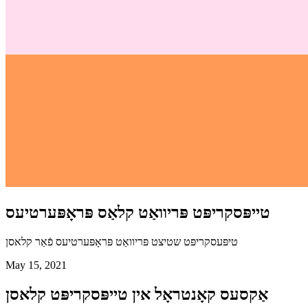
טייפּסקריפּט פּריוואַט קלאַס פּראָפּערטיעס
טיפּעסקריפּט שטיצט פּריוואַט פּראָפּערטיעס פֿאַר קלאסן
May 15, 2021