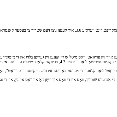
דער זעלביקער סינטאַקס אַפּלייז פֿאַר פּריוואַט פּראָפּערטיעס אין טייפּסקריפּט. זינט ו
די אנדערע שטריך, וואָס איז די וואָס איך ווייַזן דאָ און וואָס איז נייַ, איז די נוצן פון אַזוי גערופענע "פּריוואַט נעמ