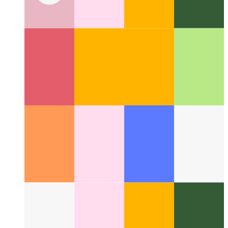
פּריוואַטקייט-ערשטער אַנאַליטיקס
ווי צו רעספּעקט דיין וסערס און
נאָך מאָניטאָר די פאָרשטעלונג