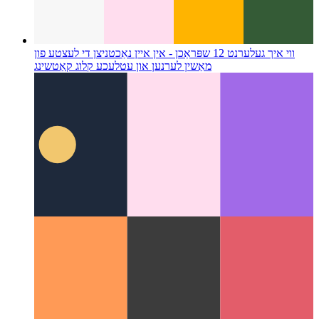
ווי איך געלערנט 12 שפּראַכן - אין איין נאַכט
ניצן די לעצטע פון
מאַשין לערנען און עטלעכע קלוג קאַטשינג