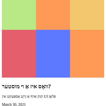
וואָס איז אַ וי מוסטער?