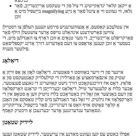
זוכן אויף אַ אינהאַלט בלאַט), זוכן UI האט צו פאָרשלאָגן
אַ טעקסט אַרייַנשרייַב
אַ טעקסטשאַוואַל אָרטכאָולדער אויב קיין אַרייַנשרייַב איז נאָך
בנימצא
אַ ייקאַן קלאר ינדאַקייטינג די ציל פון די טעקסט אַרייַנשרייַב, פֿאַר
בייַשפּיל מיט אַ magnifying גלאז, ווי געזונט ווי אַ צינגל פֿאַר אַ נייַע
זוכן
אין עטלעכע קאַסעס, אַ אָנצוהערעניש פירמע קענען העלפֿן צו ויסטיילן
צווישן פאַרשידענע אינהאַלט טייפּס אָדער צושטעלן הילף פֿאַר
פאַרקריפּלט אַרייַנשרייַב. די מער טנאָים אַ זוכן דאַרף צו האַנדלען מיט, די
בעסער אַ זוכן קענען אַדאַפּט צו דעם פאָדערונג דורך אַדינג יקספּליסאַט
פילטער מעניוז.
דיאַלאָג
איינער פון די זייער באַוווסט וי פּאַטערנז. דיאַלאָגז לאָזן אַן אַפּ ווייַזן אַ
שטיק פון אינפֿאָרמאַציע אָן פאַרלירן די קוילעלדיק קאָנטעקסט פון אַ
פּלאַץ. דאָס איז דורכגעקאָכט דורך נישט קאַווערינג די גאנצע פֿענצטער,
אָבער בלויז אַ קלענערער טייל. דיאַלאָגז יבעררייַסן די קראַנט וואָרקפלאָוו
פון דעם באַניצער און זאָל זיין באַטראַכט בלויז נויטיק ווען אַ סטאָפּ אין די
וואָרקפלאָוו איז גילטיק. זיי זאָל נאָר האַנדלען מיט קליין טאַסקס און האָבן
אַ קלאָר פאָקוס אויף וואָס צו דערגרייכן. פֿאַר בייַשפּיל, צוריקקריגן
ונסאַוועד ענדערונגען אָדער יבערגעבן אַ וויכטיק קאַמף.