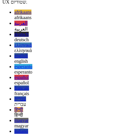
אויב איר אויך נוצן UI פּאַטערנז אויף דיין אַפּ, איר קענען רעדוצירן רייַבונג
צווישן די וואָרקפלאָוו פון די באַניצער און די באַניצער צובינד צו דערגרייכן
דעם אַרבעט. דיזיינינג UI קענען זיין גאַנץ טשאַלאַנדזשינג, אַזוי עס איז פיל
טשאַלאַנדזשינג אויף די פּלייצעס פון דזשייאַנץ דורך לערנען פון יגזיסטינג
UX שטודיום.
afrikaans
afrikaans
العربية
العربية
deutsch
deutsch
ελληνικά
ελληνικά
english
english
esperanto
esperanto
español
español
français
français
עברית
עברית
हिन्दी