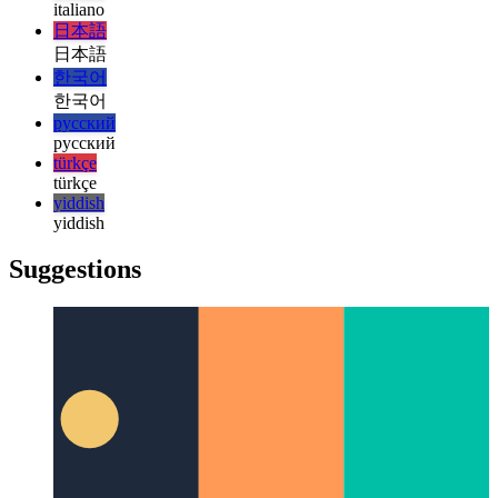
हिन्दी
magyar
magyar
italiano
italiano
日本語
日本語
한국어
한국어
русский
русский
türkçe
türkçe
yiddish
yiddish
Suggestions