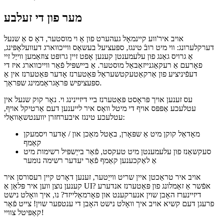
קוק אויף אַ נייַע אַספּעקט אין UI פּלאַן
March 30, 2021
מער פון די זעלבע
אויב איר'ווע קיינמאָל געהערט פון אַ וי מוסטער, דאָ ס אַ שנעל
דערקלערונג: ווי מיט רובֿ טינגז, ספּעציעל בעשאַס ווייכווארג דעוועלאָפּינג,
אַ גרויס גאַנג פון עלעמענטן קענען אָפט זיין גרופּט צוזאַמען ווייַל זיי
פאָרעם אַ רעקאַגנייזאַבאַל מוסטער. אַ ביישפּיל פֿאַר ווייכווארג איז די
דעפֿיניציע פון אַרקאַטעקטשעראַל פּאַטערנז אָדער פּאַטערנז אין אַ
ספּעציפיש פּראָגראַממינג שפּראַך.
עס זענען אויך פּראָסט פּאַטערנז ביי דיזיינינג וי. נאָר קוק שנעל אין
עטלעכע אַפּפּס אויף די מיטל וואָס איר לייענען דעם אַרטיקל אויף,
עטלעכע טינגז איבערחזרן יווענטשאַוואַלי:
מאָדאַל קוקן מיט אַ שפּאָרן, באָטל מאַכן און / אָדער ויסמעקן
קאַמף
סעקשאַנז פון עלעמענטן מיט טעקסט, פֿאַר בייַשפּיל רשימות מיט
אַ לאַקכענען קאַמף פֿאַר יעדער רשימה נומער
אויב איר טראַכטן איין שריט ווייַטער, זענען דאָרט קיין רעסורסן איר