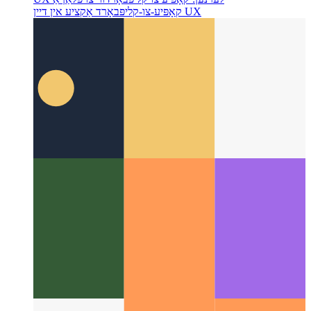
UX לערנען: קאָפּיע צו קליפּבאָרד
ווי צו פּלאַן אַ
קאָפּיע-צו-קליפּבאָרד אַקציע אין דיין UX