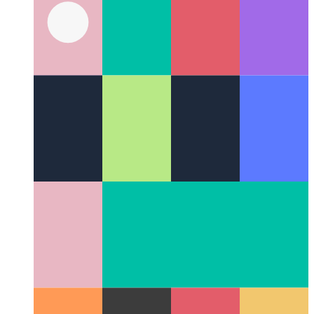
ווי צו נוצן די געבוירן API פון די וועב
וועב ייַנטיילן אַפּי