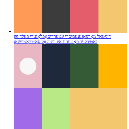
דיגיטאַל מאָרפאָגענעסיס
די ינטערדיסאַפּלאַנערי פעלד פון
נאַטירלעך פּאַטערנז אין דיגיטאַל קאַמפּיאַטיישאַן