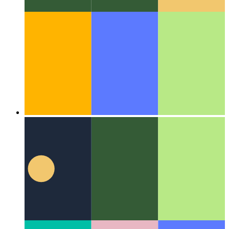
אַלגערידאַמז & דאַטן סטראַקטשערז