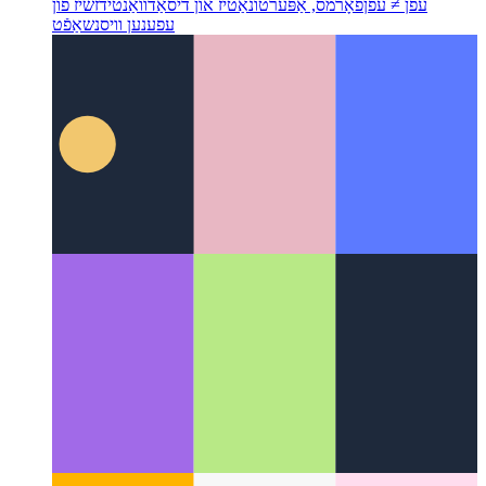
עפן ≠ עפן
פאָרמס, אַפּערטונאַטיז און דיסאַדוואַנטידזשיז פון
עפענען וויסנשאַפֿט