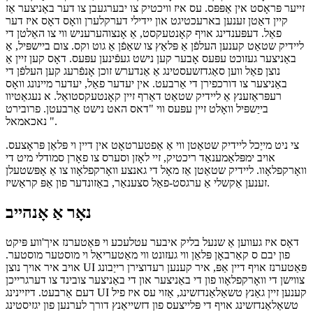
ליידיק שטאַטן
אפילו כאָטש עס קען געזונט מאָדנע אין ערשטער, ליידיק שטאַטן זענען
זייער פּראָסט אין אַפּפּס. עס איז וויכטיק צו יבערגעבן צו דער באַניצער אַז
קיין דאַטן זענען בארעכטיגט און יידילי דערקלערן וואָס דאָס איז דער
פאַל. דעפּענדינג אויף קאָנטעקסט, אַ אָנצוהערעניש ווי צו האַלטן די
ליידיק שטאַט קענען העלפֿן אַ פּלאַץ צו שאַפֿן אַ גוט וקס. צום ביישפּיל, אַ
באַניצער געזוכט עפּעס אָבער קען נישט געפֿינען עפּעס. דאָס קען זיין אַ
נוצן פאַל ווען סאַגדזשעסטינג אַ אַנדערש זוכן אָנפֿרעג קען העלפֿן די
באַניצער צו דורכפירן די אַרבעט. אין יעדער פאַל, יעדער מיינונג וואָס
רעפּראַזענץ אַ ליידיק שטאַט דאַרף זיין קאָנטעקסטואַל. א נעגאַטיוו
בייַשפּיל וואָלט זיין עפּעס ווי "דאס האט נישט אַרבעטן. פרובירט
נאכאמאל ".
צי ניט מייַכל ליידיק שטאַטן ווי אַ אַפטערטאָט אין דיין וי פּלאַן פּראָצעס.
אויב ימפּלאַמענאַד ריכטיק, זיי לאָזן וסערס צו פאָרן סמודלי מיט די
וואָרקפלאָוו. ליידיק שטאַטן אַז מאָל די גאנצע וואָרקפלאָוו צו אַ אָפּשטעלן
זענען אַקשלי אַ ערגסט-פאַל סצענאַר, באַזונדער פון אַפּ קראַשיז.
נאָר אַ אָנהייב
דאָס איז געווען אַ שנעל בליק איבער עטלעכע וי פּאַטערנז איך'ווע פּיקט
פון יבם ס קאַרבאָן פּלאַן ווי געזונט ווי מאַטעריאַל וי מוסטער מוסטער.