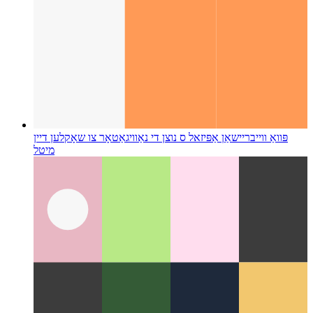
פּוואַ ווייבריישאַן אַפּי
זאל ס נוצן די נאַוויגאַטאָר צו שאָקלען דיין
מיטל