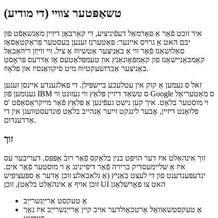
קענען נוצן ווען איר פּלאַן אַ UI? אפֿשר אַ זאַמלונג פון פּאַטערנז אנדערע
דיזיינערז האָבן שוין אנערקענט און פאָרמאַלייזד? נו, איך וואָלט נישט
פרעגן דעם קשיא אויב איך וואָלט נישט האָבן די ענטפער שוין! צייט פֿאַר
קאַפּיטל צוויי!
טשאַפּטער צוויי (די מודיע)
איר זוכט פֿאַר אַ פאָרמאַל דעפֿיניציע, די קאַרבאָן דיזיין מאַנשאַפֿט פון
יבם האט אַ גרויס איינער: פּאַטערנז זענען בעסטער פּראַקטאַסאַז
סאַלושאַנז פֿאַר ווי אַ באַניצער אַטשיווז אַ ציל. זיי ווייַזן ריוזאַבאַל
קאַמבאַניישאַנז פון קאַמפּאָונאַנץ און טעמפּלאַטעס אַז אַדרעס פּראָסט
באַניצער אַבדזשעקטיווז מיט סיקוואַנסיז און פלאָוז.
זאל ס נעמען אַ קוק אין עטלעכע ביישפילן. די פאלגענדע איינסן זענען
גענומען פֿון IBM ס טשאַד דיזיין פּלאַץ ווי געזונט ווי Google ס מאַטעריאַל
וי מוסטער בלאַט. איך קען נישט געפֿינען אַ פּלאַץ פֿאַר מייקראָסאָפֿט 'ס
פלואַנט דיזיין, אָבער לינגקט זייער אָנהייב בלאַט פונדעסטוועגן אין די
אַדדענדום.
זוך
זוך אינהאַלט איז דער הויפּט בנין בלאַקס פֿאַר רובֿ אַפּפּס, דעריבער עס
איז אַ שליימעסדיק ברירה פֿאַר דיפיינינג אַ וי מוסטער פֿאַר אים.
ינדעפּענדענט פון די לעצט באַניץ (אַ גלאבאלע זוכן אָדער אַ ספּעציפיש