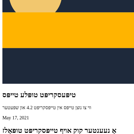
טיפּעסקריפּט טופּלע טייפּס
ווי צו נוצן טייפּס אין טייפּסקריפּט 4.2 און שפּעטער
May 17, 2021