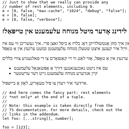
// we can still cleanly handle it with TS. Nice!

let input: [number, boolean, ...string[]];

// Just to show that we really can provide any

// number of rest elements, including 0.

e = [0, false, "max-cache", "1024", "debug", "false"];

e = [0, false];

לידינג אָדער מיטל מנוחה עלעמענט אין טייפּאַלז
ופּאַלז, איר קענען מאַכן אפילו מער סאַפיסטאַקייטיד ימפּלאַמענטיישאַנז זינט טייפּסקריפּט 4.2 איז באפרייט. און איך מוזן אַנטשולדיקן דאָ: בלויז אַ ביסל זאצן פרי, איך געשריבן ווי עס איז
עץ אין אַ טאָפּל, אַזוי לאַנג ווי זיי קאַנפאָרם צו די פאלגענדע צוויי כּללים
עס איז נישט נאכגעגאנגען דורך אַ אַפּשאַנאַל עלעמענט
קיין אנדערע מנוחה עלעמענט גייט דער ערשטער
איידער איר רעדן צו פיל טעאָריע, לאָזן אַ ביישפּיל.
// And here comes the fancy part: rest elements

// *not only* at the end of a tuple.

// 

// Note: this example is taken directly from the

// TS documentation. For more details, check out the

// links in the addendum.
