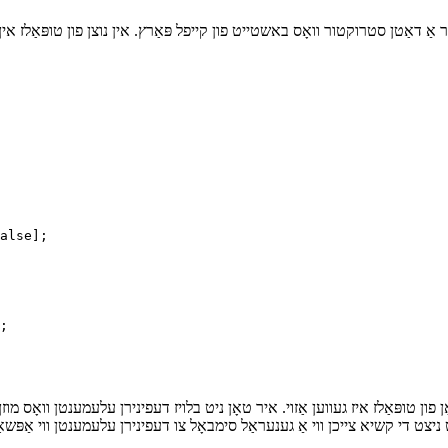
אַ דאַטן סטרוקטור וואָס באשטייט פון קייפל פּאַרץ. אין נוצן פון טופּאַלז אין פ
alse];
