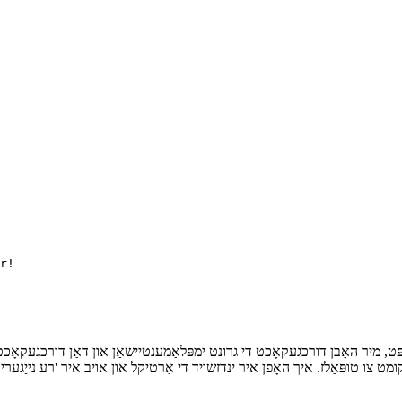
r!

קריפּט, מיר האָבן דורכגעקאָכט די גרונט ימפּלאַמענטיישאַן און דאַן דורכגעקאָכט