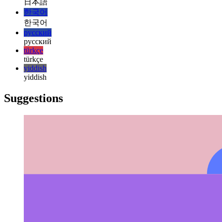
italiano
日本語
日本語
한국어
한국어
русский
русский
türkçe
türkçe
yiddish
yiddish
Suggestions