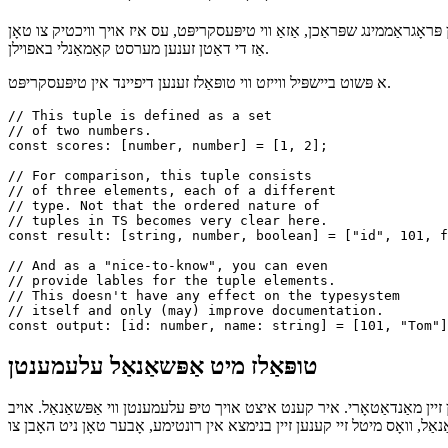
אַ נעענטער קוק אויף טייפּסקריפּט טופּאַלז
ּראָגראַממינג שפּראַכן, אַזאַ ווי טיפּעסקריפּט, עס איז אויך וויכטיק צו טאָן
אַז די דאַטן זענען מערסט קאַמאַנלי באפוילן.
א פּשוט ביישפּיל ווייזט ווי טופּאַלז זענען דיפיינד אין טיפּעסקריפּט.
// This tuple is defined as a set

// of two numbers.

const scores: [number, number] = [1, 2];

// For comparison, this tuple consists

// of three elements, each of a different

// type. Not that the ordered nature of

// tuples in TS becomes very clear here.

const result: [string, number, boolean] = ["id", 101, f
// And as a "nice-to-know", you can even

// provide lables for the tuple elements.

// This doesn't have any effect on the typesystem

// itself and only (may) improve documentation.

טופּאַלז מיט אַפּשאַנאַל עלעמענטן