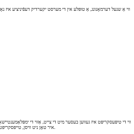
ווי אַ שנעל דערמאָנונג, אַ טופּלע אין די מערסט יקערדיק דעפֿיניציע איז נאָר 