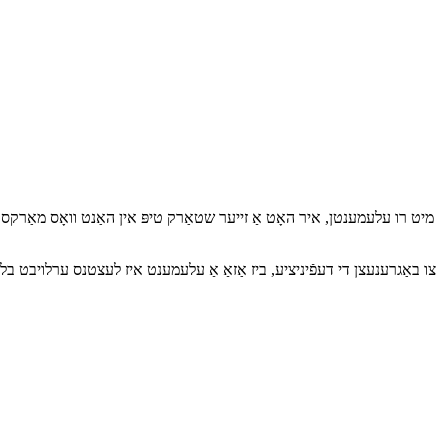
ווי די טיפּעסקריפּט איז געווען בעסער מיט די צייט, אַזוי די ימפּלאַמענטיישאַן
איר טאָן ניט וויסן, טייפּסקריפּט ניצט די קשיא צייכן ווי אַ גענעראַל סימבאָל צו דעפינירן עלעמענטן ווי אַפּשאַנאַל, וואָס מיטל זיי קענען זיין בנימצא אין רונטימע, אָבער טאָן ניט האָבן צו.
מיט רו עלעמענטן, איר האָט אַ זייער שטאַרק טיפּ אין האַנט וואָס מאַרקס אַלע
צו באַגרענעצן די דעפֿיניציע, ביז אַזאַ אַ עלעמענט איז לעצטנס ערלויבט בלויז