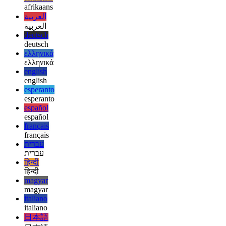
afrikaans
afrikaans
العربية
العربية
deutsch
deutsch
ελληνικά
ελληνικά
english
english
esperanto
esperanto
español
español
français
français
עברית
עברית
हिन्दी
हिन्दी
magyar
magyar
italiano