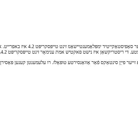
אויב איר נוצן די מנוחה עלעמענט פֿאַר ט
יער פייַן סינטאַקס פֿאַר אַוואַנסירטע טופּאַלז. רו עלעמענטן קענען פּאַסירן ערג