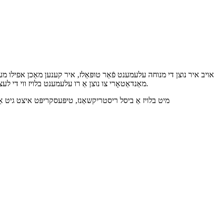
מאַנדאַטאָרי צו נוצן אַ רו עלעמענט בלויז ווי די לעצטע. די ריסטריקשאַן איז נישט פאקטיש אמת ענימאָר זינט טייפּסקריפּט 4.2, ווייַל איר קענען איצט שטעלן מנוחה עלעמענטן כּמעט ערגעץ אין אַ טאָפּל.
מיט בלויז אַ ביסל ריסטריקשאַנז, טיפּעסקריפּט איצט גיט אַ זי