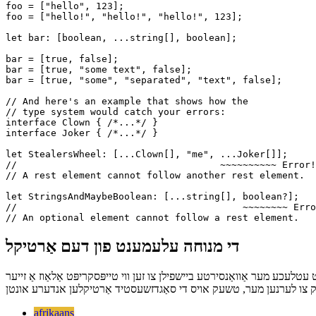
let foo: [...string[], number];

foo = [123];

foo = ["hello", 123];

foo = ["hello!", "hello!", "hello!", 123];

let bar: [boolean, ...string[], boolean];

bar = [true, false];

bar = [true, "some text", false];

bar = [true, "some", "separated", "text", false];

// And here's an example that shows how the

// type system would catch your errors:

interface Clown { /*...*/ }

interface Joker { /*...*/ }

let StealersWheel: [...Clown[], "me", ...Joker[]];

//                                    ~~~~~~~~~~ Error!

// A rest element cannot follow another rest element.

let StringsAndMaybeBoolean: [...string[], boolean?];

//                                        ~~~~~~~~ Erro
די מנוחה עלעמענט פון דעם אַרטיקל
 עטלעכע מער אַוואַנסירטע ביישפילן צו זען ווי טייפּסקריפּט אַלאַוז אַ זייער