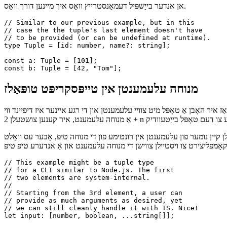
ן זיין מאַנדאַטאָרי. איר קענט איצט אויך טיפּ עלעמענטן ווי אַפּשאַנאַל. אויב
אן אנדער בייַשפּיל דעמאַנסטרייץ וואָס איך מיינען דורך וואָס.
// Similar to our previous example, but in this

// case the the tuple's last element doesn't have

// to be provided (or can be undefined at runtime).

type Tuple = [id: number, name?: string];

const a: Tuple = [101];

מנוחה עלעמענטן אין טייפּסקריפּט טופּאַלז
ז איר האָבן אַ טאָפּל מיט צוויי עלעמענטן און די רגע איינער איז דיפיינד ווי
עלן קיין נומער פון עלעמענטן אין רונטימע פון די מנוחה טיפּ, אָבער עס וואָלט
// This example might be a tuple type

// for a CLI similar to Node.js. The first

// two elements are system-internal.

//

// Starting from the 3rd element, a user can

// provide as much arguments as desired, yet
