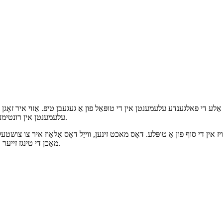
 פון טופּאַלז איז געווען אַזוי. איר טאָן ניט בלויז דעפינירן עלעמענטן וואָס מוז
 די פאלגענדע עלעמענטן אין די טופּאַל פון אַ געגעבן טיפּ. אַזוי איר זאָגן אַ
אַ מנוחה עלעמענט, איר קענען צושטעלן 2 + n עלעמענטן אין רונטימע צו דעם טאָפּל בייַטעוודיק.
 אין די סוף פון אַ טופּלע. דאָס מאכט זינען, ווייַל דאָס אַלאַוז איר צו צושט
מאַכן די טינגז זייער קאָמפּליצירט צו ויסטיילן צווישן די מנוחה עלעמענט און אַ אנדערע טיפּ טיפּ.