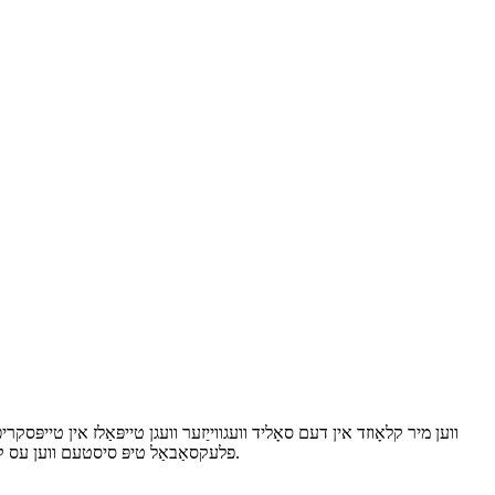
ווען מיר קלאָוזד אין דעם סאָליד וועגווייַזער וועגן טייפּאַלז אין טייפּס