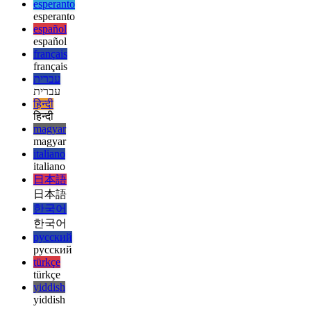
ελληνικά
english
english
esperanto
esperanto
español
español
français
français
עברית
עברית
हिन्दी
हिन्दी
magyar
magyar
italiano
italiano
日本語
日本語
한국어
한국어
русский
русский
türkçe