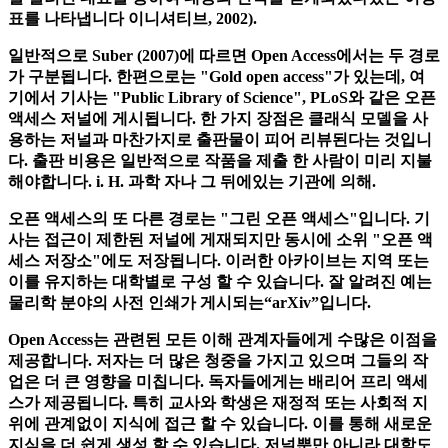
스 이니셔티브"의 선언은 운동의 중심적인 입장을 정리하고
이를 통해 오픈 액세스 (부다페스트 오픈 액세스 이니셔티브
잘 알려진 대표를 통하여 대중의 인식을 얻게되었다있는 이정
표를 나타냅니다 이니셔티브, 2002).
일반적으로 Suber (2007)에 따르면 Open Access에서는 두 경로
가 구분됩니다. 한편으로는 "Gold open access"가 있는데, 여
기에서 기사는 "Public Library of Science", PLoS와 같은 오픈
액세스 저널에 게시됩니다. 한 가지 장점은 클래식 모델을 사
용하는 저널과 마찬가지로 출판물이 피어 리뷰된다는 것입니
다. 출판 비용은 일반적으로 작품을 제출 한 사람이 미리 지불
해야합니다. i. H. 과학 자나 그 뒤에있는 기관에 의해.
오픈 액세스의 또 다른 경로는 "그린 오픈 액세스"입니다. 기
사는 접근이 제한된 저널에 게재되지만 동시에 소위 "오픈 액
세스 저장소"에도 저장됩니다. 이러한 아카이브는 지역 또는
이를 유지하는 대학별로 구성 할 수 있습니다. 잘 알려진 예는
물리학 분야의 사전 인쇄가 게시되는“arXiv”입니다.
Open Access는 관련된 모든 이해 관계자들에게 수많은 이점을
제공합니다. 저자는 더 많은 청중을 가지고 있으며 그들의 작
업은 더 큰 영향을 미칩니다. 독자들에게는 배리어 프리 액세