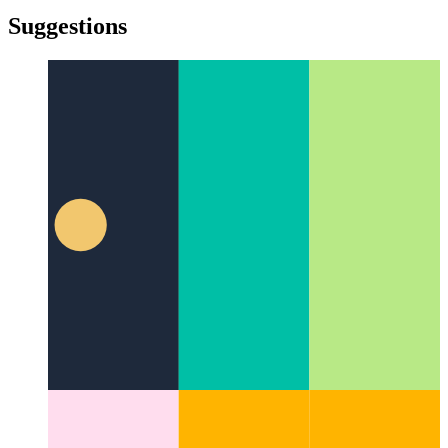
türkçe
yiddish
yiddish
Suggestions