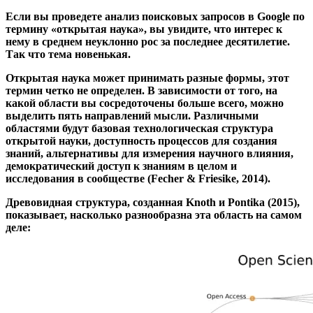
могут обеспечить «вторую научную революцию».
1. Многообразие открытой науки
Если вы проведете анализ поисковых запросов в Google по
термину «открытая наука», вы увидите, что интерес к
нему в среднем неуклонно рос за последнее десятилетие.
Так что тема новенькая.
Открытая наука может принимать разные формы, этот
термин четко не определен. В зависимости от того, на
какой области вы сосредоточены больше всего, можно
выделить пять направлений мысли. Различными
областями будут базовая технологическая структура
открытой науки, доступность процессов для создания
знаний, альтернативы для измерения научного влияния,
демократический доступ к знаниям в целом и
исследования в сообществе (Fecher & Friesike, 2014).
Древовидная структура, созданная Knoth и Pontika (2015),
показывает, насколько разнообразна эта область на самом
деле:
Image 8f7aa20cb486