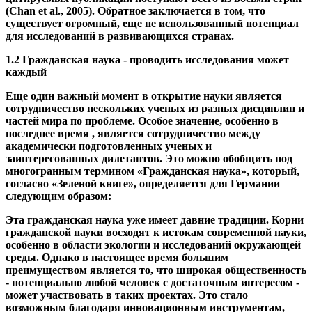
преимуществом является то, что широкая общественность
- потенциально любой человек с достаточным интересом -
может участвовать в таких проектах. Это стало
возможным благодаря инновационным инструментам,
которые значительно упрощают обмен информацией.
Прежде всего, здесь следует упомянуть Интернет, но
мобильное оборудование (например, смартфоны - мощные
и универсальные компьютеры) и простое в использовании
программное обеспечение также играют здесь важную
роль. Некоторые научные проекты были бы невозможны
без огромного количества бесплатных работ, которые
предоставляют гражданские ученые (Silvertown, 2009).
Это можно хорошо проиллюстрировать на примере
проекта «Earthwatch». Общественная организация
«Институт Earthwatch» изучает сохранение природы в
тропических лесах. Однако для полевых исследований,
связанных с этим, требуется большое количество
добровольцев. Citizen Science позволила исследователям
получить около 13 000 часов работы для вовлеченных
людей за счет 2 300 часов обучения 328 добровольцев, что
более чем в пять раз превышает затраченное время
(Brightsmith et al., 2008).
Кроме того, есть еще несколько преимуществ. В общем,