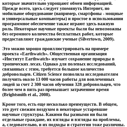
это дует свежим воздухом в некоторые устаревшие
научные структуры. Какими бы разными ни были
отдельные граждане, их взгляды и взгляды на проблемы,
а, следовательно, и их подходы и стратегии тоже различны.
Это также стимулирует дискуссии, когда участники
приходят из разных сфер жизни. Сами «граждане» также
получают выгоду от участия, с одной стороны, через
прямое участие, которое удовлетворяет внутренние
потребности. С другой стороны, еще и тем, что граждане
таким образом затрагивают свои конкретные проблемы,
затрагивающие их лиц, принимающих решения, т.е. Б. из
политики, может подать заявку (Bonn et al., 2017).
Политика, наука и общество не должны быть отдельными,
отдельными областями; скорее, поскольку они
сталкиваются с общими проблемами, они также должны
работать вместе для решения проблем.
2. Открытие с проблемами
Открытие науки также означает, что некоторые
устоявшиеся системы и устоявшиеся модели поведения
необходимо адаптировать и, возможно, даже заменить.
Такое изменение, естественно, также сопряжено с
некоторыми проблемами. Сопротивления следует ожидать