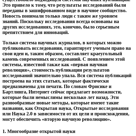
Open Science.
Фризике и Бартлинг (2014) утверждают, что до 17 века не
существовало подходящей системы научных публикаций.
Это привело к тому, что результаты исследований были
переданы в зашифрованном виде в научное сообщество.
Новость понимали только люди с таким же уровнем
знаний. Поскольку исследования всегда основаны на
других исследованиях, это, конечно, было серьезным
препятствием для инноваций.
Только система научных журналов, в которых можно
публиковать исследования, гарантирует ученым право на
свои идеи и, таким образом, составляет краеугольный
камень современных исследований. С появлением этой
системы, известной также как «первая научная
революция», стоимость публикации результатов
исследований значительно упала. Вся система публикаций
построена на этих статьях, которые фактически
предназначены для печати. По словам Фрисике и
Бартлинга, Интернет сейчас предлагает возможности,
которые были немыслимы несколько лет назад. Эти
разнообразные новые методы, которые имеют такие
названия, как Открытая наука, Открытые исследования
или Наука 2.0 в зависимости от их цели и происхождения,