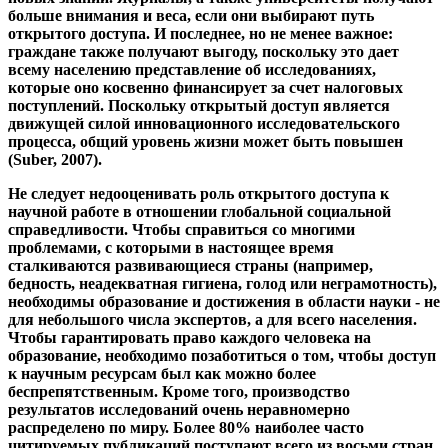
к научным ресурсам был как можно более
беспрепятственным. Кроме того, производство
результатов исследований очень неравномерно
распределено по миру. Более 80% наиболее часто
цитируемых публикаций поступают всего из восьми стран
(Chan et al., 2005). Обратное заключается в том, что
существует огромный, еще не использованный потенциал
для исследований в развивающихся странах.
1.2 Гражданская наука - проводить исследования может
каждый
Еще один важный момент в открытие науки является
сотрудничество нескольких ученых из разных дисциплин и
частей мира по проблеме. Особое значение, особенно в
последнее время , является сотрудничество между
академически подготовленных ученых и
заинтересованных дилетантов. Это можно обобщить под
многогранным термином «Гражданская наука», который,
согласно «Зеленой книге», определяется для Германии
следующим образом:
Эта гражданская наука уже имеет давние традиции. Корни
гражданской науки восходят к истокам современной науки,
особенно в области экологии и исследований окружающей
среды. Однако в настоящее время большим