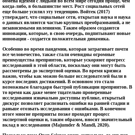
итоге многие препринты позже проходят процесс
экспертной оценки и, таким образом, вносят значительный
вклад в исследования (Majumder & Mandl, 2020).
Поскольку тема Open Science очень актуальна, до сих пор
ведутся споры о различных преимуществах и недостатках.
Но наибольший риск, по мнению Шоу (2017), может быть,
если мы не будем использовать эти мощные инструменты
в наших интересах.
afrikaans
afrikaans
العربية
العربية
deutsch
deutsch
ελληνικά
ελληνικά
english
english
esperanto
esperanto
español
español
français