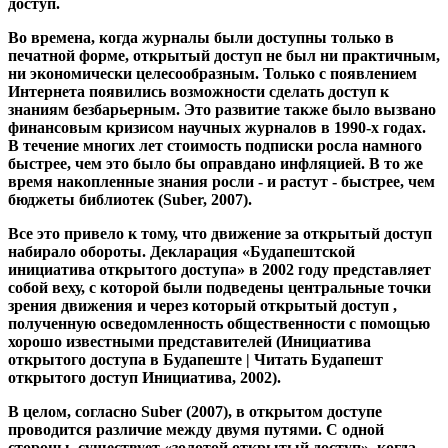
открытого доступ Инициатива, 2002).
В целом, согласно Suber (2007), в открытом доступе
проводится различие между двумя путями. С одной
стороны, существует «золотой открытый доступ», когда
статьи публикуются в журналах с открытым доступом,
например, в «Публичной научной библиотеке», PLoS. Одно
из преимуществ состоит в том, что публикации - как и в
журналах с классической моделью - рецензируются.
Стоимость публикации обычно должна быть оплачена
заранее лицом, представившим работу, т.е. ЧАС. ученым
или учреждением, стоящим за ним.
Другой путь открытого доступа - это «зеленый открытый
доступ». Статьи публикуются в журналах с ограниченным
доступом, но при этом также хранятся в так называемых
«репозиториях открытого доступа». Эти архивы могут
быть организованы по регионам или по университетам, в
которых они хранятся. Хорошо известным примером
может быть «arXiv», где публикуются препринты из
области физики.
Открытый доступ дает множество преимуществ для всех
заинтересованных сторон. У авторов большая аудитория,
их работа имеет большее влияние. Читателям