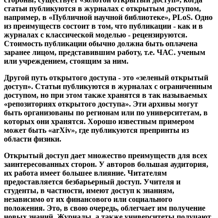
предоставляется безбарьерный доступ. Учителя и
студенты, в частности, имеют доступ к знаниям,
независимо от их финансового или социального
положения. Это, в свою очередь, облегчает им получение
новых знаний. Журналы, а также университеты получают
больше внимания и веса, если они выбирают путь
открытого доступа. И последнее, но не менее важное:
граждане также получают выгоду, поскольку это дает
всему населению представление об исследованиях,
которые оно косвенно финансирует за счет налоговых
поступлений. Поскольку открытый доступ является
движущей силой инновационного исследовательского
процесса, общий уровень жизни может быть повышен
(Suber, 2007).
Не следует недооценивать роль открытого доступа к
научной работе в отношении глобальной социальной
справедливости. Чтобы справиться со многими
проблемами, с которыми в настоящее время
сталкиваются развивающиеся страны (например,
бедность, неадекватная гигиена, голод или неграмотность),
необходимы образование и достижения в области науки - не
для небольшого числа экспертов, а для всего населения.
Чтобы гарантировать право каждого человека на
образование, необходимо позаботиться о том, чтобы доступ