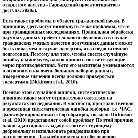
фальсифицированный отбор образцов, согласно Dickinson
et al. (2010) представляет собой проблему. По этой причине
важно адаптировать задачу к соответствующему
добровольцу и использовать рандомизацию при
распределении. Дальнейшие меры по обеспечению
качества данных будут заключаться в рассмотрении
только тех, которые поступают от гражданских ученых,
которые были задействованы более года, регулярно
участвовали в проектах и предоставляли безошибочные
результаты.
Существуют также руководящие принципы и руководства
для проектов Citizen Science в их поддержку, например. B.
что из «Системы наблюдения за окружающей средой
Соединенного Королевства» (см. Pocock et al. (2014)). Это
руководство сопровождает ученых, которые хотят создать
проект Citizen Science на отдельных этапах. Он также
предоставляет некоторые тематические исследования и
помогает понять, является ли Citizen Science лучшим
подходом к конкретной проблеме. Наконец, он также
обеспечивает связи с сетями гражданской науки, которые
предназначены для облегчения обмена между
исследователями.
3. Открытость в будущее