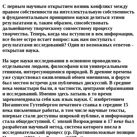
Формы, возможности и недостатки открытой
науки
С первым научным открытием возник конфликт между
правом собственности на интеллектуальную собственность
и фундаментальным принципом науки делиться этими
результатами и, таким образом, способствовать
дальнейшему творческому совместному процессу
творчества. Теперь, когда мы вступили в век информации,
все более остро встает вопрос: как нам поступать с
результатами исследований? Один из возможных ответов -
открытая наука.
На заре науки исследования в основном проводились
отдельными людьми, философами или универсальными
гениями, интересующимися природой. В древние времена
уже существовал оживленный обмен мнениями, и форум
был местом встречи для публичных дискуссий. В средние
века монастыри были, в частности, центрами образования
и исследований. Именно здесь латынь в то время
зарекомендовала себя как язык науки. С изобретением
Иоганнесом Гутенбергом печатного станка в середине 15
века письменные работы, в том числе научные тексты,
впервые стали доступны широкой публике, и информация