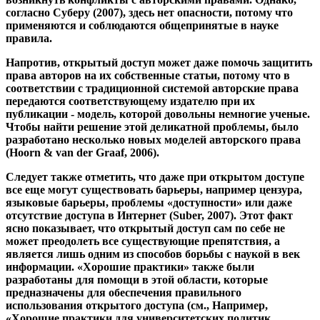
информации. «Хорошие практики» также были
разработаны для помощи в этой области, которые
предназначены для обеспечения правильного
использования открытого доступа (см., Например,
«Хорошие практики для университетских политик
открытого доступа - Гарвардский проект открытого
доступа, 2020»).
Есть также проблемы в области гражданской науки. В
принципе, здесь могут возникнуть те же проблемы, что и
при традиционных исследованиях. Правильная обработка
научных данных требует сложного обучения, и в случае
гражданских ученых качество полученных данных может
быть ниже, чем в случае экспертов, из-за недостаточной
подготовки. Поэтому для того, чтобы свести случайную
ошибку к минимуму, важно принять соответствующие
меры противодействия. Хотя его масштабы уменьшаются
в основном из-за очень больших наборов данных,
измеренные значения всегда должны проверяться
экспертами (Dickinson et al., 2010).
Помимо этой случайной ошибки, систематические
влияния также могут отрицательно сказаться на
результатах исследования. В частности, пространственная
и временная систематическая ошибка выборки, т.е. ЧАС.