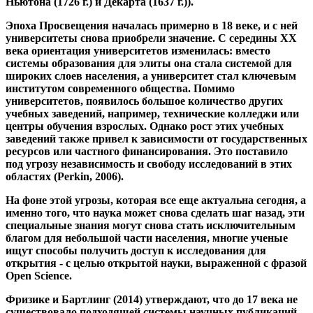
стала общедоступной. С эпохой Возрождения в 17 веке был
разработан научный метод, система которого ввела в
исследовательский процесс (ср. Противоположные позиции
Ньютона (1726 г.) и Декарта (1637 г.)).
Эпоха Просвещения началась примерно в 18 веке, и с ней
университеты снова приобрели значение. С середины ХХ
века ориентация университетов изменилась: вместо
системы образования для элиты она стала системой для
широких слоев населения, а университет стал ключевым
институтом современного общества. Помимо
университетов, появилось большое количество других
учебных заведений, например, технические колледжи или
центры обучения взрослых. Однако рост этих учебных
заведений также привел к зависимости от государственных
ресурсов или частного финансирования. Это поставило
под угрозу независимость и свободу исследований в этих
областях (Perkin, 2006).
На фоне этой угрозы, которая все еще актуальна сегодня, а
именно того, что наука может снова сделать шаг назад, эти
специальные знания могут снова стать исключительным
благом для небольшой части населения, многие ученые
ищут способы получить доступ к исследования для
открытия - с целью открытой науки, выраженной с фразой