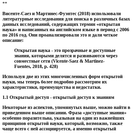
приведенном выше описании. Фраза «доступные знания»
особенно поразительна, указывая на один из важнейших
принципов открытой науки, который, возможно, также
чаще всего с ней ассоциируется, а именно открытый
доступ.
Во времена, когда журналы были доступны только в
печатной форме, открытый доступ не был ни практичным,
ни экономически целесообразным. Только с появлением
Интернета появились возможности сделать доступ к
знаниям безбарьерным. Это развитие также было вызвано
финансовым кризисом научных журналов в 1990-х годах.
В течение многих лет стоимость подписки росла намного
быстрее, чем это было бы оправдано инфляцией. В то же
время накопленные знания росли - и растут - быстрее, чем
бюджеты библиотек (Suber, 2007).
Все это привело к тому, что движение за открытый доступ
набирало обороты. Декларация «Будапештской
инициатива открытого доступа» в 2002 году представляет
собой веху, с которой были подведены центральные точки
зрения движения и через который открытый доступ ,
полученную осведомленность общественности с помощью
хорошо известными представителей (Инициатива
открытого доступа в Будапеште | Читать Будапешт