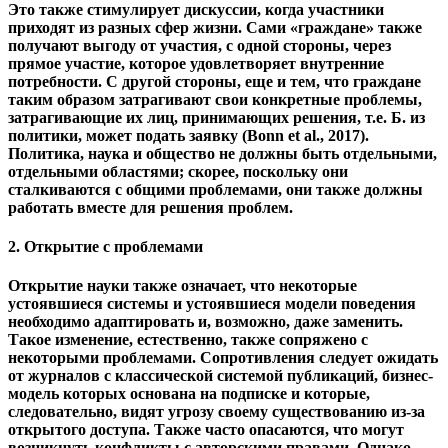
от журналов с классической системой публикаций, бизнес-
модель которых основана на подписке и которые,
следовательно, видят угрозу своему существованию из-за
открытого доступа. Также часто опасаются, что могут
возникнуть конфликты с авторскими правами. Однако,
согласно Суберу (2007), здесь нет опасности, потому что
применяются и соблюдаются общепринятые в науке
правила.
Напротив, открытый доступ может даже помочь защитить
права авторов на их собственные статьи, потому что в
соответствии с традиционной системой авторские права
передаются соответствующему издателю при их
публикации - модель, которой довольны немногие ученые.
Чтобы найти решение этой деликатной проблемы, было
разработано несколько новых моделей авторского права
(Hoorn & van der Graaf, 2006).
Следует также отметить, что даже при открытом доступе
все еще могут существовать барьеры, например цензура,
языковые барьеры, проблемы «доступности» или даже
отсутствие доступа в Интернет (Suber, 2007). Этот факт
ясно показывает, что открытый доступ сам по себе не
может преодолеть все существующие препятствия, а
является лишь одним из способов борьбы с наукой в век