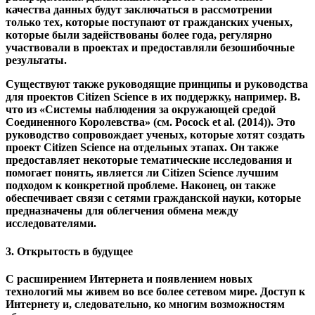
С расширением Интернета и появлением новых
технологий мы живем во все более сетевом мире. Доступ к
Интернету и, следовательно, ко многим возможностям
обмена идеями с людьми во всем мире сегодня проще, чем
когда-либо, в большинстве мест. Рост социальных сетей
еще больше усилил эту тенденцию. Войтек (2017)
утверждает, что социальные сети, открытая наука и наука
о данных являются частью крупных преобразований, а не
независимыми явлениями. Таким образом создаются
инновации, которые, в свою очередь, подпитывают новые
инновации - создается положительная динамика.
Особенно во время пандемии, которая затрагивает почти
все человечество, также стали очевидны огромные
преимущества препринтов, которые ускоряют прогресс
исследований в этой области, поскольку они могут быть
рассмотрены до экспертной оценки. Во время кризиса
важно, чтобы как можно больше исследователей были в
курсе последних достижений. В основном это стало
возможным благодаря быстрой публикации препринтов. В
то время как даже менее тщательно проверенные
исследования изначально доступны публике, открытый
дискурс позволяет распознать ошибки на ранней стадии и
раньше отозвать исследования с ошибками. В конечном