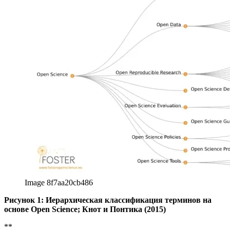
Рисунок 1: Иерархическая классификация терминов на
основе Open Science; Кнот и Понтика (2015)
**
**
Висенте-Саез и Мартинес-Фуэнтес (2018) использовали
литературные исследования для поиска в различных базах
данных исследований, содержащих термин «открытая
наука» и написанных на английском языке в период с 2006
по 2016 год. Они проанализировали это и дали четкое
описание:
Открытая наука - это прозрачные и доступные
знания, которыми делятся и развиваются через
совместные сети (Vicente-Saez & Martinez-
Fuentes, 2018, p. 428)
Используя две из этих многочисленных форм открытой
науки, мы теперь более подробно рассмотрим их
характеристики, преимущества и недостатки.
1.1 Открытый доступ - открытый доступ к знаниям
Некоторые из аспектов, упомянутых выше, можно найти в