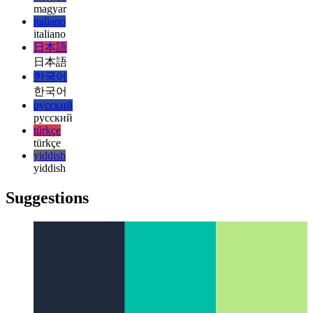
עברית
हिन्दी
हिन्दी
magyar
magyar
italiano
italiano
日本語
日本語
한국어
한국어
русский
русский
türkçe
türkçe
yiddish
yiddish
Suggestions