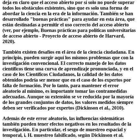
abierto puede que todavía existan barreras, por ejemplo,
censura, barreras del idioma, problemas de "accesibilidad" o
incluso la falta de acceso a Internet (Suber, 2007). Este hecho
deja en claro que el acceso abierto por sí solo no puede superar
todos los obstáculos existentes, sino que es solo una forma de
abordar la ciencia en la era de la información. También se han
desarrollado "buenas prácticas" para ayudar en esta área, que
están destinadas a permitir el uso correcto del acceso abierto
(ver, por ejemplo, Buenas prácticas para políticas universitarias
de acceso abierto - Proyecto de acceso abierto de Harvard,
2020).
También existen desafíos en el área de la ciencia ciudadana. En
principio, pueden surgir aquí los mismos problemas que con la
investigación convencional. El correcto manejo de los datos
científicos tiene una curva de aprendizaje pronunciada, y en el
caso de los Científicos Ciudadanos, la calidad de los datos
obtenidos podría ser menor que en el caso de los expertos por
falta de formación. Por lo tanto, para mantener el error
aleatorio al mínimo, es importante tomar las contramedidas
adecuadas. Aunque su extensión se ve reducida por la mayoría
de los grandes conjuntos de datos, los valores medidos siempre
deben ser verificados por expertos (Dickinson et al., 2010).
Además de este error aleatorio, las influencias sistemáticas