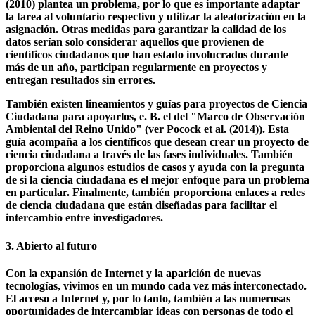
también pueden tener efectos negativos en los resultados de la
investigación. En particular, el sesgo de muestreo espacial y
temporal, i. H. muestreo falsificado, según Dickinson et al.
(2010) plantea un problema, por lo que es importante adaptar
la tarea al voluntario respectivo y utilizar la aleatorización en la
asignación. Otras medidas para garantizar la calidad de los
datos serían solo considerar aquellos que provienen de
científicos ciudadanos que han estado involucrados durante
más de un año, participan regularmente en proyectos y
entregan resultados sin errores.
También existen lineamientos y guías para proyectos de Ciencia
Ciudadana para apoyarlos, e. B. el del "Marco de Observación
Ambiental del Reino Unido" (ver Pocock et al. (2014)). Esta
guía acompaña a los científicos que desean crear un proyecto de
ciencia ciudadana a través de las fases individuales. También
proporciona algunos estudios de casos y ayuda con la pregunta
de si la ciencia ciudadana es el mejor enfoque para un problema
en particular. Finalmente, también proporciona enlaces a redes
de ciencia ciudadana que están diseñadas para facilitar el
intercambio entre investigadores.
3. Abierto al futuro