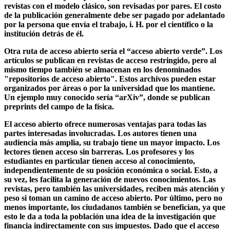
dos caminos en Open Access. Por un lado está el “acceso abierto
de oro”, donde los artículos se publican en revistas de acceso
abierto, por ejemplo en la “Biblioteca Pública de Ciencias”,
PLoS. Una ventaja es que las publicaciones, como en las
revistas con el modelo clásico, son revisadas por pares. El costo
de la publicación generalmente debe ser pagado por adelantado
por la persona que envía el trabajo, i. H. por el científico o la
institución detrás de él.
Otra ruta de acceso abierto sería el “acceso abierto verde”. Los
artículos se publican en revistas de acceso restringido, pero al
mismo tiempo también se almacenan en los denominados
"repositorios de acceso abierto". Estos archivos pueden estar
organizados por áreas o por la universidad que los mantiene.
Un ejemplo muy conocido sería “arXiv”, donde se publican
preprints del campo de la física.
El acceso abierto ofrece numerosas ventajas para todas las
partes interesadas involucradas. Los autores tienen una
audiencia más amplia, su trabajo tiene un mayor impacto. Los
lectores tienen acceso sin barreras. Los profesores y los
estudiantes en particular tienen acceso al conocimiento,
independientemente de su posición económica o social. Esto, a
su vez, les facilita la generación de nuevos conocimientos. Las
revistas, pero también las universidades, reciben más atención y