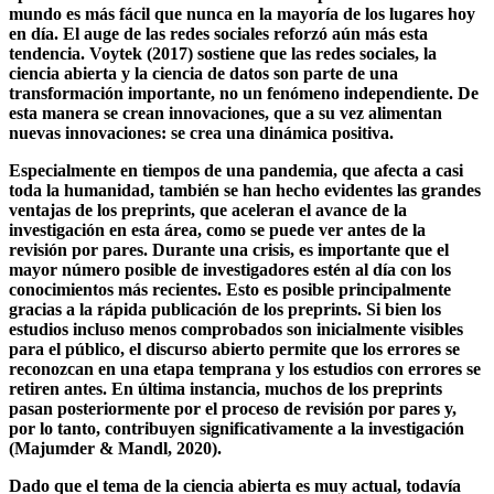
Con la expansión de Internet y la aparición de nuevas
tecnologías, vivimos en un mundo cada vez más interconectado.
El acceso a Internet y, por lo tanto, también a las numerosas
oportunidades de intercambiar ideas con personas de todo el
mundo es más fácil que nunca en la mayoría de los lugares hoy
en día. El auge de las redes sociales reforzó aún más esta
tendencia. Voytek (2017) sostiene que las redes sociales, la
ciencia abierta y la ciencia de datos son parte de una
transformación importante, no un fenómeno independiente. De
esta manera se crean innovaciones, que a su vez alimentan
nuevas innovaciones: se crea una dinámica positiva.
Especialmente en tiempos de una pandemia, que afecta a casi
toda la humanidad, también se han hecho evidentes las grandes
ventajas de los preprints, que aceleran el avance de la
investigación en esta área, como se puede ver antes de la
revisión por pares. Durante una crisis, es importante que el
mayor número posible de investigadores estén al día con los
conocimientos más recientes. Esto es posible principalmente
gracias a la rápida publicación de los preprints. Si bien los
estudios incluso menos comprobados son inicialmente visibles
para el público, el discurso abierto permite que los errores se
reconozcan en una etapa temprana y los estudios con errores se
retiren antes. En última instancia, muchos de los preprints
pasan posteriormente por el proceso de revisión por pares y,