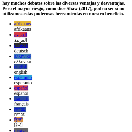
por lo tanto, contribuyen significativamente a la investigación
(Majumder & Mandl, 2020).
Dado que el tema de la ciencia abierta es muy actual, todavía
hay muchos debates sobre las diversas ventajas y desventajas.
Pero el mayor riesgo, como dice Shaw (2017), podría ser si no
utilizamos estas poderosas herramientas en nuestro beneficio.
afrikaans
afrikaans
العربية
العربية
deutsch
deutsch
ελληνικά
ελληνικά
english
english
esperanto
esperanto
español
español
français
français
עברית