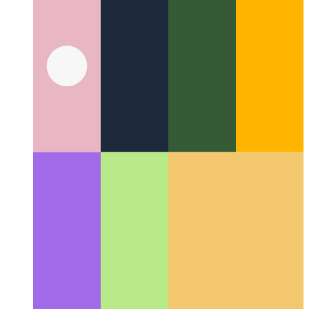
AC600 en Ubuntu
Cómo instalar los controladores AC600 de
Netgear en Ubuntu