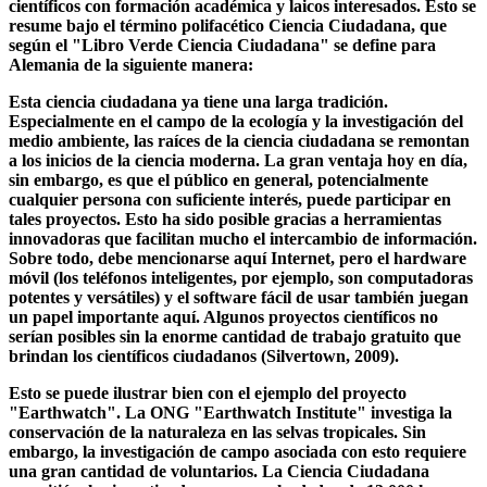
colaboración de varios científicos de diferentes disciplinas y
partes del mundo en un problema. De particular importancia,
sobre todo en el pasado reciente, es la colaboración entre los
científicos con formación académica y laicos interesados. Esto se
resume bajo el término polifacético Ciencia Ciudadana, que
según el "Libro Verde Ciencia Ciudadana" se define para
Alemania de la siguiente manera:
Esta ciencia ciudadana ya tiene una larga tradición.
Especialmente en el campo de la ecología y la investigación del
medio ambiente, las raíces de la ciencia ciudadana se remontan
a los inicios de la ciencia moderna. La gran ventaja hoy en día,
sin embargo, es que el público en general, potencialmente
cualquier persona con suficiente interés, puede participar en
tales proyectos. Esto ha sido posible gracias a herramientas
innovadoras que facilitan mucho el intercambio de información.
Sobre todo, debe mencionarse aquí Internet, pero el hardware
móvil (los teléfonos inteligentes, por ejemplo, son computadoras
potentes y versátiles) y el software fácil de usar también juegan
un papel importante aquí. Algunos proyectos científicos no
serían posibles sin la enorme cantidad de trabajo gratuito que
brindan los científicos ciudadanos (Silvertown, 2009).
Esto se puede ilustrar bien con el ejemplo del proyecto
"Earthwatch". La ONG "Earthwatch Institute" investiga la