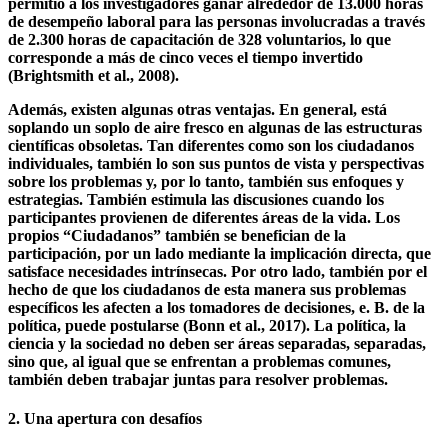
conservación de la naturaleza en las selvas tropicales. Sin
embargo, la investigación de campo asociada con esto requiere
una gran cantidad de voluntarios. La Ciencia Ciudadana
permitió a los investigadores ganar alrededor de 13.000 horas
de desempeño laboral para las personas involucradas a través
de 2.300 horas de capacitación de 328 voluntarios, lo que
corresponde a más de cinco veces el tiempo invertido
(Brightsmith et al., 2008).
Además, existen algunas otras ventajas. En general, está
soplando un soplo de aire fresco en algunas de las estructuras
científicas obsoletas. Tan diferentes como son los ciudadanos
individuales, también lo son sus puntos de vista y perspectivas
sobre los problemas y, por lo tanto, también sus enfoques y
estrategias. También estimula las discusiones cuando los
participantes provienen de diferentes áreas de la vida. Los
propios “Ciudadanos” también se benefician de la
participación, por un lado mediante la implicación directa, que
satisface necesidades intrínsecas. Por otro lado, también por el
hecho de que los ciudadanos de esta manera sus problemas
específicos les afecten a los tomadores de decisiones, e. B. de la
política, puede postularse (Bonn et al., 2017). La política, la
ciencia y la sociedad no deben ser áreas separadas, separadas,
sino que, al igual que se enfrentan a problemas comunes,
también deben trabajar juntas para resolver problemas.