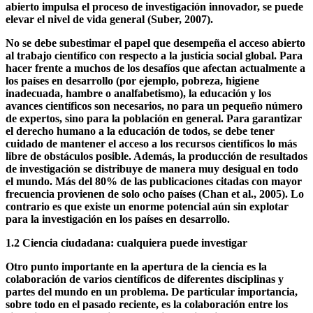
peso si toman un camino de acceso abierto. Por último, pero no
menos importante, los ciudadanos también se benefician, ya que
esto le da a toda la población una idea de la investigación que
financia indirectamente con sus impuestos. Dado que el acceso
abierto impulsa el proceso de investigación innovador, se puede
elevar el nivel de vida general (Suber, 2007).
No se debe subestimar el papel que desempeña el acceso abierto
al trabajo científico con respecto a la justicia social global. Para
hacer frente a muchos de los desafíos que afectan actualmente a
los países en desarrollo (por ejemplo, pobreza, higiene
inadecuada, hambre o analfabetismo), la educación y los
avances científicos son necesarios, no para un pequeño número
de expertos, sino para la población en general. Para garantizar
el derecho humano a la educación de todos, se debe tener
cuidado de mantener el acceso a los recursos científicos lo más
libre de obstáculos posible. Además, la producción de resultados
de investigación se distribuye de manera muy desigual en todo
el mundo. Más del 80% de las publicaciones citadas con mayor
frecuencia provienen de solo ocho países (Chan et al., 2005). Lo
contrario es que existe un enorme potencial aún sin explotar
para la investigación en los países en desarrollo.
1.2 Ciencia ciudadana: cualquiera puede investigar
Otro punto importante en la apertura de la ciencia es la