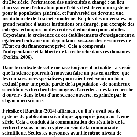
(1726) et Descartes (1637)).
Le siècle des Lumières a commencé vers le XVIIIe siècle et avec
lui, les universités ont repris de l'importance. À partir du milieu
du 20e siècle, l'orientation des universités a changé : au lieu
d'un système d'éducation pour l'élite, il est devenu un système
pour la population générale, et l'université est devenue une
institution clé de la société moderne. En plus des universités, un
grand nombre d'autres institutions ont émergé, par exemple des
collèges techniques ou des centres d'éducation pour adultes.
Cependant, la croissance de ces établissements d'enseignement a
également entraîné une dépendance vis-à-vis des ressources de
l'État ou du financement privé. Cela a compromis
l'indépendance et la liberté de la recherche dans ces domaines
(Perkin, 2006).
Dans le contexte de cette menace toujours d'actualité - à savoir
que la science pourrait à nouveau faire un pas en arrière, que
les connaissances spécialisées pourraient redevenir un bien
exclusif pour une petite partie de la population - de nombreux
scientifiques cherchent des moyens d'accéder à des la recherche
d'ouvrir - dans le but d'une science ouverte, exprimée par le
slogan open science.
Friesike et Bartling (2014) affirment qu'il n'y avait pas de
système de publication scientifique approprié jusqu'au 17ème