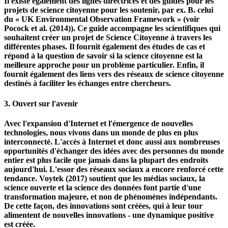
impliqués depuis plus d'un an, participent régulièrement à des
projets et fournissent des résultats sans erreur.
Il existe également des lignes directrices et des guides pour les
projets de science citoyenne pour les soutenir, par ex. B. celui
du « UK Environmental Observation Framework » (voir
Pocock et al. (2014)). Ce guide accompagne les scientifiques qui
souhaitent créer un projet de Science Citoyenne à travers les
différentes phases. Il fournit également des études de cas et
répond à la question de savoir si la science citoyenne est la
meilleure approche pour un problème particulier. Enfin, il
fournit également des liens vers des réseaux de science citoyenne
destinés à faciliter les échanges entre chercheurs.
3. Ouvert sur l'avenir
Avec l'expansion d'Internet et l'émergence de nouvelles
technologies, nous vivons dans un monde de plus en plus
interconnecté. L'accès à Internet et donc aussi aux nombreuses
opportunités d'échanger des idées avec des personnes du monde
entier est plus facile que jamais dans la plupart des endroits
aujourd'hui. L'essor des réseaux sociaux a encore renforcé cette
tendance. Voytek (2017) soutient que les médias sociaux, la
science ouverte et la science des données font partie d'une