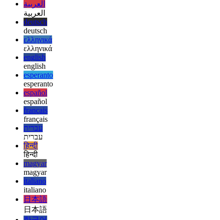
notre avantage.
afrikaans
afrikaans
العربية
العربية
deutsch
deutsch
ελληνικά
ελληνικά
english
english
esperanto
esperanto
español
español
français
français
עברית
עברית
हिन्दी
हिन्दी
magyar
magyar
italiano