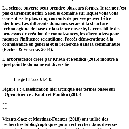
Si vous effectuez une analyse des requêtes de recherche sur
Google pour le terme « science ouverte », vous pouvez constater
que l'intérêt pour celui-ci n'a cessé d'augmenter en moyenne au
cours de la dernière décennie. Le sujet est donc tout nouveau.
La science ouverte peut prendre plusieurs formes, le terme n'est
pas clairement défini. Selon le domaine sur lequel vous vous
concentrez le plus, cinq courants de pensée peuvent être
identifiés. Les différents domaines seraient la structure
technologique de base de la science ouverte, l'accessibilité des
processus de création de connaissances, les alternatives pour
mesurer l'influence scientifique, l'accès démocratique à la
connaissance en général et la recherche dans la communauté
(Fecher & Friesike, 2014).
L'arborescence créée par Knoth et Pontika (2015) montre à
quel point le domaine est diversifié :
Image 8f7aa20cb486
Figure 1 : Classification hiérarchique des termes basée sur
l'Open Science ; Knoth et Pontika (2015)
**
**