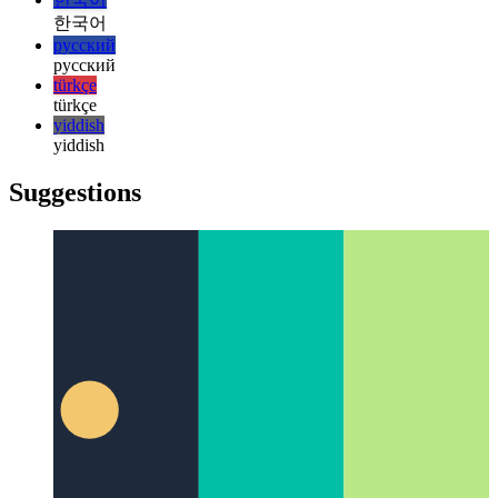
italiano
日本語
日本語
한국어
한국어
русский
русский
türkçe
türkçe
yiddish
yiddish
Suggestions