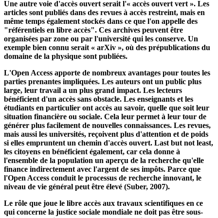
de publication doivent généralement être payés à l'avance par la
personne qui soumet l'œuvre, i. H. par le scientifique ou
l'institution qui la sous-tend.
Une autre voie d'accès ouvert serait l'« accès ouvert vert ». Les
articles sont publiés dans des revues à accès restreint, mais en
même temps également stockés dans ce que l'on appelle des
"référentiels en libre accès". Ces archives peuvent être
organisées par zone ou par l'université qui les conserve. Un
exemple bien connu serait « arXiv », où des prépublications du
domaine de la physique sont publiées.
L'Open Access apporte de nombreux avantages pour toutes les
parties prenantes impliquées. Les auteurs ont un public plus
large, leur travail a un plus grand impact. Les lecteurs
bénéficient d'un accès sans obstacle. Les enseignants et les
étudiants en particulier ont accès au savoir, quelle que soit leur
situation financière ou sociale. Cela leur permet à leur tour de
générer plus facilement de nouvelles connaissances. Les revues,
mais aussi les universités, reçoivent plus d'attention et de poids
si elles empruntent un chemin d'accès ouvert. Last but not least,
les citoyens en bénéficient également, car cela donne à
l'ensemble de la population un aperçu de la recherche qu'elle
finance indirectement avec l'argent de ses impôts. Parce que
l'Open Access conduit le processus de recherche innovant, le
niveau de vie général peut être élevé (Suber, 2007).