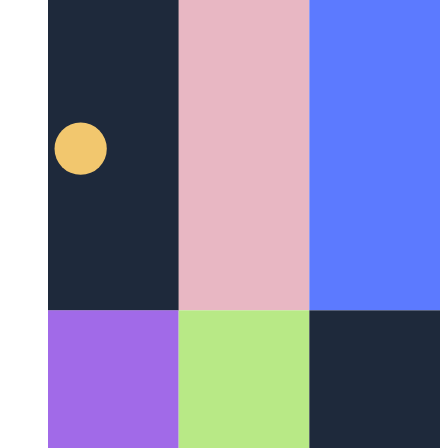
Responsable du télétravail
Comment garder tout le monde et
tout synchronisé