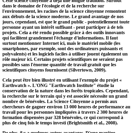
facettes de la science citoyenne, qui, selon le "Livre vert de la
science citoyenne", est défini pour l'Allemagne comme suit :
Cette science citoyenne a déjà une longue tradition. Surtout
dans le domaine de l'écologie et de la recherche sur
l'environnement, les racines de la science citoyenne remontent
aux débuts de la science moderne. Le grand avantage de nos
jours, cependant, est que le grand public - potentiellement toute
personne ayant un intérêt suffisant - peut participer à de tels
projets. Cela a été rendu possible grâce à des outils innovants
qui facilitent grandement l'échange d'informations. Il faut
surtout mentionner Internet ici, mais le matériel mobile (les
smartphones, par exemple, sont des ordinateurs puissants et
polyvalents) et les logiciels faciles à utiliser jouent également un
rôle majeur ici. Certains projets scientifiques ne seraient pas
possibles sans l'énorme quantité de travail gratuit que les
scientifiques citoyens fournissent (Silvertown, 2009).
Cela peut être bien illustré en utilisant l'exemple du projet «
Earthwatch ». L'ONG "Earthwatch Institute" étudie la
conservation de la nature dans les forêts tropicales. Cependant,
la recherche sur le terrain qui y est associée nécessite un grand
nombre de bénévoles. La Science Citoyenne a permis aux
chercheurs de gagner environ 13 000 heures de performance au
travail pour les personnes impliquées à travers 2 300 heures de