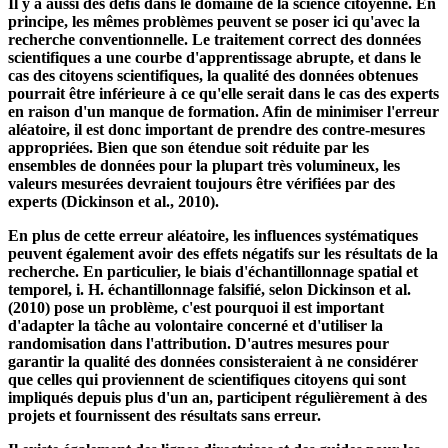
l'Open Access (voir, par exemple, Good Practices for University
Open Access Policies - Harvard Open Access Project, 2020).
Il y a aussi des défis dans le domaine de la science citoyenne. En
principe, les mêmes problèmes peuvent se poser ici qu'avec la
recherche conventionnelle. Le traitement correct des données
scientifiques a une courbe d'apprentissage abrupte, et dans le
cas des citoyens scientifiques, la qualité des données obtenues
pourrait être inférieure à ce qu'elle serait dans le cas des experts
en raison d'un manque de formation. Afin de minimiser l'erreur
aléatoire, il est donc important de prendre des contre-mesures
appropriées. Bien que son étendue soit réduite par les
ensembles de données pour la plupart très volumineux, les
valeurs mesurées devraient toujours être vérifiées par des
experts (Dickinson et al., 2010).
En plus de cette erreur aléatoire, les influences systématiques
peuvent également avoir des effets négatifs sur les résultats de la
recherche. En particulier, le biais d'échantillonnage spatial et
temporel, i. H. échantillonnage falsifié, selon Dickinson et al.
(2010) pose un problème, c'est pourquoi il est important
d'adapter la tâche au volontaire concerné et d'utiliser la
randomisation dans l'attribution. D'autres mesures pour
garantir la qualité des données consisteraient à ne considérer
que celles qui proviennent de scientifiques citoyens qui sont