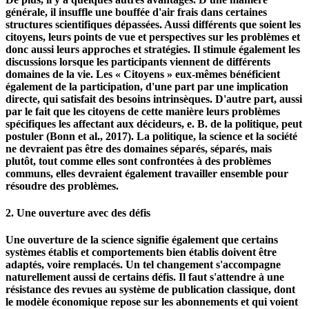
formation dispensées par 328 bénévoles, ce qui correspond à
plus de cinq fois le temps investi (Brightsmith et al., 2008).
De plus, il y a quelques autres avantages. D'une manière
générale, il insuffle une bouffée d'air frais dans certaines
structures scientifiques dépassées. Aussi différents que soient les
citoyens, leurs points de vue et perspectives sur les problèmes et
donc aussi leurs approches et stratégies. Il stimule également les
discussions lorsque les participants viennent de différents
domaines de la vie. Les « Citoyens » eux-mêmes bénéficient
également de la participation, d'une part par une implication
directe, qui satisfait des besoins intrinsèques. D'autre part, aussi
par le fait que les citoyens de cette manière leurs problèmes
spécifiques les affectant aux décideurs, e. B. de la politique, peut
postuler (Bonn et al., 2017). La politique, la science et la société
ne devraient pas être des domaines séparés, séparés, mais
plutôt, tout comme elles sont confrontées à des problèmes
communs, elles devraient également travailler ensemble pour
résoudre des problèmes.
2. Une ouverture avec des défis
Une ouverture de la science signifie également que certains
systèmes établis et comportements bien établis doivent être
adaptés, voire remplacés. Un tel changement s'accompagne