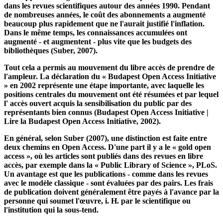
imprimée, le libre accès n'était ni pratique ni économiquement
faisable. Ce n'est qu'avec l'essor d'Internet qu'il y a eu des
opportunités de rendre l'accès au savoir sans obstacle. Ce
développement a également été entraîné par une crise financière
dans les revues scientifiques autour des années 1990. Pendant
de nombreuses années, le coût des abonnements a augmenté
beaucoup plus rapidement que ne l'aurait justifié l'inflation.
Dans le même temps, les connaissances accumulées ont
augmenté - et augmentent - plus vite que les budgets des
bibliothèques (Suber, 2007).
Tout cela a permis au mouvement du libre accès de prendre de
l'ampleur. La déclaration du « Budapest Open Access Initiative
» en 2002 représente une étape importante, avec laquelle les
positions centrales du mouvement ont été résumées et par lequel
l' accès ouvert acquis la sensibilisation du public par des
représentants bien connus (Budapest Open Access Initiative |
Lire la Budapest Open Access Initiative, 2002).
En général, selon Suber (2007), une distinction est faite entre
deux chemins en Open Access. D'une part il y a le « gold open
access », où les articles sont publiés dans des revues en libre
accès, par exemple dans la « Public Library of Science », PLoS.
Un avantage est que les publications - comme dans les revues
avec le modèle classique - sont évaluées par des pairs. Les frais