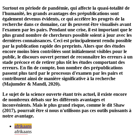
transformation majeure, et non de phénomènes indépendants.
De cette façon, des innovations sont créées, qui à leur tour
alimentent de nouvelles innovations - une dynamique positive
est créée.
Surtout en période de pandémie, qui affecte la quasi-totalité de
l'humanité, les grands avantages des prépublications sont
également devenus évidents, ce qui accélère les progrès de la
recherche dans ce domaine, car ils peuvent être visualisés avant
l'examen par les pairs. Pendant une crise, il est important que le
plus grand nombre de chercheurs possible soient à jour avec les
dernières connaissances. Ceci est principalement rendu possible
par la publication rapide des preprints. Alors que des études
encore moins bien contrôlées sont initialement visibles pour le
public, le discours ouvert permet de reconnaître les erreurs à un
stade précoce et de retirer plus tôt les études comportant des
erreurs. En fin de compte, bon nombre des prépublications
passent plus tard par le processus d'examen par les pairs et
contribuent ainsi de manière significative à la recherche
(Majumder & Mandl, 2020).
Le sujet de la science ouverte étant très actuel, il existe encore
de nombreux débats sur les différents avantages et
inconvénients. Mais le plus grand risque, comme le dit Shaw
(2017), pourrait être si nous n'utilisons pas ces outils puissants à