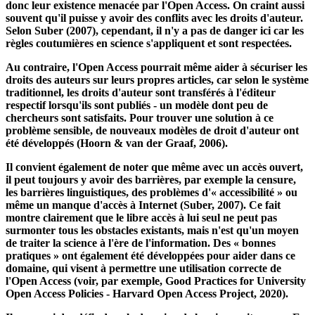
naturellement aussi de certains défis. Il faut s'attendre à une
résistance des revues au système de publication classique, dont
le modèle économique repose sur les abonnements et qui voient
donc leur existence menacée par l'Open Access. On craint aussi
souvent qu'il puisse y avoir des conflits avec les droits d'auteur.
Selon Suber (2007), cependant, il n'y a pas de danger ici car les
règles coutumières en science s'appliquent et sont respectées.
Au contraire, l'Open Access pourrait même aider à sécuriser les
droits des auteurs sur leurs propres articles, car selon le système
traditionnel, les droits d'auteur sont transférés à l'éditeur
respectif lorsqu'ils sont publiés - un modèle dont peu de
chercheurs sont satisfaits. Pour trouver une solution à ce
problème sensible, de nouveaux modèles de droit d'auteur ont
été développés (Hoorn & van der Graaf, 2006).
Il convient également de noter que même avec un accès ouvert,
il peut toujours y avoir des barrières, par exemple la censure,
les barrières linguistiques, des problèmes d'« accessibilité » ou
même un manque d'accès à Internet (Suber, 2007). Ce fait
montre clairement que le libre accès à lui seul ne peut pas
surmonter tous les obstacles existants, mais n'est qu'un moyen
de traiter la science à l'ère de l'information. Des « bonnes
pratiques » ont également été développées pour aider dans ce
domaine, qui visent à permettre une utilisation correcte de