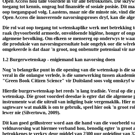
word.
Open Access hou talle voordele in vir alle betrokkenes. Die skryw
toegang tot kennis, ongeag hul finansiële of sosiale posisie. Dit
oop toegangspad volg. Laastens, maar nie die minste nie, vind die
Open Access die innoverende navorsingsproses dryf, kan die al
Die rol wat oop toegang tot wetenskaplike werk met betrekking t
raak (byvoorbeeld armoede, onvoldoende higiëne, honger of ongelet
algemene bevolking. Om elkeen se mensereg op onderwys te waar
die produksie van navorsingsresultate baie ongelyk oor die wêrel
omgekeerde is dat daar 'n groot, nog onbenutte potensiaal vir na
1.2 Burgerwetenskap - enigiemand kan navorsing doen
Nog 'n belangrike punt in die opening van die wetenskap is die s
veral in die onlangse verlede, is die samewerking tussen akademi
"Green Book Citizen Science" vir Duitsland soos volg omskryf w
Hierdie burgerwetenskap het reeds 'n lang tradisie. Veral op di
wetenskap. Die groot voordeel deesdae is egter dat die algemene
instrumente wat die uitruil van inligting baie vergemaklik. Hie
sagteware wat maklik is om te gebruik, speel hier ook 'n groot 
lewer nie (Silvertown, 2009).
Dit kan goed geïllustreer word aan die hand van die voorbeeld