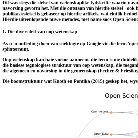
natuurlik 'n groot struikelblok vir innovasie.
Dit was slegs die stelsel van wetenskaplike tydskrifte waarin n
navorsing gevorm het. Met die ontstaan van hierdie stelsel - ook b
publikasiestelsel is gebaseer op hierdie artikels, wat eintlik bed
Hierdie uiteenlopende nuwe metodes, met name soos Open Science
1. Die diversiteit van oop wetenskap
As u 'n ontleding doen van soektogte op Google vir die term 'open
splinternuut.
Oop wetenskap kan baie vorme aanneem, die term is nie duidelik 
die basiese tegnologiese struktuur van oop wetenskap, die toegan
die algemeen en navorsing in die gemeenskap (Fecher & Friesike,
Die boomstruktuur wat Knoth en Pontika (2015) geskep het, wys ho