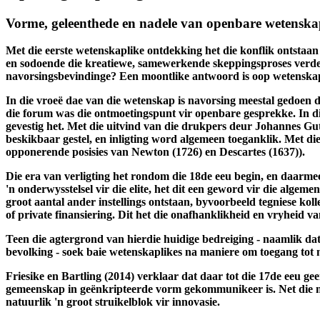
Opening ≠ opening
Vorme, geleenthede en nadele van openbare wetensk
Met die eerste wetenskaplike ontdekking het die konflik ontstaan
en sodoende die kreatiewe, samewerkende skeppingsproses verder
navorsingsbevindinge? Een moontlike antwoord is oop wetenska
In die vroeë dae van die wetenskap is navorsing meestal gedoen de
die forum was die ontmoetingspunt vir openbare gesprekke. In d
gevestig het. Met die uitvind van die drukpers deur Johannes Guten
beskikbaar gestel, en inligting word algemeen toeganklik. Met die
opponerende posisies van Newton (1726) en Descartes (1637)).
Die era van verligting het rondom die 18de eeu begin, en daarmee 
'n onderwysstelsel vir die elite, het dit een geword vir die algem
groot aantal ander instellings ontstaan, byvoorbeeld tegniese koll
of private finansiering. Dit het die onafhanklikheid en vryheid va
Teen die agtergrond van hierdie huidige bedreiging - naamlik dat
bevolking - soek baie wetenskaplikes na maniere om toegang tot 
Friesike en Bartling (2014) verklaar dat daar tot die 17de eeu gee
gemeenskap in geënkripteerde vorm gekommunikeer is. Net die men