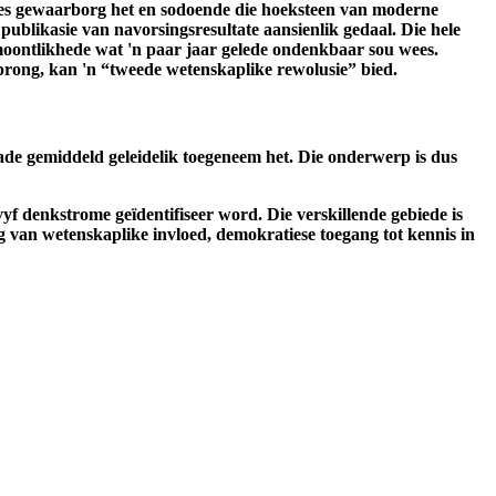
idees gewaarborg het en sodoende die hoeksteen van moderne
 publikasie van navorsingsresultate aansienlik gedaal. Die hele
ou moontlikhede wat 'n paar jaar gelede ondenkbaar sou wees.
rong, kan 'n “tweede wetenskaplike rewolusie” bied.
ekade gemiddeld geleidelik toegeneem het. Die onderwerp is dus
f denkstrome geïdentifiseer word. Die verskillende gebiede is
ng van wetenskaplike invloed, demokratiese toegang tot kennis in