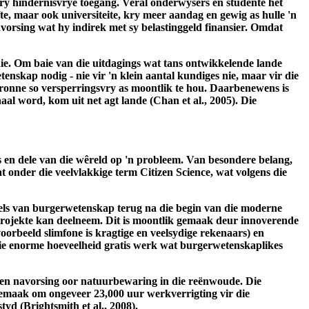
 kry hindernisvrye toegang. Veral onderwysers en studente het
fte, maar ook universiteite, kry meer aandag en gewig as hulle 'n
navorsing wat hy indirek met sy belastinggeld finansier. Omdat
nie. Om baie van die uitdagings wat tans ontwikkelende lande
enskap nodig - nie vir 'n klein aantal kundiges nie, maar vir die
onne so versperringsvry as moontlik te hou. Daarbenewens is
al word, kom uit net agt lande (Chan et al., 2005). Die
es en dele van die wêreld op 'n probleem. Van besondere belang,
t onder die veelvlakkige term Citizen Science, wat volgens die
rtels van burgerwetenskap terug na die begin van die moderne
 projekte kan deelneem. Dit is moontlik gemaak deur innoverende
orbeeld slimfone is kragtige en veelsydige rekenaars) en
 die enorme hoeveelheid gratis werk wat burgerwetenskaplikes
oen navorsing oor natuurbewaring in die reënwoude. Die