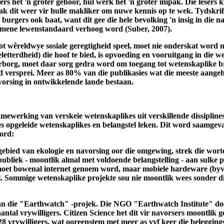
ers het 'n groter gehoor, hul werk het 'n groter impak. Die lesers
 maak dit weer vir hulle makliker om nuwe kennis op te wek. Tydskri
 burgers ook baat, want dit gee die hele bevolking 'n insig in die 
gemene lewenstandaard verhoog word (Suber, 2007).
ot wêreldwye sosiale geregtigheid speel, moet nie onderskat word 
terdheid) die hoof te bied, is opvoeding en vooruitgang in die wet
borg, moet daar sorg gedra word om toegang tot wetenskaplike br
d versprei. Meer as 80% van die publikasies wat die meeste aangeha
vorsing in ontwikkelende lande bestaan.
amewerking van verskeie wetenskaplikes uit verskillende dissiplin
es opgeleide wetenskaplikes en belangstel leken. Dit word saamgeva
ord:
e gebied van ekologie en navorsing oor die omgewing, strek die wo
 publiek - moontlik almal met voldoende belangstelling - aan sulke
r moet bowenal internet genoem word, maar mobiele hardeware (byvo
rol. Sommige wetenskaplike projekte sou nie moontlik wees sonder
 van die "Earthwatch" -projek. Die NGO "Earthwatch Institute" d