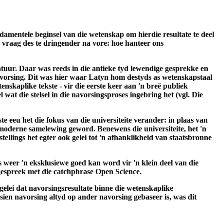
damentele beginsel van die wetenskap om hierdie resultate te deel
 vraag des te dringender na vore: hoe hanteer ons
natuur. Daar was reeds in die antieke tyd lewendige gesprekke en
avorsing. Dit was hier waar Latyn hom destyds as wetenskapstaal
enskaplike tekste - vir die eerste keer aan 'n breë publiek
wat die stelsel in die navorsingsproses ingebring het (vgl. Die
e eeu het die fokus van die universiteite verander: in plaas van
die moderne samelewing geword. Benewens die universiteite, het 'n
tellings het egter ook gelei tot 'n afhanklikheid van staatsbronne
s weer 'n eksklusiewe goed kan word vir 'n klein deel van die
gespreek met die catchphrase Open Science.
 gelei dat navorsingsresultate binne die wetenskaplike
ien navorsing altyd op ander navorsing gebaseer is, was dit