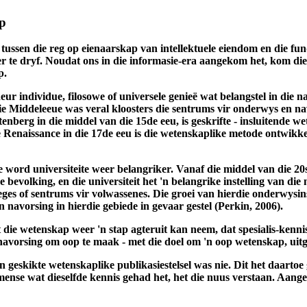
ap
 tussen die reg op eienaarskap van intellektuele eiendom en die fun
 te dryf. Noudat ons in die informasie-era aangekom het, kom die
p.
ur individue, filosowe of universele genieë wat belangstel in die 
ie Middeleeue was veral kloosters die sentrums vir onderwys en n
berg in die middel van die 15de eeu, is geskrifte - insluitende wet
 Renaissance in die 17de eeu is die wetenskaplike metode ontwikkel 
word universiteite weer belangriker. Vanaf die middel van die 20st
ene bevolking, en die universiteit het 'n belangrike instelling van 
eges of sentrums vir volwassenes. Die groei van hierdie onderwysins
n navorsing in hierdie gebiede in gevaar gestel (Perkin, 2006).
 die wetenskap weer 'n stap agteruit kan neem, dat spesialis-kenni
navorsing om oop te maak - met die doel om 'n oop wetenskap, uit
n geskikte wetenskaplike publikasiestelsel was nie. Dit het daartoe
se wat dieselfde kennis gehad het, het die nuus verstaan. Aanges