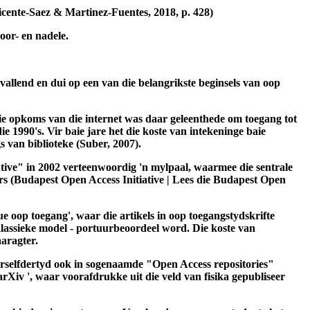
 term "Open Science" bevat en wat tussen 2006 en 2016 in Engels
cente-Saez & Martinez-Fuentes, 2018, p. 428)
oor- en nadele.
llend en dui op een van die belangrikste beginsels van oop
die opkoms van die internet was daar geleenthede om toegang tot
e 1990's. Vir baie jare het die koste van intekeninge baie
gs van biblioteke (Suber, 2007).
tive" in 2002 verteenwoordig 'n mylpaal, waarmee die sentrale
 (Budapest Open Access Initiative | Lees die Budapest Open
e oop toegang', waar die artikels in oop toegangstydskrifte
 klassieke model - portuurbeoordeel word. Die koste van
aaragter.
terselfdertyd ook in sogenaamde "Open Access repositories"
rXiv ', waar voorafdrukke uit die veld van fisika gepubliseer