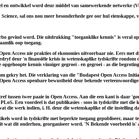
 gebruik om in verskillende databasisse te soek na studies wat die
 vorendag gekom:
deel en ontwikkel word deur middel van samewerkende netwerke (Vi
Science, sal ons nou meer besonderhede gee oor hul eienskappe, v
o gevind word. Die uitdrukking "toeganklike kennis" is veral opva
naamlik oop toegang.
 Open Access nie prakties of ekonomies uitvoerbaar nie. Eers met 
ryf deur 'n finansiële krisis in wetenskaplike tydskrifte rondom di
ie opgehoopte kennis vinniger gegroei - en gegroei - as die begrotin
um gekry het. Die verklaring van die "Budapest Open Access Initia
Open Access openbare bewustheid deur bekende verteenwoordigers
f tussen twee paaie in Open Access. Aan die een kant is daar 'gou
 PLoS. Een voordeel is dat publikasies - soos in tydskrifte met die
 die werk indien, i. H. deur die wetenskaplike of die instelling d
tikels word in tydskrifte met beperkte toegang gepubliseer, maar 
eit wat dit onderhou, georganiseer word. 'N Bekende voorbeeld is' a