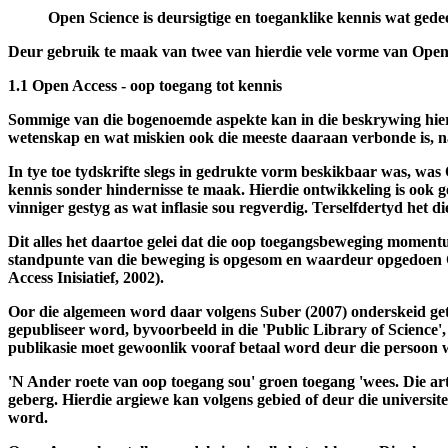
Vicente-Saez en Martinez-Fuentes (2018) het literatuurondersoek
geskryf is. Hulle het dit ontleed en met 'n duidelike beskrywing
Open Science is deursigtige en toeganklike kennis wat ge
Deur gebruik te maak van twee van hierdie vele vorme van Open 
1.1 Open Access - oop toegang tot kennis
Sommige van die bogenoemde aspekte kan in die beskrywing hierb
wetenskap en wat miskien ook die meeste daaraan verbonde is, 
In tye toe tydskrifte slegs in gedrukte vorm beskikbaar was, was
kennis sonder hindernisse te maak. Hierdie ontwikkeling is ook ged
vinniger gestyg as wat inflasie sou regverdig. Terselfdertyd het d
Dit alles het daartoe gelei dat die oop toegangsbeweging moment
standpunte van die beweging is opgesom en waardeur opgedoen 
Access Inisiatief, 2002).
Oor die algemeen word daar volgens Suber (2007) onderskeid getre
gepubliseer word, byvoorbeeld in die 'Public Library of Science',
publikasie moet gewoonlik vooraf betaal word deur die persoon wat
'N Ander roete van oop toegang sou' groen toegang 'wees. Die ar
geberg. Hierdie argiewe kan volgens gebied of deur die universit