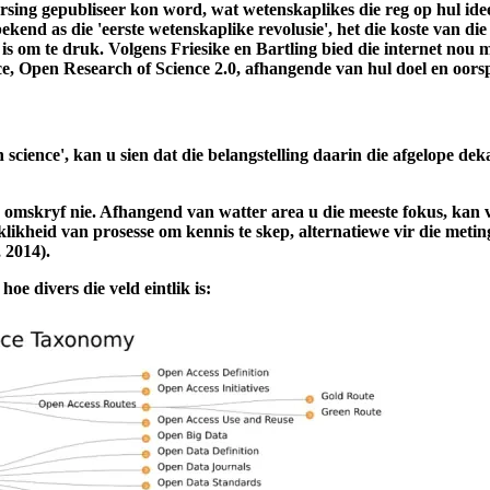
avorsing gepubliseer kon word, wat wetenskaplikes die reg op hul 
ekend as die 'eerste wetenskaplike revolusie', het die koste van die
oel is om te druk. Volgens Friesike en Bartling bied die internet n
, Open Research of Science 2.0, afhangende van hul doel en oorsp
 science', kan u sien dat die belangstelling daarin die afgelope d
omskryf nie. Afhangend van watter area u die meeste fokus, kan vy
klikheid van prosesse om kennis te skep, alternatiewe vir die meti
 2014).
e divers die veld eintlik is: