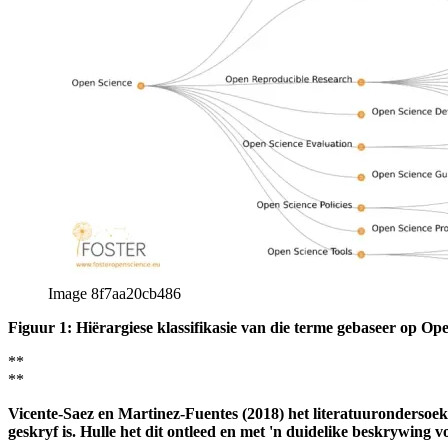
Image 8f7aa20cb486
Figuur 1: Hiërargiese klassifikasie van die terme gebaseer op O
**
**