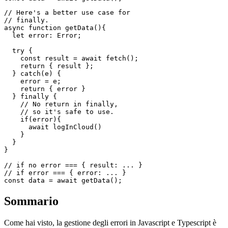
}

// data === { finally: true }

// Here's a better use case for

// finally.

async function getData(){

  let error: Error;

  try {

    const result = await fetch();

    return { result };

  } catch(e) {

    error = e;

    return { error }

  } finally {

    // No return in finally,

    // so it's safe to use.

    if(error){

      await logInCloud()

    }

  }

}

// if no error === { result: ... }

// if error === { error: ... }
