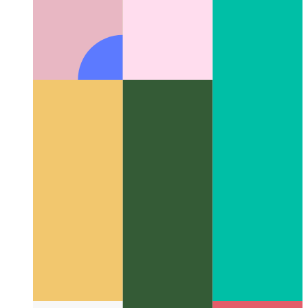
Attività Web affidabile
Come convalidare la tua app Web e
creare un'app Android da essa