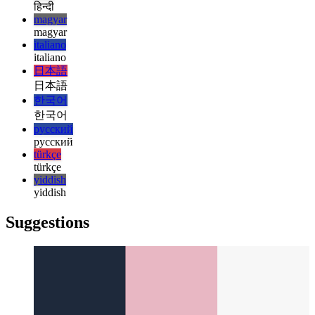
עברית
עברית
हिन्दी
हिन्दी
magyar
magyar
italiano
italiano
日本語
日本語
한국어
한국어
русский
русский
türkçe
türkçe
yiddish
yiddish
Suggestions