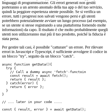
Ogni volta che si verifica un errore in fase di esecuzione, viene
"generato" in Javascript e Typescript, come nella maggior parte dei
linguaggi di programmazione. Gli errori generati non gestiti
porteranno a un arresto anomalo della tua app o del tuo servizio,
quindi la peggiore esperienza utente possibile. Se si verifica un
errore, tutti i progressi non salvati vengono persi e gli utenti
potrebbero potenzialmente avviare un lungo processo (ad esempio,
se un utente si stesse registrando a una piattaforma fornendo molte
informazioni) da capo. Il risultato è che molto probabilmente quegli
utenti non utilizzeranno mai più il tuo prodotto, poiché la fiducia è
stata persa.
Per gestire tali casi, è possibile "catturare" un errore. Per rilevare
errori in Javascript e Typescript, è sufficiente avvolgere il codice in
un blocco "try", seguito da un blocco "catch".
async function getData(){

  try {

    // Call a dummy async 'fetch'-functoin

    const result = await fetch();

    return { result };

  } catch(error) {

    return { error };

  }

}
