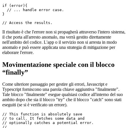
// ... later in your code ....

const { result, error } = await getData();

if (error){

  // ... handle error case.

}

Il risultato è che l'errore non si propagherà attraverso l'intero sistema,
il che porta all'arresto anomalo, ma verrà gestito direttamente
nell'ambito del codice. L'app o il servizio non si arresta in modo
anomalo e può essere applicata una strategia di mitigazione per
elaborare l'errore.
Movimentazione speciale con il blocco
“finally”
Come ulteriore passaggio per gestire gli errori, Javascript e
Typescript forniscono una parola chiave aggiuntiva "finalmente".
Tale blocco "finalmente" esegue qualsiasi codice all'interno del suo
ambito dopo che sia il blocco "try" che il blocco "catch" sono stati
eseguiti (se si è verificato un errore).