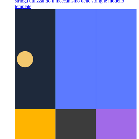
Tipi di stringhe modello dattiloscritto
Come restringere i tipi di
stringa utilizzando il meccanismo delle stringhe modello
template