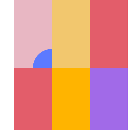
Operatore di pipeline dattiloscritto
Scrivi chiamate di funzioni
concatenate in Typescript