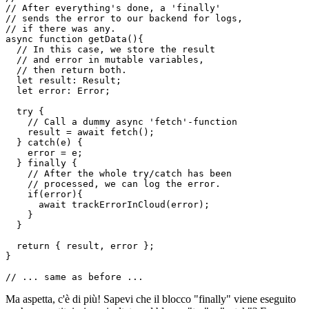
// This function is absolutely save

// to call. It fetches some data and 

// optionally catches a potential error.

//

// After everything's done, a 'finally'

// sends the error to our backend for logs,

// if there was any.

async function getData(){

  // In this case, we store the result

  // and error in mutable variables,

  // then return both.

  let result: Result;

  let error: Error;

  try {

    // Call a dummy async 'fetch'-function

    result = await fetch();

  } catch(e) {

    error = e;

  } finally {

    // After the whole try/catch has been

    // processed, we can log the error.

    if(error){

      await trackErrorInCloud(error);

    }

  }

  return { result, error };

}
