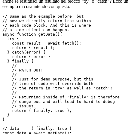
Ma aspetta, c'è di più! Sapevi che il blocco "finally" viene eseguito
anche se restituisci un risultato nel blocco "try" o "catch"? Ecco un
esempio di cosa intendo con questo.
// Same as the example before, but

// now we directly return from within

// each code block. And this is where

// a side effect can happen.

async function getData(){

  try {

    const result = await fetch();

    return { result };

  } catch(error) {

    return { error }

  } finally {

    //

    // WATCH OUT!

    //

    // Just for demo purpose, but this

    // line of code will override both

    // the return in 'try' as well as 'catch'!

    //

    // Returning inside of 'finally' is therefore

    // dangerous and will lead to hard-to-debug 

    // issues.

    return { finally: true };

  }
