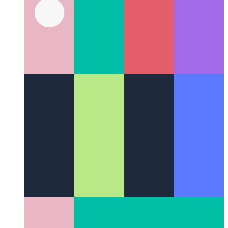
Pacchetti di dati Firestore
Una nuova implementazione per i
documenti Firestore memorizzati nella cache