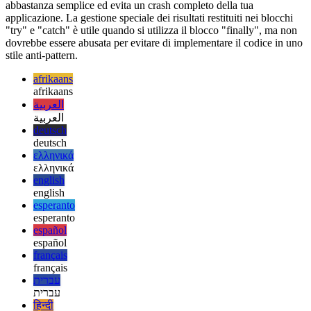
Sommario
Come hai visto, la gestione degli errori in Javascript e Typescript è
abbastanza semplice ed evita un crash completo della tua
applicazione. La gestione speciale dei risultati restituiti nei blocchi
"try" e "catch" è utile quando si utilizza il blocco "finally", ma non
dovrebbe essere abusata per evitare di implementare il codice in uno
stile anti-pattern.
afrikaans
afrikaans
العربية
العربية
deutsch
deutsch
ελληνικά
ελληνικά
english
english
esperanto
esperanto
español
español
français
français