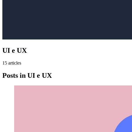
UI e UX
15
article
s
Posts in
UI e UX