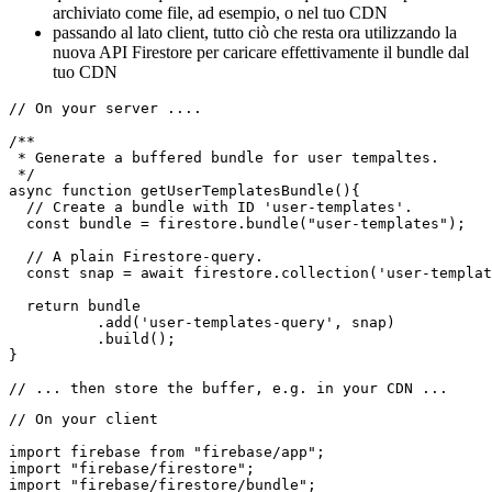
per prima cosa crei un riferimento "fascio di dati" in un
ambiente server tramite Admin SDKAdmin
quindi, questo pacchetto viene caricato con le query standard
di Firestore
quello che hai quindi è un buffer di questi dati che può essere
archiviato come file, ad esempio, o nel tuo CDN
passando al lato client, tutto ciò che resta ora utilizzando la
nuova API Firestore per caricare effettivamente il bundle dal
tuo CDN
// On your server ....

/**

 * Generate a buffered bundle for user tempaltes.

 */

async function getUserTemplatesBundle(){

  // Create a bundle with ID 'user-templates'.

  const bundle = firestore.bundle("user-templates");

  // A plain Firestore-query.

  const snap = await firestore.collection('user-templat
  return bundle

          .add('user-templates-query', snap)

          .build();

}
