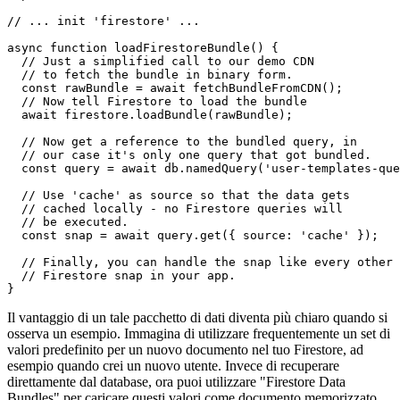
// On your client

import firebase from "firebase/app";

import "firebase/firestore";

import "firebase/firestore/bundle";

// ... init 'firestore' ...

async function loadFirestoreBundle() {

  // Just a simplified call to our demo CDN

  // to fetch the bundle in binary form.

  const rawBundle = await fetchBundleFromCDN();

  // Now tell Firestore to load the bundle

  await firestore.loadBundle(rawBundle);

  // Now get a reference to the bundled query, in

  // our case it's only one query that got bundled.

  const query = await db.namedQuery('user-templates-que
  // Use 'cache' as source so that the data gets

  // cached locally - no Firestore queries will

  // be executed.

  const snap = await query.get({ source: 'cache' });

  // Finally, you can handle the snap like every other

  // Firestore snap in your app.

Il vantaggio di un tale pacchetto di dati diventa più chiaro quando si