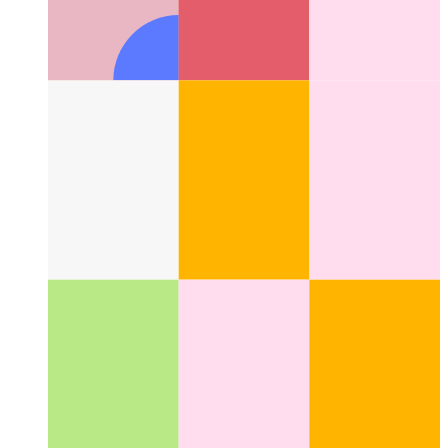
Che cos'è un modello dell'interfaccia utente?
Dare un'occhiata
a un nuovo aspetto nel design dell'interfaccia utente