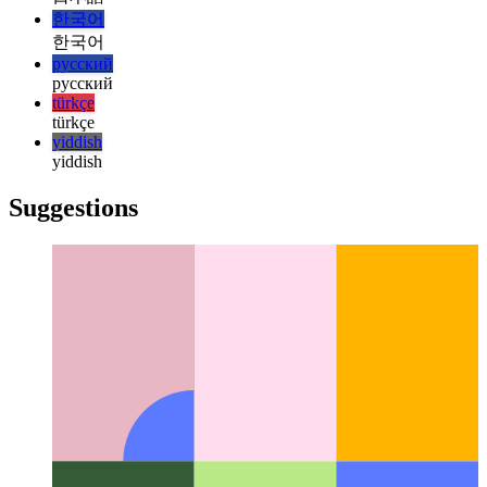
magyar
italiano
italiano
日本語
日本語
한국어
한국어
русский
русский
türkçe
türkçe
yiddish
yiddish
Suggestions