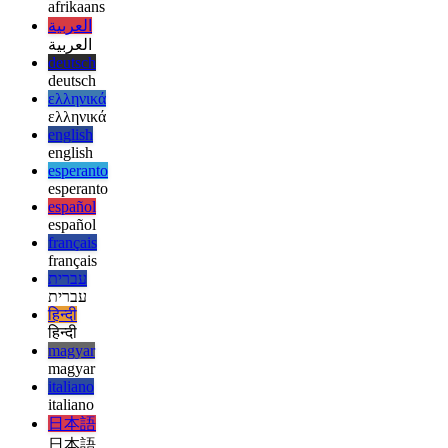
potrebbero diventare molto utili quando il tuo servizio inizia a
crescere.
afrikaans
afrikaans
العربية
العربية
deutsch
deutsch
ελληνικά
ελληνικά
english
english
esperanto
esperanto
español
español
français
français
עברית
עברית
हिन्दी
हिन्दी
magyar