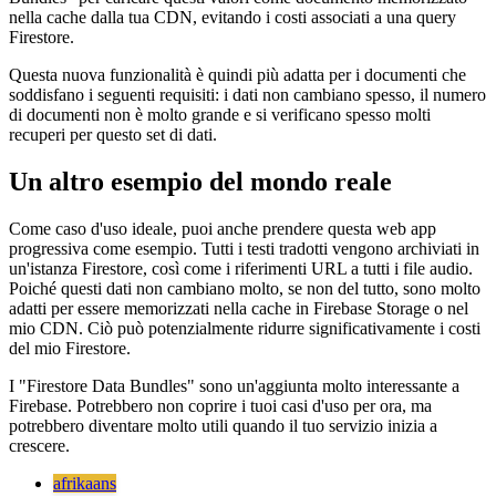
osserva un esempio. Immagina di utilizzare frequentemente un set di
valori predefinito per un nuovo documento nel tuo Firestore, ad
esempio quando crei un nuovo utente. Invece di recuperare
direttamente dal database, ora puoi utilizzare "Firestore Data
Bundles" per caricare questi valori come documento memorizzato
nella cache dalla tua CDN, evitando i costi associati a una query
Firestore.
Questa nuova funzionalità è quindi più adatta per i documenti che
soddisfano i seguenti requisiti: i dati non cambiano spesso, il numero
di documenti non è molto grande e si verificano spesso molti
recuperi per questo set di dati.
Un altro esempio del mondo reale
Come caso d'uso ideale, puoi anche prendere questa web app
progressiva come esempio. Tutti i testi tradotti vengono archiviati in
un'istanza Firestore, così come i riferimenti URL a tutti i file audio.
Poiché questi dati non cambiano molto, se non del tutto, sono molto
adatti per essere memorizzati nella cache in Firebase Storage o nel
mio CDN. Ciò può potenzialmente ridurre significativamente i costi
del mio Firestore.
I "Firestore Data Bundles" sono un'aggiunta molto interessante a
Firebase. Potrebbero non coprire i tuoi casi d'uso per ora, ma