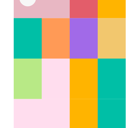
Modalità scura per le immagini Github Markdown
Come
utilizzare immagini diverse in Markdown per la modalità
chiara o scura