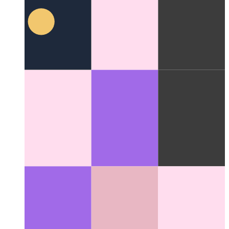
Nutrire la Bestia
Perché anche l'AI più intelligente ha bisogno
di una scatola da pranzo ben fornita