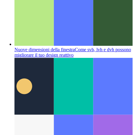
RSU in SvelteKit
Come implementare RSU per lo sviluppo
locale in SvelteKit