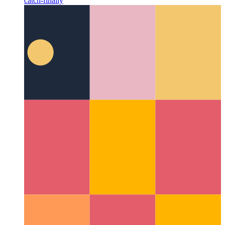
Prova avanzata/catch/finally in Javascript e Typescript
Dai
un'occhiata dettagliata all'implementazione di un blocco try-
catch-finally