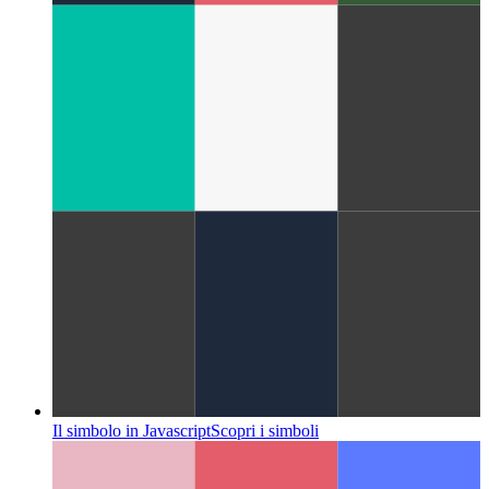
Correggi il webkit mobile 100vh
La gestione di 100vh da
parte di Mobile Webkit potrebbe richiedere più attenzione