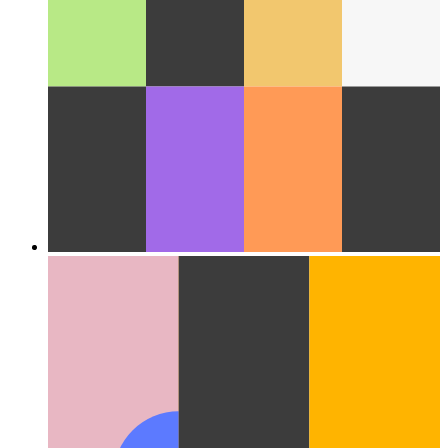
Felhő