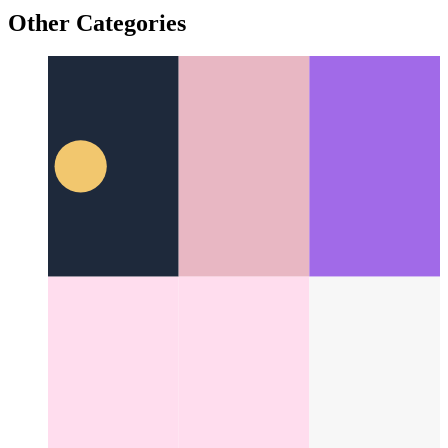
Nyitás ≠ nyitás
A nyílt tudomány formái, lehetőségei és
hátrányai
Other Categories