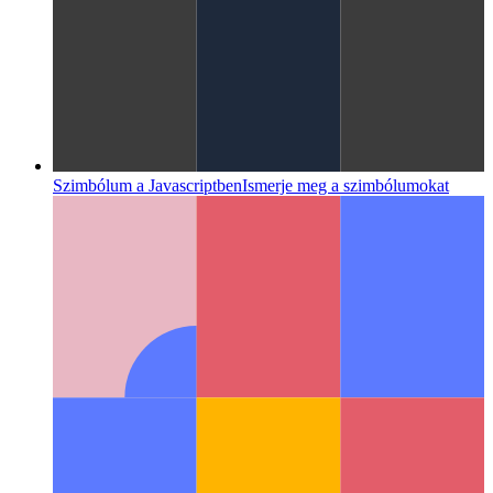
Fix mobil webkit 100vh
A Mobile Webkit 100vh-s kezelésére
nagyobb figyelmet igényelhet