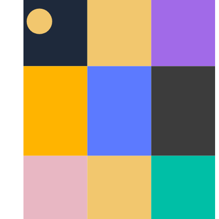
Licencgenerátor a SvelteKitben
Hozzon létre egy listát a
függőségekről a SvelteKit-projekt számára