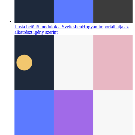
Hálózati információs API PWA -khoz
Hogyan lehet
meghatározni a valódi hálózati adatokat a webalkalmazásban