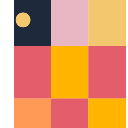
Haladó try / catch / végül Javascriptben és
Typescriptben
Nézze meg részletesen a try-catch-last-block
blokk megvalósítását