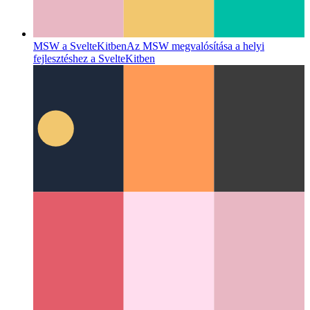
Könnyű alternatíva az Axioshoz
Kis alternatívaként a
Redaxios használata az Axios helyett