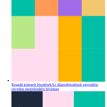
Sötét mód a Github Markdown képekhez
Különböző képek
használata a Markdownban világos vagy sötét módban