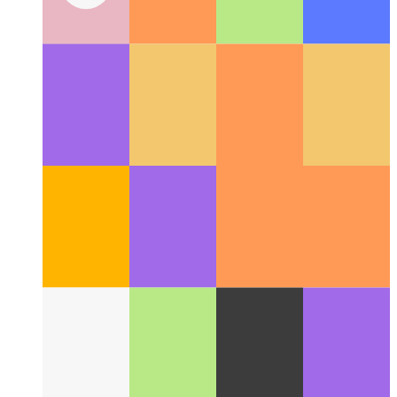
Javítás a Webkit 100 Vh-jához a Tailwind-ben
Hogyan lehet
kijavítani a 100vh viselkedést a Tailwind-ben