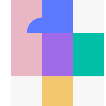
Fogja meg a hibákat a Promise.all-ban
A Javascript Promise.all
biztonságos alternatívája