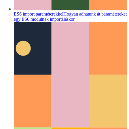
ES6 import paraméterekkel
Hogyan adhatunk át paramétereket
egy ES6 modulnak importáláskor