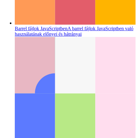
Barrel fájlok JavaScriptben
A barrel fájlok JavaScriptben való
használatának előnyei és hátrányai