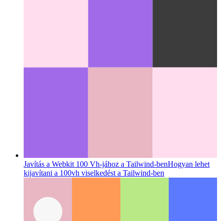
Az Ördög etetése
Mert még a legokosabb AI is jól megpakolt
uzsonnásdobozra vágyik