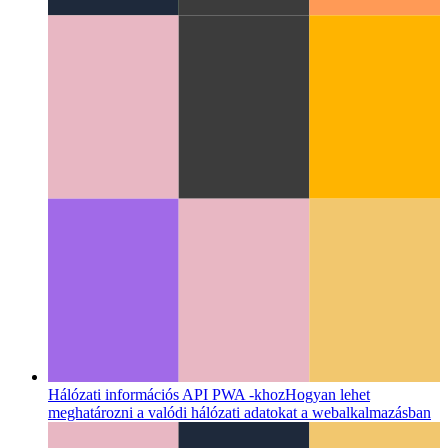
Web Share API
Hogyan használja a web natív share-API-ját