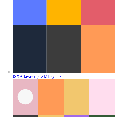
Szimbólum a Javascriptben
Ismerje meg a szimbólumokat