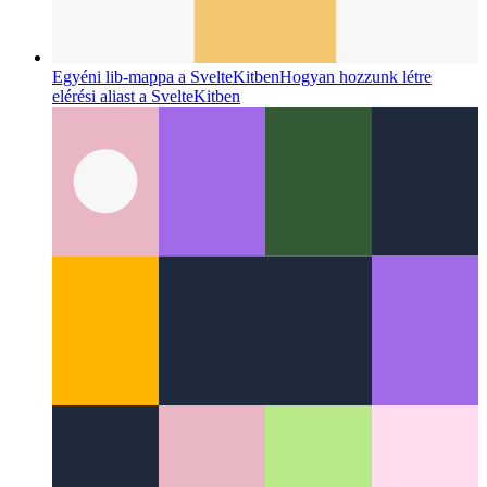
Egyéni lib-mappa a SvelteKitben
Hogyan hozzunk létre
elérési aliast a SvelteKitben