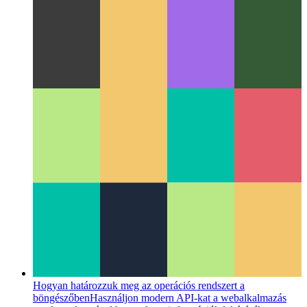
JSX
A Javascript XML sytnax