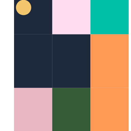
Reagált kötegelt frissítések
Az állapotfrissítések egyesítése
egyetlen megjelenítési hívásban