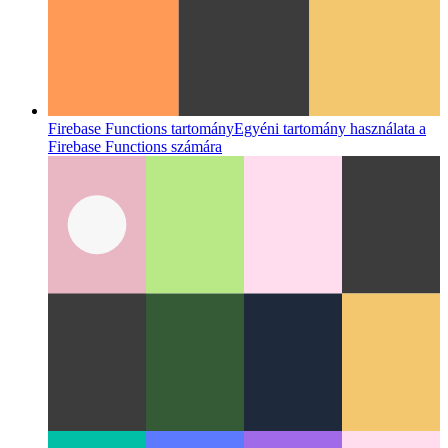
Hogyan határozzuk meg az operációs rendszert a
böngészőben
Használjon modern API-kat a webalkalmazás
gazdarendszerével kapcsolatos információk lekéréséhez