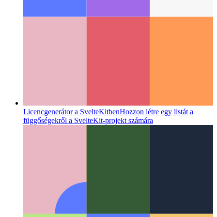
Lusta betöltő modulok a Svelte-ben
Hogyan importálhatja az
alkatrészt igény szerint