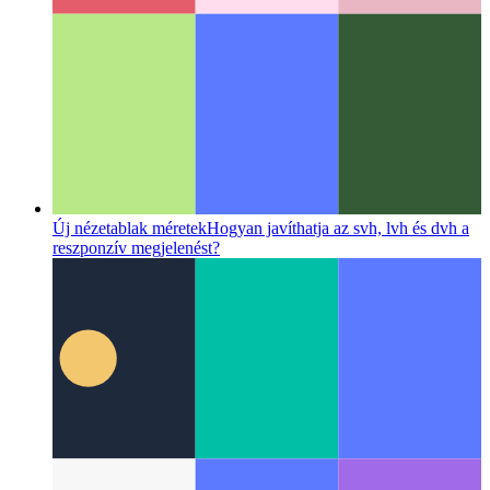
MSW a SvelteKitben
Az MSW megvalósítása a helyi
fejlesztéshez a SvelteKitben