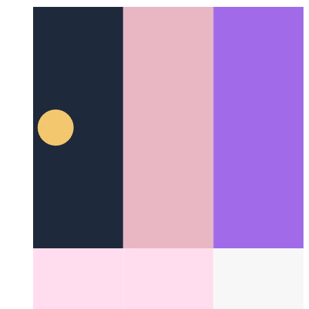
यूनिक्स और लिनक्स के बीच कई अंतर
कैसे दो सबसे लोकप्रिय
ऑपरेटिंग सिस्टम एक दूसरे से भिन्न हैं।
Other Categories