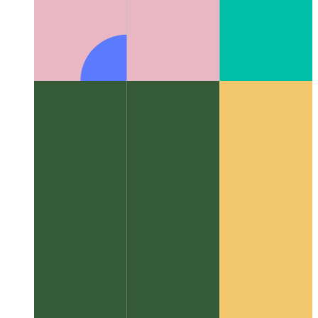
एल्गोरिदम और डेटा संरचनाएं