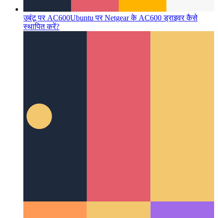
उबंटू पर AC600
Ubuntu पर Netgear के AC600 ड्राइवर कैसे
स्थापित करें?