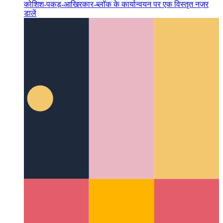
जावास्क्रिप्ट और टाइपस्क्रिप्ट में उन्नत प्रयास/पकड़/आखिरकार
एक
कोशिश-पकड़-आखिरकार-ब्लॉक के कार्यान्वयन पर एक विस्तृत नज़र
डालें