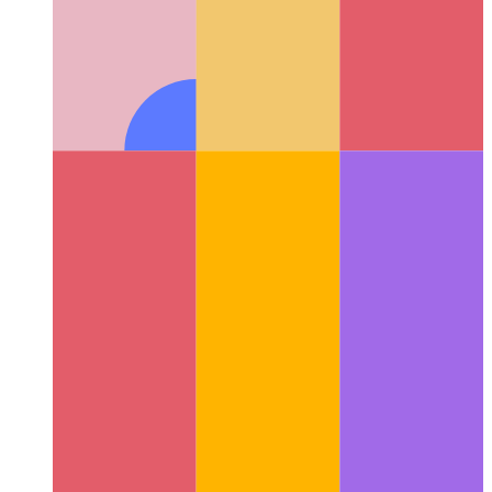
वेब शेयर एपीआई
वेब के मूल शेयर-एपीआई का उपयोग कैसे करें