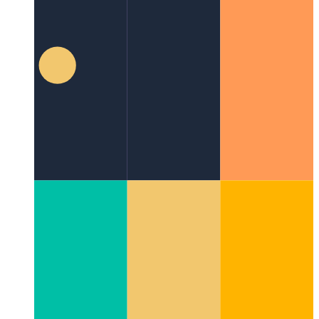
Promise.all . में त्रुटियों को पकड़ें
Javascript's Promise.all . का एक
सुरक्षित विकल्प