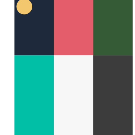
ES6 मापदंडों के साथ आयात
आयात करते समय ES6 मॉड्यूल में
पैरामीटर कैसे पास करें