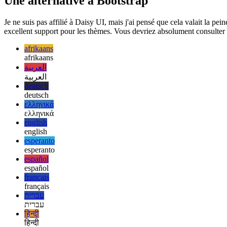
Image 583cf6365559