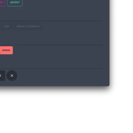
est si grande que vous ne pouvez probablement compter sur Daisy UI que p
ou des conteneurs d'onglets. Mais des cas d'utilisation plus particulier