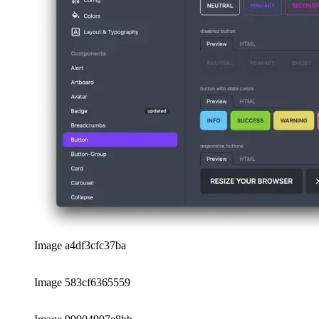
Image 1a09d33e6b34
Une grande collection de composants
En fait, la collection d'éléments d'interface utilisateur disponibles 
composants principaux, tels que des boutons, des barres de navigation 
compteur ou un affichage pour les données statistiques.