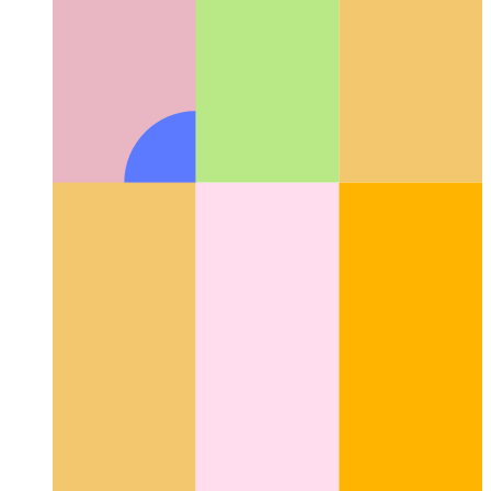
Codage réfléchi
Pourquoi le codage est plus que
l'enchaînement de symboles