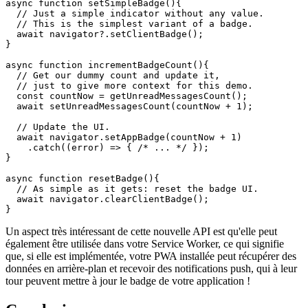
// Also note that the API-calls for badging

// return a promise that can directly be

// catched.

async function setSimpleBadge(){

  // Just a simple indicator without any value.

  // This is the simplest variant of a badge.

  await navigator?.setClientBadge();

}

async function incrementBadgeCount(){

  // Get our dummy count and update it,

  // just to give more context for this demo.

  const countNow = getUnreadMessagesCount();

  await setUnreadMessagesCount(countNow + 1);

  // Update the UI.

  await navigator.setAppBadge(countNow + 1)

    .catch((error) => { /* ... */ });

}

async function resetBadge(){

  // As simple as it gets: reset the badge UI.

  await navigator.clearClientBadge();

Un aspect très intéressant de cette nouvelle API est qu'elle peut
également être utilisée dans votre Service Worker, ce qui signifie
que, si elle est implémentée, votre PWA installée peut récupérer des
données en arrière-plan et recevoir des notifications push, qui à leur