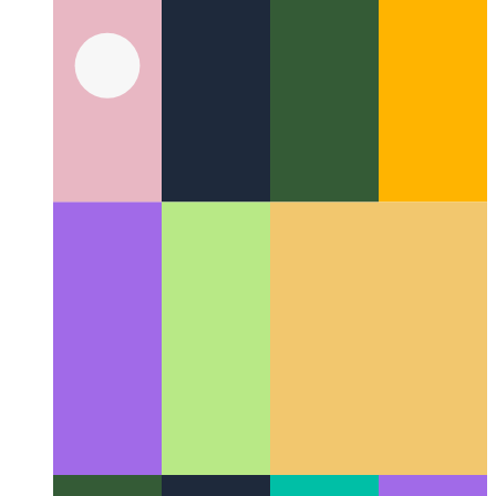
Quand votre PWA commence à parler
Utilisation de WaveNet
pour ajouter une synthèse vocale pour les articles