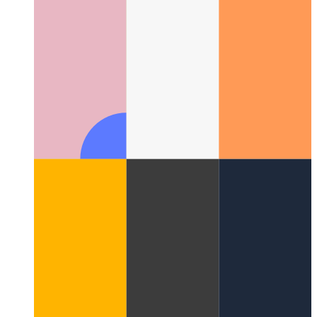
Morphogenèse numérique
Le domaine interdisciplinaire des
motifs naturels en calcul numérique