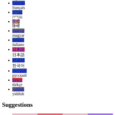
esperanto
español
español
français
français
עברית
עברית
हिन्दी
हिन्दी
magyar
magyar
italiano
italiano
日本語
日本語
한국어
한국어
русский
русский
türkçe
türkçe
yiddish
yiddish