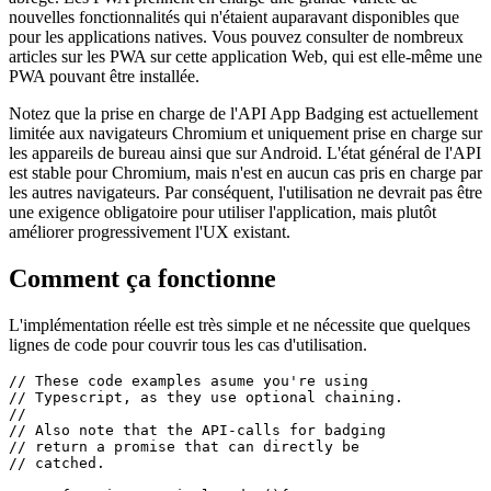
progressivement améliorée pour évoluer vers une nouvelle classe
d'applications appelées « Progressive Web Apps », ou PWA en
abrégé. Les PWA prennent en charge une grande variété de
nouvelles fonctionnalités qui n'étaient auparavant disponibles que
pour les applications natives. Vous pouvez consulter de nombreux
articles sur les PWA sur cette application Web, qui est elle-même une
PWA pouvant être installée.
Notez que la prise en charge de l'API App Badging est actuellement
limitée aux navigateurs Chromium et uniquement prise en charge sur
les appareils de bureau ainsi que sur Android. L'état général de l'API
est stable pour Chromium, mais n'est en aucun cas pris en charge par
les autres navigateurs. Par conséquent, l'utilisation ne devrait pas être
une exigence obligatoire pour utiliser l'application, mais plutôt
améliorer progressivement l'UX existant.
Comment ça fonctionne
L'implémentation réelle est très simple et ne nécessite que quelques
lignes de code pour couvrir tous les cas d'utilisation.
// These code examples asume you're using

// Typescript, as they use optional chaining.

//
