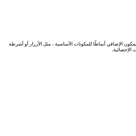
إذا كنت تبحث عن بديل لـ Bootstrap يدعم ويستفيد بشكل كامل من Tailwind.css ، فقد يكون المكون الإضافي الجديد لـ Tailwind.css المسمى "Daisy UI" هو الخيار الصحيح. يقدم مجموعة كبيرة من فئات الأدوات
يمكنك الاعتماد على Daisy UI فقط لجميع العناصر المرئية. يقدم المكون الإضافي أنماطًا للمكونات الأساسية ، مثل الأزرار أو أشرطة
 الإحصائية.