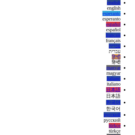
ελληνικά
ελληνικά
english
english
esperanto
esperanto
español
español
français
français
עברית
עברית
हिन्दी
हिन्दी
magyar
magyar
italiano
italiano
日本語
日本語
한국어
한국어
русский
русский