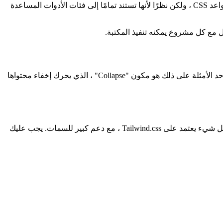
من أعظم الفوائد عند استخدام Tailwind.css ، في رأيي ، هي بنية المكون الإضافي. قد تكون Daisy UI نفسها عبارة عن مجموعة ضخمة من قواعد CSS ، ولكن نظرًا لأنها تستند تمامًا إلى فئات الأدوات المساعدة
حتى إذا كنت لا تنوي استخدام العديد من المكونات المحددة مسبقًا ، لا تزال Daisy UI تمنحك مجموعة رائعة من الرسوم المتحركة الأساسية. أحد الأمثلة على ذلك هو مكون "Collapse" ، الذي يحرك إخفاء محتواها
أنا لست تابعًا لـ Daisy UI ، لكنني أعتقد أنه يستحق المشاركة لأن مجموعته من الأنماط المحددة مسبقًا يمكن أن توفر لك الكثير من الوقت. كل شيء يعتمد على Tailwind.css ، مع دعم كبير للسمات. يجب عليك