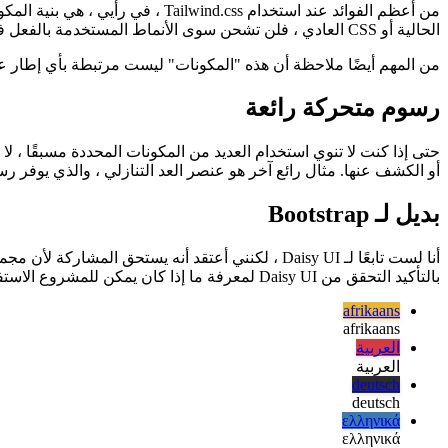
لاعب فريق حقيقي
الحالية أو CSS العادي ، فلن تشحن سوى الأنماط المستخدمة بالفعل في تطبيق الإنتاج الخاص بك.
من المهم أيضًا ملاحظة أن هذه "المكونات" ليست مرتبطة بأي إطار عمل ، مثل React. إنها فئات أدوات مساعدة خالصة لـ Tailwind.css وتعمل مع كل مشروع
رسوم متحركة رائعة
أو الكشف عنها. مثال رائع آخر هو عنصر العد التنازلي ، والذي يوفر رسمًا
بديل لـ Bootstrap
بالتأكيد التحقق من Daisy UI لمعرفة ما إذا كان يمكن للمشروع الاستفادة منه. يمكن العثور على الرابط في الملحق في نهاية هذه الصفحة.
afrikaans
afrikaans
العربية
العربية
deutsch
deutsch