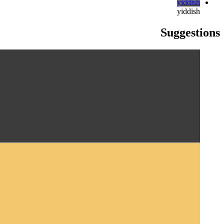
türkçe
türkçe
yiddish
yiddish
Suggestions