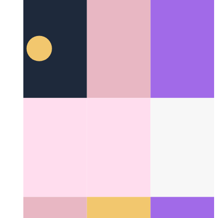
Laborante kun Github Copilot
Kiel AI povas plibonigi vian
kodan rapidecon draste
Categories