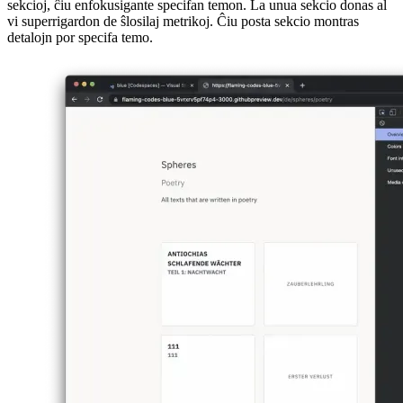
Image 1a31f1f049d5
La raporto mem estas tre simple desegnita kaj montras liston de
sekcioj, ĉiu enfokusigante specifan temon. La unua sekcio donas al
vi superrigardon de ŝlosilaj metrikoj. Ĉiu posta sekcio montras
detalojn por specifa temo.