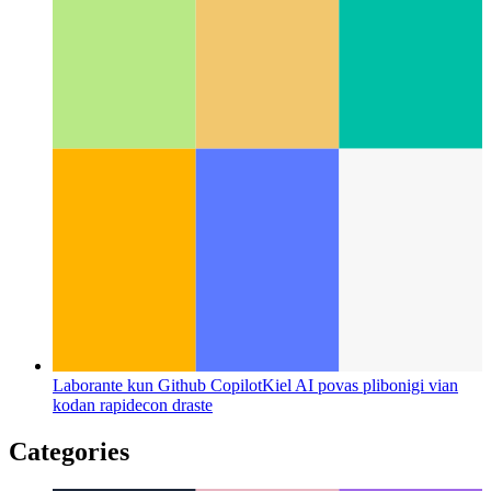
Simpla vigla analoga horloĝo en Tailwind.css
Kiel krei tre
simplan analogan horloĝon kun kuraĝigo nur en Tailwind.css