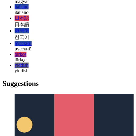
עברית
हिन्दी
हिन्दी
magyar
magyar
italiano
italiano
日本語
日本語
한국어
한국어
русский
русский
türkçe
türkçe
yiddish
yiddish
Suggestions