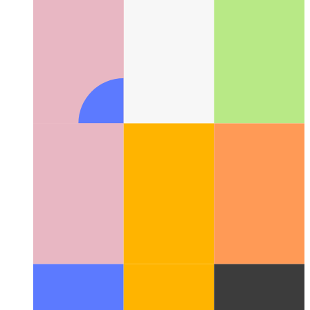
DaisyUI - Tailwind-komponantoj
La ekvivalenta Bootstrap
por Tailwind-utilaj klasoj