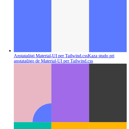
Anstataŭigi Material-UI per Tailwind.css
Kaza studo pri