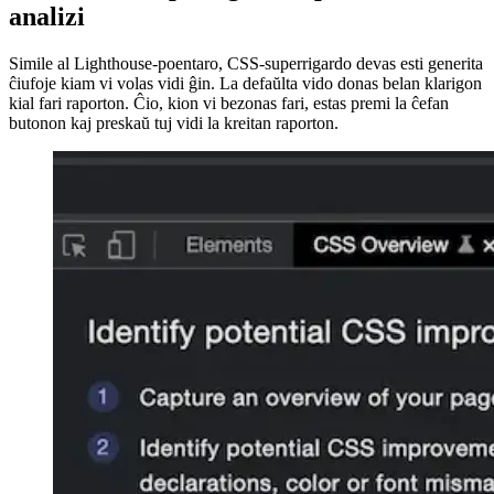
Nun vi pretas interagi kun la panelo "CSS Superrigardo".
Kion "CSS Superrigardo" permesas vin
analizi
Simile al Lighthouse-poentaro, CSS-superrigardo devas esti generita
ĉiufoje kiam vi volas vidi ĝin. La defaŭlta vido donas belan klarigon
kial fari raporton. Ĉio, kion vi bezonas fari, estas premi la ĉefan
butonon kaj preskaŭ tuj vidi la kreitan raporton.