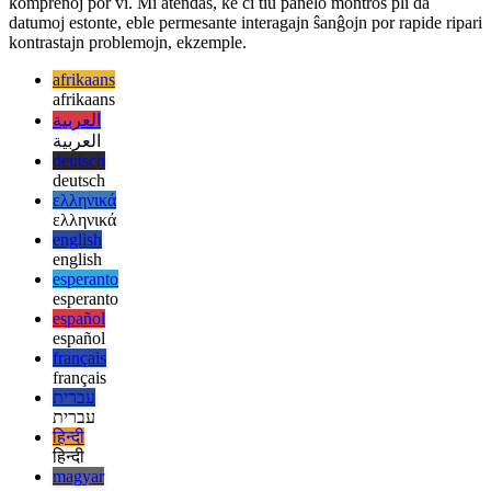
Kiel menciite, la funkcio estas nuntempe markita kiel eksperimenta
kaj eble ŝanĝiĝos antaŭ stabila eldono. Ĝi estas sufiĉe simplisma en
sia nuna versio, sed ankoraŭ povas proponi belan aron da
komprenoj por vi. Mi atendas, ke ĉi tiu panelo montros pli da
datumoj estonte, eble permesante interagajn ŝanĝojn por rapide ripari
kontrastajn problemojn, ekzemple.
afrikaans
afrikaans
العربية
العربية
deutsch
deutsch
ελληνικά
ελληνικά
english
english
esperanto
esperanto
español
español
français
français
עברית