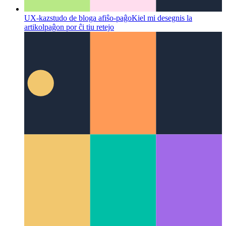
UX-kazstudo de bloga afiŝo-paĝo
Kiel mi desegnis la
artikolpaĝon por ĉi tiu retejo