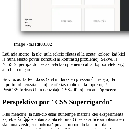
Image 7fa31df08102
Laŭ mia sperto, la plej utila sekcio rilatas al la uzataj koloroj kaj kiel
la nuna elekto povus konduki al kontrastaj problemoj. Sekve, la
"CSS Superrigardo" estas bela komplemento al la iloj por efektivigi
alireblan retejon.
Se vi uzas Tailwind.css (kiel mi faras en preskaŭ ĉiu retejo), la
raporto pri neuzataj stiloj ne ofertas multe da kompreno, ĉar
PostCSS forigas ĉiujn neuzatajn CSS-difinojn en antaŭprocezo.
Perspektivo por "CSS Superrigardo"