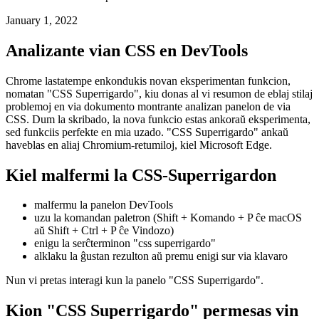
'CSS Superrigardo' en la DevTools de
Chromium
Kiel analizi vian CSS per DevTools
January 1, 2022
Analizante vian CSS en DevTools
Chrome lastatempe enkondukis novan eksperimentan funkcion,
nomatan "CSS Superrigardo", kiu donas al vi resumon de eblaj stilaj
problemoj en via dokumento montrante analizan panelon de via
CSS. Dum la skribado, la nova funkcio estas ankoraŭ eksperimenta,
sed funkciis perfekte en mia uzado. "CSS Superrigardo" ankaŭ
haveblas en aliaj Chromium-retumiloj, kiel Microsoft Edge.
Kiel malfermi la CSS-Superrigardon
malfermu la panelon DevTools
uzu la komandan paletron (Shift + Komando + P ĉe macOS
aŭ Shift + Ctrl + P ĉe Vindozo)
enigu la serĉterminon "css superrigardo"
alklaku la ĝustan rezulton aŭ premu enigi sur via klavaro