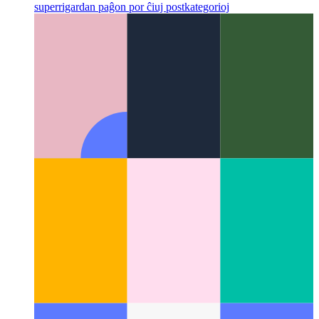
UX kazesploro de superrigarda paĝo
Kiel mi projektis la
superrigardan paĝon por ĉiuj postkategorioj