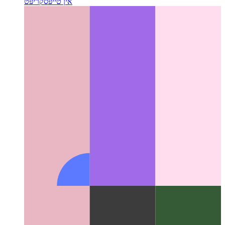
טייפּסקריפּט פּייפּליין אָפּעראַטאָר
שרייב טשיינד פונקציע קאַללס
אין טייפּסקריפּט