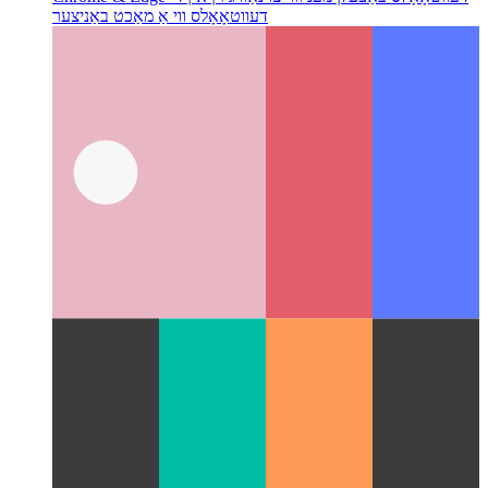
Chrome & Edge דעווטאָאָלס באַפֿעלן מעניו
ווי צו נאַוויגירן אין די
דעווטאָאָלס ווי אַ מאַכט באַניצער