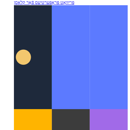
טייפּסקריפּט פּריוואַט קלאַס פּראָפּערטיעס
טיפּעסקריפּט שטיצט
פּריוואַט פּראָפּערטיעס פֿאַר קלאסן