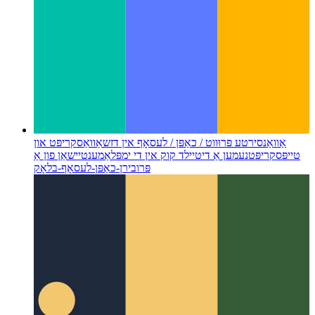
אַוואַנסירטע פּרוּווט / כאַפּן / לעסאָף אין דזשאַוואַסקריפּט און
טייפּסקריפּט
נעמען אַ דיטיילד קוק אין די ימפּלאַמענטיישאַן פון אַ
פּרובירן-כאַפּן-לעסאָף-בלאָק