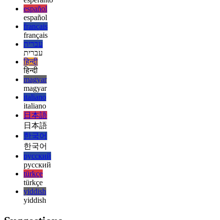
english
esperanto
esperanto
español
español
français
français
עברית
עברית
हिन्दी
हिन्दी
magyar
magyar
italiano
italiano
日本語
日本語
한국어
한국어
русский
русский
türkçe
türkçe
yiddish