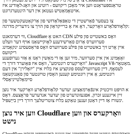
קלאָודפלאַרע צו פירן ינקאַמינג ריקוועס צו די שטענדיק ניראַסט ענדפּוינט
צו רופן דיין סערווערלעסס פאַנגקשאַנז, וואָס ראַדוסאַז די נעץ פאַרהאַלטן
צו אַ ביסל מיליסעקאַנדז. די רוטינג געטאן דורך Cloudflare איז
טראַנספּעראַנט ווען איר מאַכן ריקוועס - רוטינג און וואָג-לאָודינג איז
אויטאָמאַטיש געטאן אין דער הינטערגרונט.
צו בעסער פֿאַרשטיין די טאַפּאַלאַדזשי פון אַרקאַטעקטשער פון
קלאָודפלאַרע וואָרקער, דאָ איז אַ ברייקדאַון פון הויך צו נידעריק מדרגה:
ווי דערמאנט, Cloudflare האט אַ CDN וואָס באשטייט פון פילע
סערווערס אַרום פאַרשידענע לאָוקיישאַנז אויף דער וועלט
איין אָרט זיך באשטייט פון פילע סערווערס וואָס פּראַסעסינג ינקאַמינג
ריקוועס
זאָאָמינג אין איין סערווער, מיר זען אַז די מאַשין ראַנז אַ אַזוי גערופענע
"וואָרקערס רונטימע", וואָס איז פּאַוערד דורך די Javascript V8-מאָטאָר.
לעסאָף, דיין סערווערלעסס פונקציע איז בלויז איין "יזאָלירן" אין דעם
רונטימע; אַ איין רונטימע קענען האָסץ טויזנטער פון פאַנגקשאַנז
סיימאַלטייניאַסלי
א הויפּט וויכטיק אינפֿאָרמאַציע: יעדער קלאָודפלאַרע וואָרקער איר נוצן
זיין אייגענע זכּרון, אפגעזונדערט פון יעדער אנדערער פּראָצעס. דאָס
ינשורז אַז דיין דאַטן זענען טאַקע בלויז צוטריטלעך דורך דיין בייַשפּיל.
ווען איר נוצן Cloudflare וואָרקערס און ווען