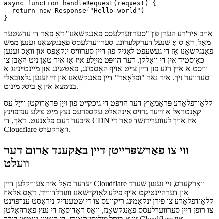
  event.respondWith(handleRequest(event.request))

})

async function handleRequest(request) {

  return new Response("Hello world")

אויב איר'רע הערן פון "סערווערלעסס פאַנגקשאַנז" דאָ פֿאַר די ערשטער
מאָל, דאָ ס אַ שנעל דערקלערונג. סערווערלעסס פאַנגקשאַנז זענען ממש
פאַנגקשאַנז אַז די געשעפט לאָגיק פון דיין סערוויס ינקאַפּס און וואָס זענען
כאָוסטיד אין די וואָלקן. דער הויפּט מייַלע איז אַז איר טאָן ניט האָבן צו
וויסט אַ איין רגע פון דיין צייט אויף האָסטינג, פּאַטשינג און מיינטיינינג אַ
סערווער זיך. איר נאָר "ופּלאָאַד" דיין פאַנגקשאַנז און זיי זענען גלאָובאַלי
בנימצא אין אַ ביסל מינוט.
קלאָודפלאַרע פּראַמאָוץ דער הויפּט די גיכקייט פון זייַן פּראָדוקטן ווייַל עס
קאָנטראָל אַ זייער גרויס אינהאַלט עקספּרעס נעץ מיט פילע ענדפּוינץ
איבער דעם פּלאַנעט. דאָך, די CDN איז אויך לעווערידזשד פֿאַר די
Cloudflare וואָרקערס.
ווי צו פאַרשפּרייטן דיין באַקענד אַרום דער
וועלט
יעדער מאָל איר צעוויקלען דיין Cloudflare וואָרקערס, זיי זענען שערד
און דערהייַנטיקט אויף פילע לאָוקיישאַנז ווערלדווייד. דאָס אַלאַוז