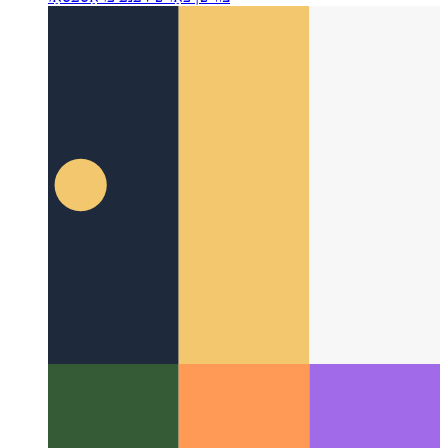
וועב לאַקס אַפּי
קאָואָרדאַנאַט אַרבעט און די נוצן פון רעסורסן
צווישן פאַרשידענע פּראַסעסאַז