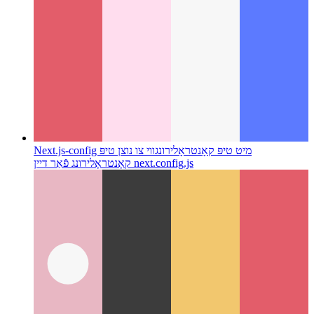
Next.js-config מיט טיפּ קאָנטראָלירונג
ווי צו נוצן טיפּ
קאָנטראָלירונג פֿאַר דיין next.config.js