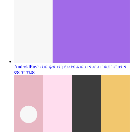
אַ צובינד פֿאַר רעינפאָרסעמענט לערן צו אַקסעס די
AndroidEnv
אַנדרויד אַס