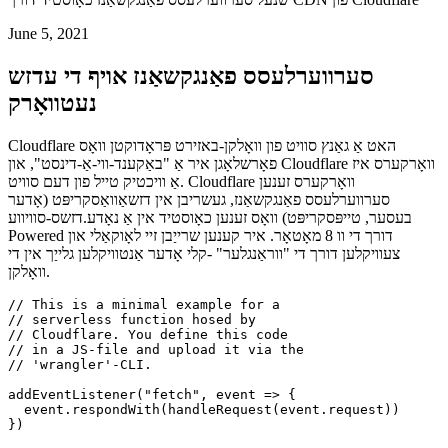
קלאָודפלאַרע וואָרקערס
שנעל סערווערלעסס פאַנגקשאַנז כאָוסטיד דורך CDN פון Cloudflare
June 5, 2021
סערווערלעסס פאַנגקשאַנז אויף די עדזש
נעטוואָרק
Cloudflare האט אַ גאַנץ סוויט פון וואָלקן-באזירט פּראָדוקטן וואָס
פאָרשלאָגן איר אַ "באַקענד-ווי-אַ-דינסט", און Cloudflare וואָרקערס איז
אַ וויכטיק טייל פון דעם סוויט. Cloudflare וואָרקערס זענען
סערווערלעסס פאַנגקשאַנז, געשריבן אין דזשאַוואַסקריפּט (אָדער
בעסער, טייפּסקריפּט) וואָס זענען כאָוסטיד אין אַ נאָדע.דזשס-סוויווע
Powered דורך די וו 8 מאָטאָר. איר קענען שרייַבן זיי לאָוקאַלי און
צעוויקלען דורך די "ווראַנגלער" -קלי אָדער אַנטוויקלען גלייַך אין די
וואָלקן.
// This is a minimal example for a

// serverless function hosed by

// Cloudflare. You define this code

// in a JS-file and upload it via the

// 'wrangler'-CLI.

addEventListener("fetch", event => {
