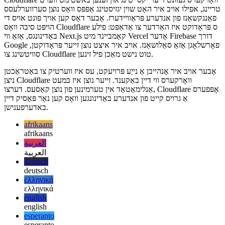
נישט
Cloudflare וואָרקערס געזונט זייער יקסייטינג און זענען באשטימט ווערט
טריינג, אפילו אויב איר האָט שוין יגזיסטינג אַפּפּס וואָס נוצן סערווערלעסס
פאַנגקשאַנז פון אנדערע פּראַוויידערז. אָבער דאָס קען אויך פונט אויס די
הויפּט סיבה וואָס Cloudflare ס פּראָדוקט איז האַרדער צו אַדאַפּט: פילע
באַדינונגס, אַזאַ ווי Next.js קאַמביינד מיט Vercel אָדער Firebase דורך
Google פאָרשלאָגן אַזאַ סאַלושאַנז. אויב איר איצט נוצן זייער פּראָדוקטן,
סוויטשינג צו Cloudflare טוט נישט מאַכן פיל זינען.
אָבער אויב איר אָנהייבן אַ נייַע פּרויעקט, עס איז ווערטיק צו באַטראַכטן
ניצן Cloudflare וואָרקערס ווי דיין באַקענד. זייער נוצן איז כּמעט
אַנלימאַטאַד אין טערמינען פון נוצן קאַסעס. דערצו, Cloudflare אָפפערס
אַ גרויס קייט פון אנדערע באַדינונגען וואָס קען נאָר פּאַסיק דיין
באדערפענישן.
afrikaans
afrikaans
العربية
العربية
deutsch
deutsch
ελληνικά
ελληνικά
english