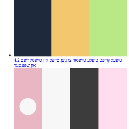
טיפּעסקריפּט טופּלע טייפּס
ווי צו נוצן טייפּס אין טייפּסקריפּט 4.2
און שפּעטער